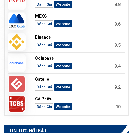
8.8
Đánh Giá
Website
MEXC
9.6
Đánh Giá
Website
Binance
9.5
Đánh Giá
Website
Coinbase
9.4
Đánh Giá
Website
Gate.io
9.2
Đánh Giá
Website
Cổ Phiếu
10
Đánh Giá
Website
TIN TỨC NỔI BẬT