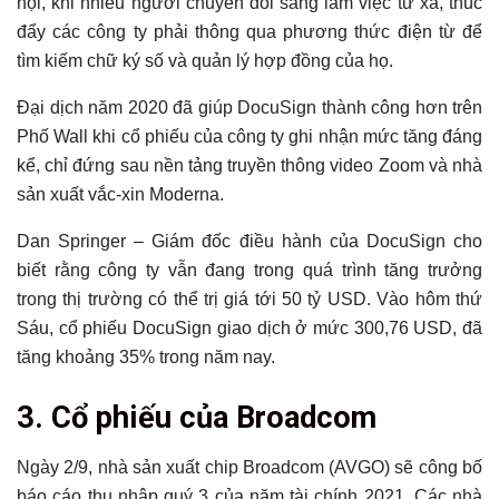
hội, khi nhiều người chuyển đổi sang làm việc từ xa, thúc
đẩy các công ty phải thông qua phương thức điện từ để
tìm kiếm chữ ký số và quản lý hợp đồng của họ.
Đại dịch năm 2020 đã giúp DocuSign thành công hơn trên
Phố Wall khi cổ phiếu của công ty ghi nhận mức tăng đáng
kể, chỉ đứng sau nền tảng truyền thông video Zoom và nhà
sản xuất vắc-xin Moderna.
Dan Springer – Giám đốc điều hành của DocuSign cho
biết rằng công ty vẫn đang trong quá trình tăng trưởng
trong thị trường có thể trị giá tới 50 tỷ USD. Vào hôm thứ
Sáu, cổ phiếu DocuSign giao dịch ở mức 300,76 USD, đã
tăng khoảng 35% trong năm nay.
3. Cổ phiếu của Broadcom
Ngày 2/9, nhà sản xuất chip Broadcom (AVGO) sẽ công bố
báo cáo thu nhập quý 3 của năm tài chính 2021. Các nhà