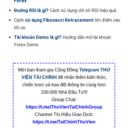
Forex
Đường RSI là gì?
Cách sử dụng chỉ số RSI hiệu quả
Cách
sử dụng Fibonacci Retracement
tìm điểm vào
tối ưu
Tài khoản Demo là gì?
Hướng dẫn mở tài khoản
Forex Demo
Mời bạn tham gia Cộng Đồng
Telegram
THƯ
VIỆN TÀI CHÍNH
để nhận thêm kiến thức,
chiến lược và trao đổi thông tin cùng hơn
100.000 Nhà Đầu Tư!!!
Group Chat:
https://t.me/ThuVienTaiChinhGroup
Channel Tín Hiệu Giao Dịch:
https://t.me/TaiChinhThuVien