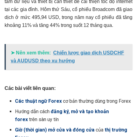
tâm dữ liệu và thiết bị cần thiết để cải thiện tốc độ internet
tại các gia đình. Hôm thứ Sáu, cổ phiếu Broadcom đã giao
dịch ở mức 495,94 USD, trong năm nay cổ phiếu đã tăng
khoảng 11% và tăng 44% trong suốt 12 tháng qua.
➤ Nên xem thêm:
Chiến lược giao dịch USDCHF
và AUDUSD theo xu hướng
Các bài viết liên quan:
Các thuật ngữ Forex
cơ bản thường dùng trong Forex
Hướng dẫn cách
đăng ký, mở và tạo khoản
forex
trên sàn uy tín
Giờ (thời gian) mở cửa và đóng cửa
của
thị trường