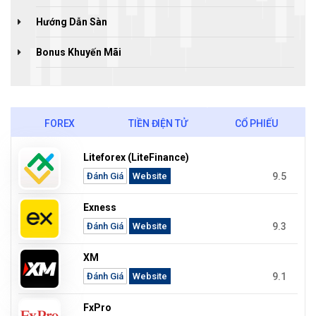
Hướng Dẫn Sàn
Bonus Khuyến Mãi
FOREX
TIỀN ĐIỆN TỬ
CỔ PHIẾU
Liteforex (LiteFinance)
9.5
Đánh Giá
Website
Exness
9.3
Đánh Giá
Website
XM
9.1
Đánh Giá
Website
FxPro