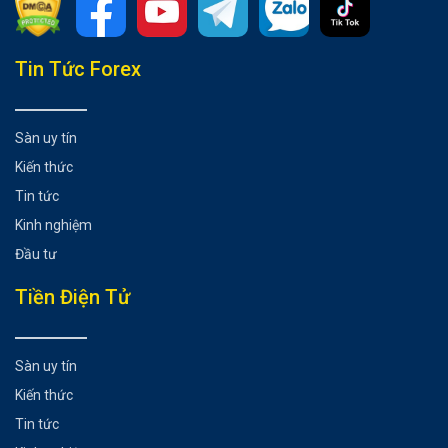
Tổng hợp bài viết
Tin Tức Forex
1. Cổ phiếu của Zoom Video
2. Cổ phiếu của DocuSign
Sàn uy tín
3. Cổ phiếu của Broadcom
Kiến thức
Có thể bạn chưa biết
Tin tức
Kinh nghiệm
Đầu tư
Tiền Điện Tử
Sàn uy tín
Kiến thức
Tin tức