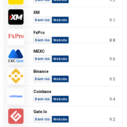
XM
9.1
Đánh Giá
Website
FxPro
8.8
Đánh Giá
Website
MEXC
9.6
Đánh Giá
Website
Binance
9.5
Đánh Giá
Website
Coinbase
9.4
Đánh Giá
Website
Gate.io
9.2
Đánh Giá
Website