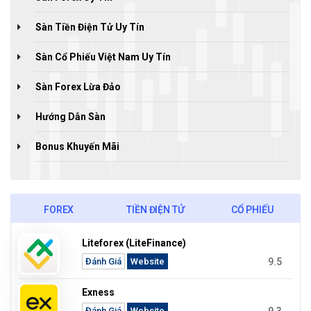
Sàn Tiền Điện Tử Uy Tín
Sàn Cổ Phiếu Việt Nam Uy Tín
Sàn Forex Lừa Đảo
Hướng Dẫn Sàn
Bonus Khuyến Mãi
FOREX
TIỀN ĐIỆN TỬ
CỔ PHIẾU
Liteforex (LiteFinance)
9.5
Đánh Giá
Website
Exness
9.3
Đánh Giá
Website