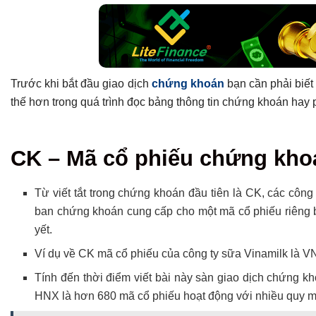
Trước khi bắt đầu giao dịch
chứng khoán
bạn cần phải biết 
thế hơn trong quá trình đọc bảng thông tin chứng khoán hay 
Tổng hợp bài viết
CK – Mã cổ phiếu chứng kho
CK – Mã cổ phiếu chứng khoán
ĐCGN – Giá đóng cửa gần nhất hay gia tham chiếu
Từ viết tắt trong chứng khoán đầu tiên là CK, các côn
CE – Cell, giá trần
ban chứng khoán cung cấp cho một mã cổ phiếu riêng biệ
Floor – Giá sàn
yết.
Bên mua – Dư mua
Ví dụ về CK mã cổ phiếu của công ty sữa Vinamilk là 
Bên bán – Dư bán
Tính đến thời điểm viết bài này sàn giao dịch chứng
KLTH – Khối lượng thực hiện, khớp lệnh
HNX là hơn 680 mã cổ phiếu hoạt động với nhiều quy 
TKL – Tổng khối lượng khớp