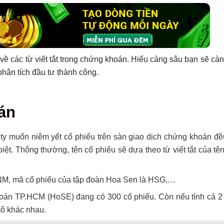
về các từ viết tắt trong chứng khoán. Hiểu càng sâu bạn sẽ càn
phân tích đầu tư thành công.
án
g ty muốn niêm yết cổ phiếu trên sàn giao dịch chứng khoán đ
t. Thông thường, tên cổ phiếu sẽ dựa theo từ viết tắt của tê
VNM, mã cổ phiếu của tập đoàn Hoa Sen là HSG,…
 khoán TP.HCM (HoSE) đang có 300 cổ phiếu. Còn nếu tính cả 
mô khác nhau.