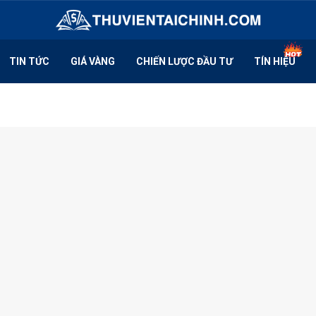
TIN TỨC
GIÁ VÀNG
CHIẾN LƯỢC ĐẦU TƯ
TÍN HIỆU