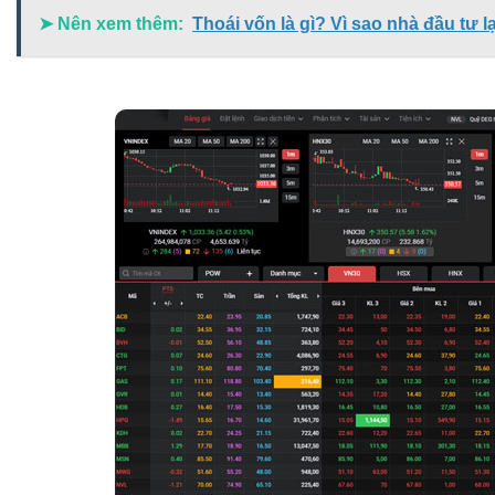
NN mua và NN bán – Nước ngoài mua và nước ngoài bán
➤ Nên xem thêm:
Thoái vốn là gì? Vì sao nhà đầu tư 
Có thể bạn chưa biết