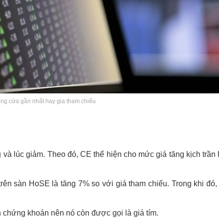
g cửa gần nhất hay gia tham chiếu
ăng và lúc giảm. Theo đó, CE thể hiện cho mức giá tăng kịch trầ
rên sàn HoSE là tăng 7% so với giá tham chiếu. Trong khi đó,
n chứng khoán nên nó còn được gọi là giá tím.