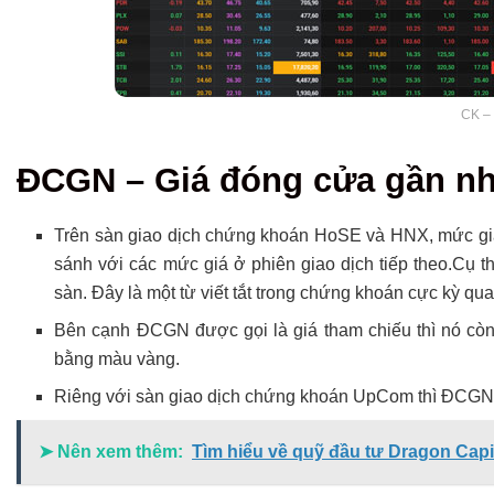
CK –
ĐCGN – Giá đóng cửa gần nhấ
Trên sàn giao dịch chứng khoán HoSE và HNX, mức giá 
sánh với các mức giá ở phiên giao dịch tiếp theo.Cụ th
sàn. Đây là một từ viết tắt trong chứng khoán cực kỳ qu
Bên cạnh ĐCGN được gọi là giá tham chiếu thì nó còn
bằng màu vàng.
Riêng với sàn giao dịch chứng khoán UpCom thì ĐCGN th
➤ Nên xem thêm:
Tìm hiểu về quỹ đầu tư Dragon Capit