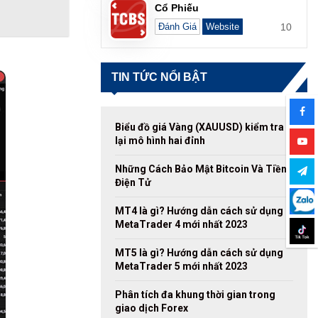
Cổ Phiếu
10
Đánh Giá
Website
TIN TỨC NỔI BẬT
Biểu đồ giá Vàng (XAUUSD) kiểm tra
lại mô hình hai đỉnh
Những Cách Bảo Mật Bitcoin Và Tiền
Điện Tử
MT4 là gì? Hướng dẫn cách sử dụng
MetaTrader 4 mới nhất 2023
MT5 là gì? Hướng dẫn cách sử dụng
MetaTrader 5 mới nhất 2023
Phân tích đa khung thời gian trong
giao dịch Forex