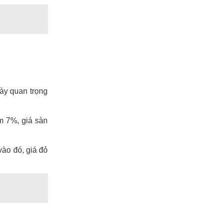
này quan trọng
m 7%, giá sàn
vào đó, giá đỏ