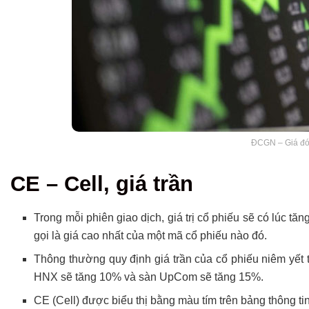
ĐCGN – Giá đón
CE – Cell, giá trần
Trong mỗi phiên giao dịch, giá trị cổ phiếu sẽ có lúc t
gọi là giá cao nhất của một mã cổ phiếu nào đó.
Thông thường quy định giá trần của cổ phiếu niêm yết t
HNX sẽ tăng 10% và sàn UpCom sẽ tăng 15%.
CE (Cell) được biểu thị bằng màu tím trên bảng thông ti