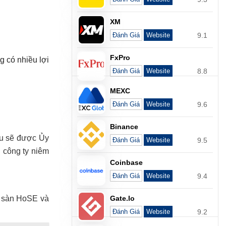
XM
9.1
Đánh Giá
Website
FxPro
g có nhiều lợi
8.8
Đánh Giá
Website
MEXC
9.6
Đánh Giá
Website
Binance
ều sẽ được Ủy
9.5
Đánh Giá
Website
n công ty niêm
Coinbase
9.4
Đánh Giá
Website
Gate.io
2 sàn HoSE và
9.2
Đánh Giá
Website