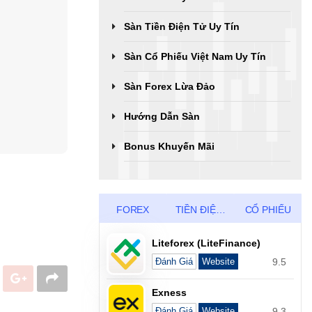
Sàn Tiền Điện Tử Uy Tín
Sàn Cổ Phiếu Việt Nam Uy Tín
Sàn Forex Lừa Đảo
Hướng Dẫn Sàn
Bonus Khuyến Mãi
FOREX
TIỀN ĐIỆN TỬ
CỔ PHIẾU
Liteforex (LiteFinance)
9.5
Đánh Giá
Website
Exness
9.3
Đánh Giá
Website