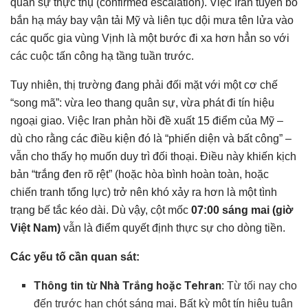
quân sự thực thụ (confirmed escalation). Việc Iran tuyên bố
Chủ đề 4: Quyết định tháng 4 của ECB và báo cáo CPI
Đức
bắn hạ máy bay vận tải Mỹ và liên tục dội mưa tên lửa vào
các quốc gia vùng Vịnh là một bước đi xa hơn hẳn so với
Kịch bản thị trường tài chính: Tuần từ 06/04 – 10/04/2026
các cuộc tấn công hạ tầng tuần trước.
Kịch bản cơ sở — Thế bế tắc kéo dài, Dữ liệu kinh tế
nắm quyền (Xác suất 40%)
Tuy nhiên, thị trường đang phải đối mặt với một cơ chế
Kịch bản Rủi ro (Risk-Off) — Tấn công hạ tầng bùng nổ
(Xác suất 45%)
“song mã”: vừa leo thang quân sự, vừa phát đi tín hiệu
ngoại giao. Việc Iran phản hồi đề xuất 15 điểm của Mỹ –
Kịch bản Tích cực (Risk-On) — Đột phá ngoại giao
hoặc tiếp tục gia hạn (Xác suất 15%)
dù cho rằng các điều kiện đó là “phiến diện và bất công” –
Tổng kết và lời khuyên
vẫn cho thấy họ muốn duy trì đối thoại. Điều này khiến kịch
Có thể bạn chưa biết
bản “trắng đen rõ rệt” (hoặc hòa bình hoàn toàn, hoặc
chiến tranh tổng lực) trở nên khó xảy ra hơn là một tình
trạng bế tắc kéo dài. Dù vậy, cột mốc
07:00 sáng mai (giờ
Việt Nam)
vẫn là điểm quyết định thực sự cho dòng tiền.
Các yếu tố cần quan sát:
Thông tin từ Nhà Trắng hoặc Tehran:
Từ tối nay cho
đến trước hạn chót sáng mai. Bất kỳ một tín hiệu tuân