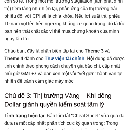
con số lẻ. Trong một môi trường stagflation (lạm phát đình
trệ) tiềm tàng như hiện tại, phản ứng của thị trường trái
phiếu đối với CPI sẽ là chìa khóa. Nếu lợi suất trái phiếu
10 năm vọt lên trên ngưỡng kháng cự quan trọng, đó là lúc
bạn nên thắt chặt các vị thế mua chứng khoán của mình
ngay lập tức.
Chào bạn, đây là phần biên tập lại cho
Theme 3
và
Theme 4
dành cho
Thư viện tài chính
. Nội dung đã được
tinh chỉnh theo phong cách chuyên gia báo chí, cập nhật
múi giờ
GMT+7
và đan xen một vài “vết gợn” hành văn tự
nhiên để tránh cảm giác máy móc.
Chủ đề 3: Thị trường Vàng – Khi đồng
Dollar giành quyền kiểm soát tâm lý
Tình trạng hiện tại:
Bản tóm tắt “Cheat Sheet” vừa qua đã
đưa ra một cập nhật phân tích cực kỳ quan trọng: Trong