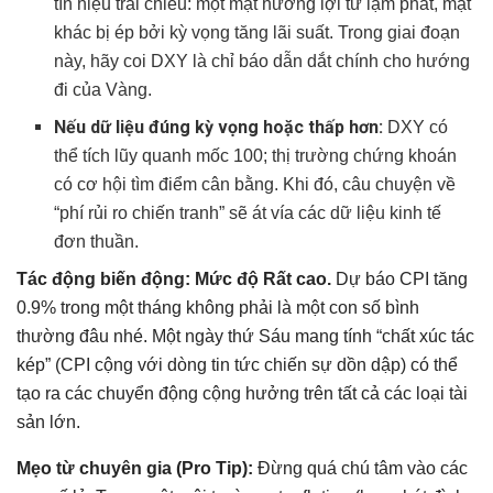
tín hiệu trái chiều: một mặt hưởng lợi từ lạm phát, mặt
khác bị ép bởi kỳ vọng tăng lãi suất. Trong giai đoạn
này, hãy coi DXY là chỉ báo dẫn dắt chính cho hướng
đi của Vàng.
Nếu dữ liệu đúng kỳ vọng hoặc thấp hơn:
DXY có
thể tích lũy quanh mốc 100; thị trường chứng khoán
có cơ hội tìm điểm cân bằng. Khi đó, câu chuyện về
“phí rủi ro chiến tranh” sẽ át vía các dữ liệu kinh tế
đơn thuần.
Tác động biến động:
Mức độ Rất cao.
Dự báo CPI tăng
0.9% trong một tháng không phải là một con số bình
thường đâu nhé. Một ngày thứ Sáu mang tính “chất xúc tác
kép” (CPI cộng với dòng tin tức chiến sự dồn dập) có thể
tạo ra các chuyển động cộng hưởng trên tất cả các loại tài
sản lớn.
Mẹo từ chuyên gia (Pro Tip):
Đừng quá chú tâm vào các