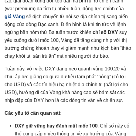
các giai đoạn xung đột kéo dài mà phí rủi ro chiến tranh
(war premium) đã tích tụ nhiều tuần, động lực chính của
giá Vàng
sẽ dịch chuyển từ nỗi sợ địa chính trị sang biến
động của đồng Bạc xanh. Điển hình là khi tin tức về lệnh
ngừng bắn hôm thứ Ba tuần trước khiến
chỉ số DXY
suy
yếu xuống dưới mốc 100, Vàng đã tăng cùng nhịp với thị
trường chứng khoán thay vì giảm mạnh như kịch bản “tháo
chạy khỏi tài sản trú ẩn” mà nhiều người dự báo.
Tuần này, với việc DXY đang neo quanh vùng 100.20 và
chịu áp lực giằng co giữa dữ liệu lạm phát “nóng” (có lợi
cho USD) và các tín hiệu hạ nhiệt địa chính trị (bất lợi cho
USD), hướng đi của Vàng khả năng cao sẽ bám sát các
nhịp đập của DXY hơn là các dòng tin vắn về chiến sự.
Các yếu tố cần quan sát:
DXY giữ vững hay đánh mất mốc 100:
Chỉ số này có
thể cung cấp nhiều thông tin về xu hướng của Vàng