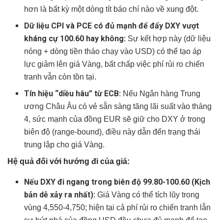
hơn là bất kỳ một dòng tít báo chí nào về xung đột.
Dữ liệu CPI và PCE có đủ mạnh để đẩy DXY vượt
kháng cự 100.60 hay không:
Sự kết hợp này (dữ liệu
nóng + dòng tiền tháo chạy vào USD) có thể tạo áp
lực giảm lên giá Vàng, bất chấp việc phí rủi ro chiến
tranh vẫn còn tồn tại.
Tín hiệu “diều hâu” từ ECB:
Nếu Ngân hàng Trung
ương Châu Âu có vẻ sẵn sàng tăng lãi suất vào tháng
4, sức mạnh của đồng EUR sẽ giữ cho DXY ở trong
biên độ (range-bound), điều này dẫn đến trạng thái
trung lập cho giá Vàng.
Hệ quả đối với hướng đi của giá:
Nếu DXY đi ngang trong biên độ 99.80-100.60 (Kịch
bản dễ xảy ra nhất):
Giá Vàng có thể tích lũy trong
vùng 4,550-4,750; hiện tại cả phí rủi ro chiến tranh lẫn