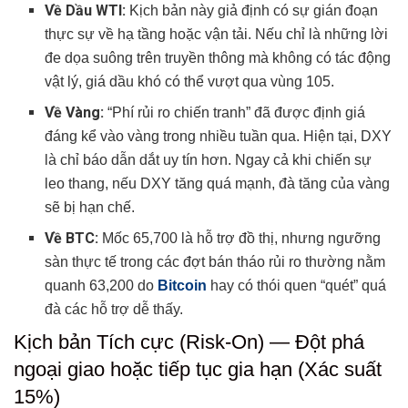
Về Dầu WTI:
Kịch bản này giả định có sự gián đoạn
thực sự về hạ tầng hoặc vận tải. Nếu chỉ là những lời
đe dọa suông trên truyền thông mà không có tác động
vật lý, giá dầu khó có thể vượt qua vùng 105.
Về Vàng:
“Phí rủi ro chiến tranh” đã được định giá
đáng kể vào vàng trong nhiều tuần qua. Hiện tại, DXY
là chỉ báo dẫn dắt uy tín hơn. Ngay cả khi chiến sự
leo thang, nếu DXY tăng quá mạnh, đà tăng của vàng
sẽ bị hạn chế.
Về BTC:
Mốc 65,700 là hỗ trợ đồ thị, nhưng ngưỡng
sàn thực tế trong các đợt bán tháo rủi ro thường nằm
quanh 63,200 do
Bitcoin
hay có thói quen “quét” quá
đà các hỗ trợ dễ thấy.
Kịch bản Tích cực (Risk-On) — Đột phá
ngoại giao hoặc tiếp tục gia hạn (Xác suất
15%)