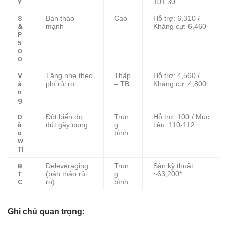
Y
101.30
S
Bán tháo
Cao
Hỗ trợ: 6,310 /
&
mạnh
Kháng cự: 6,460
P
5
0
0
V
Tăng nhẹ theo
Thấp
Hỗ trợ: 4,560 /
à
phí rủi ro
– TB
Kháng cự: 4,800
n
g
D
Đột biến do
Trun
Hỗ trợ: 100 / Mục
ầ
đứt gãy cung
g
tiêu: 110-112
u
bình
W
TI
B
Deleveraging
Trun
Sàn kỹ thuật:
T
(bán tháo rủi
g
~63,200*
C
ro)
bình
Ghi chú quan trọng: