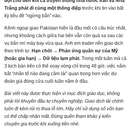
đợi cho đến khi cả truyền thông nhà nước Iran và Nhà
Trắng phát đi cùng một thông điệp
trước khi tin vào bất
kỳ tiêu đề “ngừng bắn” nào.
Kênh ngoại giao Pakistan hiện là đầu mối có cấu trúc nhất,
nhưng khoảng cách giữa hai bên vẫn còn quá xa sau các
vụ bắn rơi máy bay vừa qua. Anh em trader nên giao dịch
theo trình tự:
Hạn chót → Phản ứng quân sự của Mỹ
(hoặc gia hạn) → Dữ liệu lạm phát
. Trong một tuần mà cả
3 kịch bản trên có thể xoay vòng chỉ trong 48 giờ, việc nắm
bắt “nhân tố nào đang cầm lái” quan trọng hơn việc dự
đoán giá đóng cửa cuối tuần nằm ở đâu.
Bài viết này được thực hiện vì mục đích giáo dục, không
phải lời khuyên đầu tư chuyên nghiệp. Giao dịch tài chính
luôn đi kèm rủi ro thua lỗ lớn. Hãy chỉ sử dụng số vốn bạn
có thể chấp nhận mất. Đừng quên tham khảo ý kiến
chuyên gia trước khi xuống tiền nhé.