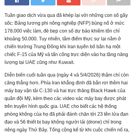
Tuần giao dịch vừa qua đã khép lại với những con số gây
sốc: Bảng lương phi nông nghiệp (NFP) bùng nổ ở mức
178.000 việc làm, đè bẹp con số dự báo khiêm tốn chỉ
khoảng 50.000. Tuy nhiên, tâm điểm thực sự lại nằm ở
chiến trường Trung Đông khi Iran tuyên bố bắn hạ một
chiếc F-15 của Mỹ và tấn công trực diện vào hạ tầng năng
lượng tại UAE cũng như Kuwait.
Diễn biến cuối tuần qua (ngày 4 và 5/4/2026) thậm chí còn
căng thẳng hơn. Phía Iran khẳng định đã bắn rơi thêm hai
máy bay vận tải C-130 và hai trực thăng Black Hawk của
quân đội Mỹ, kèm theo các video xác máy bay được phát
trên truyền hình quốc gia. UAE cho biết các hệ thống
phòng không của họ đã phải đánh chặn tới 23 tên lửa đạn
đạo và 56 thiết bị bay không người lái (drone) chỉ trong
riêng ngày Thứ Bảy. Tổng cộng kể từ khi cuộc chiến nổ ra,