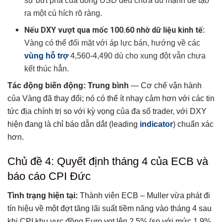
sự bứt phá của đồng USD đều chưa đủ mạnh để tạo
ra một cú hích rõ ràng.
Nếu DXY vượt qua mốc 100.60 nhờ dữ liệu kinh tế:
Vàng có thể đối mặt với áp lực bán, hướng về các
vùng hỗ trợ
4,560-4,490 dù cho xung đột vẫn chưa
kết thúc hẳn.
Tác động biến động:
Trung bình
— Cơ chế vận hành
của Vàng đã thay đổi; nó có thể ít nhạy cảm hơn với các tin
tức địa chính trị so với kỳ vọng của đa số trader, với DXY
hiện đang là chỉ báo dẫn dắt (leading
indicator
) chuẩn xác
hơn.
Chủ đề 4: Quyết định tháng 4 của ECB và
báo cáo CPI Đức
Tình trạng hiện tại:
Thành viên ECB – Muller vừa phát đi
tín hiệu về một đợt tăng lãi suất tiềm năng vào tháng 4 sau
khi CPI khu vực đồng Euro vọt lên 2.5% (so với mức 1.9%