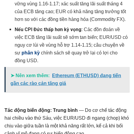
vững vùng 1.16-1.17; xác suất tăng lãi suất tháng 4
của ECB tăng cao; EUR có khả năng tăng trưởng tốt
hơn so với các đồng tiền hàng hóa (Commodity FX).
Nếu CPI Đức thấp hơn kỳ vọng:
Các đồn đoán về
việc ECB tăng lãi suất sẽ sớm tan biến; EUR/USD có
nguy cơ lùi về vùng hỗ trợ 1.14-1.15; câu chuyện về
sự
phân kỳ
chính sách sẽ quay trở lại có lợi cho
đồng USD.
➤ Nên xem thêm:
Ethereum (ETHUSD) đang tiến
gần các rào cản tăng giá
Tác động biến động:
Trung bình
— Do cơ chế tác động
hai chiều vào thứ Sáu, việc EUR/USD đi ngang (chop) khó
chịu vào giữa tuần là một khả năng rất lớn, kể cả khi bối
cảnh vĩ mô đang có sự biến động cao.