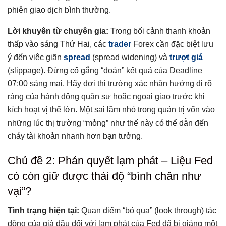
phiên giao dịch bình thường.
Lời khuyên từ chuyên gia:
Trong bối cảnh thanh khoản
thấp vào sáng Thứ Hai, các
trader
Forex cần đặc biệt lưu
ý đến việc giãn
spread
(spread widening) và
trượt giá
(slippage). Đừng cố gắng “đoán” kết quả của Deadline
07:00 sáng mai. Hãy đợi thị trường xác nhận hướng đi rõ
ràng của hành động quân sự hoặc ngoại giao trước khi
kích hoạt vị thế lớn. Một sai lầm nhỏ trong quản trị vốn vào
những lúc thị trường “mỏng” như thế này có thể dẫn đến
cháy tài khoản nhanh hơn bạn tưởng.
Chủ đề 2: Phán quyết lạm phát – Liệu Fed
có còn giữ được thái độ “bình chân như
vại”?
Tình trạng hiện tại:
Quan điểm “bỏ qua” (look through) tác
động của giá dầu đối với lạm phát của Fed đã bị giáng một