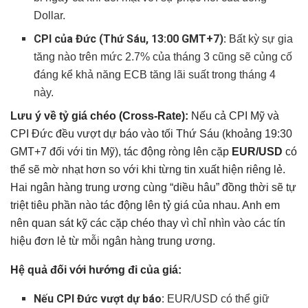
Dollar.
CPI của Đức (Thứ Sáu, 13:00 GMT+7):
Bất kỳ sự gia
tăng nào trên mức 2.7% của tháng 3 cũng sẽ củng cố
đáng kể khả năng ECB tăng lãi suất trong tháng 4
này.
Lưu ý về tỷ giá chéo (Cross-Rate):
Nếu cả CPI Mỹ và
CPI Đức đều vượt dự báo vào tối Thứ Sáu (khoảng 19:30
GMT+7 đối với tin Mỹ), tác động ròng lên cặp
EUR/USD
có
thể sẽ mờ nhạt hơn so với khi từng tin xuất hiện riêng lẻ.
Hai ngân hàng trung ương cùng “diều hâu” đồng thời sẽ tự
triệt tiêu phần nào tác động lên tỷ giá của nhau. Anh em
nên quan sát kỹ các cặp chéo thay vì chỉ nhìn vào các tín
hiệu đơn lẻ từ mỗi ngân hàng trung ương.
Hệ quả đối với hướng đi của giá:
Nếu CPI Đức vượt dự báo:
EUR/USD có thể giữ