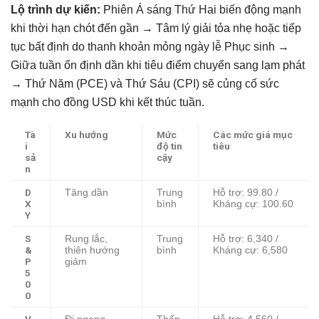
Lộ trình dự kiến:
Phiên Á sáng Thứ Hai biến động mạnh
khi thời hạn chót đến gần → Tâm lý giải tỏa nhẹ hoặc tiếp
tục bất định do thanh khoản mỏng ngày lễ Phục sinh →
Giữa tuần ổn định dần khi tiêu điểm chuyển sang lạm phát
→ Thứ Năm (PCE) và Thứ Sáu (CPI) sẽ củng cố sức
mạnh cho đồng USD khi kết thúc tuần.
Tà
Xu hướng
Mức
Các mức giá mục
i
độ tin
tiêu
sả
cậy
n
D
Tăng dần
Trung
Hỗ trợ: 99.80 /
X
bình
Kháng cự: 100.60
Y
S
Rung lắc,
Trung
Hỗ trợ: 6,340 /
&
thiên hướng
bình
Kháng cự: 6,580
P
giảm
5
0
0
V