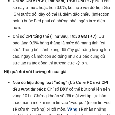
Chỉ số Core PCE (Thứ Năm, 19:30 GMT+7):
Nếu con
số này ở mức hoặc trên 3.0%, kết hợp với dữ liệu Giá
ISM trước đó, đây có thể là điểm đảo chiều (inflection
point) buộc Fed phải có những phát ngôn trực diện
hơn.
Chỉ số CPI tổng thể (Thứ Sáu, 19:30 GMT+7):
Dự
báo tăng 0.9% hàng tháng là mức độ mang tính “cú
sốc”. Trong bối cảnh xung đột đẩy giá năng lượng lên
cao, ngay cả một con số đúng như dự báo cũng đủ
sức tạo ra tác động thị trường cực kỳ lớn.
Hệ quả đối với hướng đi của giá:
Nếu dữ liệu đồng loạt “nóng” (Cả Core PCE và CPI
đều vượt dự báo):
DXY
Chỉ số
có thể bứt phá lên trên
vùng 101+. Chứng khoán sẽ đối mặt với áp lực bán
tháo mạnh mẽ khi niềm tin vào “Fed-put” (niềm tin Fed
sẽ cứu thị trường) bị xói mòn.
Vàng
sẽ nhận những