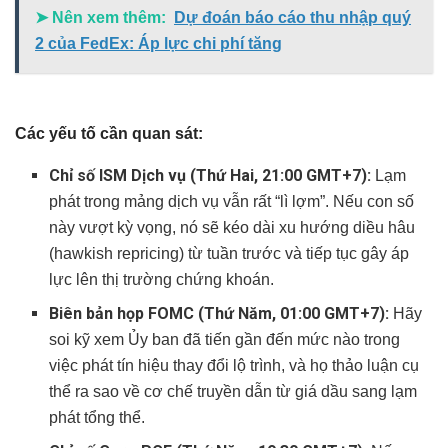
➤ Nên xem thêm:
Dự đoán báo cáo thu nhập quý
2 của FedEx: Áp lực chi phí tăng
Các yếu tố cần quan sát:
Chỉ số ISM Dịch vụ (Thứ Hai, 21:00 GMT+7):
Lạm
phát trong mảng dịch vụ vẫn rất “lì lợm”. Nếu con số
này vượt kỳ vọng, nó sẽ kéo dài xu hướng diều hâu
(hawkish repricing) từ tuần trước và tiếp tục gây áp
lực lên thị trường chứng khoán.
Biên bản họp FOMC (Thứ Năm, 01:00 GMT+7):
Hãy
soi kỹ xem Ủy ban đã tiến gần đến mức nào trong
việc phát tín hiệu thay đổi lộ trình, và họ thảo luận cụ
thể ra sao về cơ chế truyền dẫn từ giá dầu sang lạm
phát tổng thể.