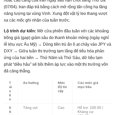
hoặc cầu cảng của Iran ngay sau hạn chót sáng Thứ Ba
(07/04). Iran đáp trả bằng cách mở rộng tấn công hạ tầng
năng lượng tại vùng Vịnh. Xung đột vật lý leo thang vượt
xa các mốc ghi nhận của tuần trước.
Lộ trình dự kiến:
Mở cửa phiên đầu tuần với các khoảng
trống giá (gap) giảm sâu do thanh khoản mỏng (ngày nghỉ
lễ khu vực Âu Mỹ) → Dòng tiền trú ẩn ồ ạt chảy vào JPY và
DXY → Giữa tuần thị trường tạm lắng để tiêu hóa phản
ứng của hai bên → Thứ Năm và Thứ Sáu, dữ liệu lạm
phát “diều hâu” sẽ bồi thêm áp lực vào một thị trường vốn
đã căng thẳng.
T
Xu hướng
Mức
Các mức giá
ài
độ tin
mục tiêu
s
cậy
ả
n
D
Tăng vọt
Cao
Hỗ trợ: 100.00 /
X
Kháng cự: