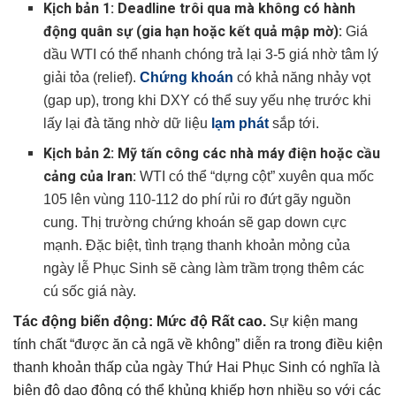
Kịch bản 1: Deadline trôi qua mà không có hành
động quân sự (gia hạn hoặc kết quả mập mờ):
Giá
dầu WTI có thể nhanh chóng trả lại 3-5 giá nhờ tâm lý
giải tỏa (relief).
Chứng khoán
có khả năng nhảy vọt
(gap up), trong khi DXY có thể suy yếu nhẹ trước khi
lấy lại đà tăng nhờ dữ liệu
lạm phát
sắp tới.
Kịch bản 2: Mỹ tấn công các nhà máy điện hoặc cầu
cảng của Iran:
WTI có thể “dựng cột” xuyên qua mốc
105 lên vùng 110-112 do phí rủi ro đứt gãy nguồn
cung. Thị trường chứng khoán sẽ gap down cực
mạnh. Đặc biệt, tình trạng thanh khoản mỏng của
ngày lễ Phục Sinh sẽ càng làm trầm trọng thêm các
cú sốc giá này.
Tác động biến động:
Mức độ Rất cao.
Sự kiện mang
tính chất “được ăn cả ngã về không” diễn ra trong điều kiện
thanh khoản thấp của ngày Thứ Hai Phục Sinh có nghĩa là
biên độ dao động có thể khủng khiếp hơn nhiều so với các