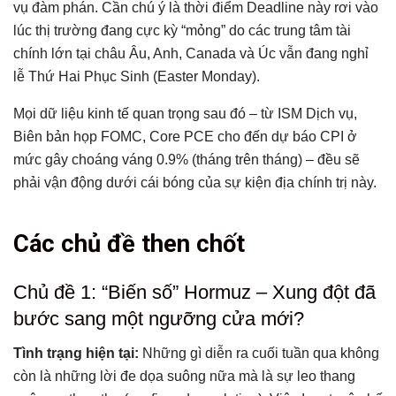
vụ đàm phán. Cần chú ý là thời điểm Deadline này rơi vào
lúc thị trường đang cực kỳ “mỏng” do các trung tâm tài
chính lớn tại châu Âu, Anh, Canada và Úc vẫn đang nghỉ
lễ Thứ Hai Phục Sinh (Easter Monday).
Mọi dữ liệu kinh tế quan trọng sau đó – từ ISM Dịch vụ,
Biên bản họp FOMC, Core PCE cho đến dự báo CPI ở
mức gây choáng váng 0.9% (tháng trên tháng) – đều sẽ
phải vận động dưới cái bóng của sự kiện địa chính trị này.
Tổng hợp bài viết
Các chủ đề then chốt
Các chủ đề then chốt
Chủ đề 1: “Biến số” Hormuz – Xung đột đã bước sang
Chủ đề 1: “Biến số” Hormuz – Xung đột đã
một ngưỡng cửa mới?
bước sang một ngưỡng cửa mới?
Chủ đề 2: Phán quyết lạm phát – Liệu Fed có còn giữ
được thái độ “bình chân như vại”?
Tình trạng hiện tại:
Những gì diễn ra cuối tuần qua không
Chủ đề 3: Thị trường Vàng – Khi đồng Dollar giành
còn là những lời đe dọa suông nữa mà là sự leo thang
quyền kiểm soát tâm lý