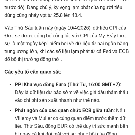
trước đó). Đáng chú ý, kỳ vọng lạm phát của người tiêu
dùng cũng nhảy vọt từ 25.8 lên 43.4.
Vào Thứ Sáu tuần này (ngày 10/4/2026), dữ liệu CPI của
Đức sẽ được công bố cùng lúc với CPI của Mỹ. Đây thực
sự là một “ngày kép” hiếm hoi về dữ liệu từ hai ngân hàng
trung ương lớn, khi các số liệu lạm phát từ cả Fed và ECB
đổ bộ thị trường đồng thời.
Các yếu tố cần quan sát:
PPI Khu vực đồng Euro (Thứ Tư, 16:00 GMT+7):
Đây là dữ liệu dự báo sớm về việc giá dầu thẩm thấu
vào chi phí sản xuất nhanh như thế nào.
Phát ngôn của các quan chức ECB giữa tuần:
Nếu
Villeroy và Muller có cùng quan điểm trước thềm dữ
liệu Thứ Sáu, đồng EUR có thể duy trì sức mạnh bền
bỉ ngay cả khi đối mặt với sự phục hồi của đồng