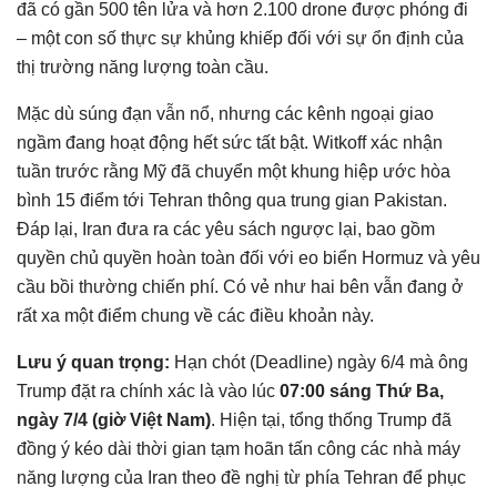
đã có gần 500 tên lửa và hơn 2.100 drone được phóng đi
– một con số thực sự khủng khiếp đối với sự ổn định của
thị trường năng lượng toàn cầu.
Mặc dù súng đạn vẫn nổ, nhưng các kênh ngoại giao
ngầm đang hoạt động hết sức tất bật. Witkoff xác nhận
tuần trước rằng Mỹ đã chuyển một khung hiệp ước hòa
bình 15 điểm tới Tehran thông qua trung gian Pakistan.
Đáp lại, Iran đưa ra các yêu sách ngược lại, bao gồm
quyền chủ quyền hoàn toàn đối với eo biển Hormuz và yêu
cầu bồi thường chiến phí. Có vẻ như hai bên vẫn đang ở
rất xa một điểm chung về các điều khoản này.
Lưu ý quan trọng:
Hạn chót (Deadline) ngày 6/4 mà ông
Trump đặt ra chính xác là vào lúc
07:00 sáng Thứ Ba,
ngày 7/4 (giờ Việt Nam)
. Hiện tại, tổng thống Trump đã
đồng ý kéo dài thời gian tạm hoãn tấn công các nhà máy
năng lượng của Iran theo đề nghị từ phía Tehran để phục