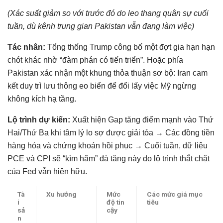
(Xác suất giảm so với trước đó do leo thang quân sự cuối
tuần, dù kênh trung gian Pakistan vẫn đang làm việc)
Tác nhân:
Tổng thống Trump công bố một đợt gia hạn hạn
chót khác nhờ “đàm phán có tiến triển”. Hoặc phía
Pakistan xác nhận một khung thỏa thuận sơ bộ: Iran cam
kết duy trì lưu thông eo biển để đổi lấy việc Mỹ ngừng
không kích hạ tầng.
Lộ trình dự kiến:
Xuất hiện Gap tăng điểm mạnh vào Thứ
Hai/Thứ Ba khi tâm lý lo sợ được giải tỏa → Các đồng tiền
hàng hóa và chứng khoán hồi phục → Cuối tuần, dữ liệu
PCE và CPI sẽ “kìm hãm” đà tăng này do lộ trình thắt chặt
của Fed vẫn hiện hữu.
Tà
Xu hướng
Mức
Các mức giá mục
i
độ tin
tiêu
sả
cậy
n