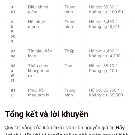
D
Điều chỉnh
Trung
Hỗ trợ: 99.30 /
XY
giảm
bình
Kháng cự: 100.60
S
Hồi phục
Trung
Hỗ trợ: 6,460 /
&
mạnh
bình
Kháng cự: 6,610
P
50
0
Và
Tín hiệu hỗn
Thấp
Hỗ trợ: 4,490 /
ng
loạn
Kháng cự: 4,700
Dầ
Tháo chạy
Cao
Hỗ trợ: 88.10 /
u
khỏi phí rủi
Kháng cự: 100
W
ro
TI
BT
Phục hồi
Trung
Hỗ trợ: 65,700 /
C
theo tâm lý
bình
Kháng cự: 69,300
Tổng kết và lời khuyên
Quy tắc vàng của tuần trước vẫn còn nguyên giá trị:
Hãy