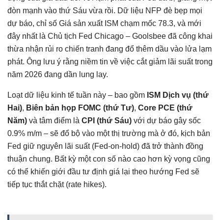
đòn mạnh vào thứ Sáu vừa rồi. Dữ liệu NFP đè bẹp mọi
dự báo, chỉ số Giá sản xuất ISM chạm mốc 78.3, và mới
đây nhất là Chủ tịch Fed Chicago – Goolsbee đã công khai
thừa nhận rủi ro chiến tranh đang đổ thêm dầu vào lửa lạm
phát. Ông lưu ý rằng niềm tin về việc cắt giảm lãi suất trong
năm 2026 đang dần lung lay.
Loạt dữ liệu kinh tế tuần này – bao gồm
ISM Dịch vụ (thứ
Hai)
,
Biên bản họp FOMC (thứ Tư)
,
Core PCE (thứ
Năm)
và tâm điểm là
CPI (thứ Sáu)
với dự báo gây sốc
0.9% m/m – sẽ đổ bộ vào một thị trường mà ở đó, kịch bản
Fed giữ nguyên lãi suất (Fed-on-hold) đã trở thành đồng
thuận chung. Bất kỳ một con số nào cao hơn kỳ vọng cũng
có thể khiến giới đầu tư định giá lại theo hướng Fed sẽ
tiếp tục thắt chặt (rate hikes).