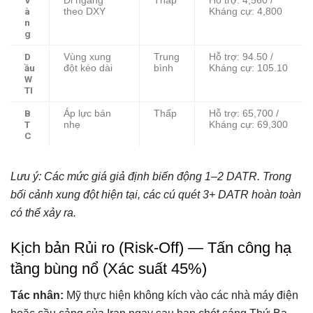
Đi ngang
Thấp
Hỗ trợ: 4,560 /
à
theo DXY
Kháng cự: 4,800
n
g
D
Vùng xung
Trung
Hỗ trợ: 94.50 /
ầu
đột kéo dài
bình
Kháng cự: 105.10
W
TI
B
Áp lực bán
Thấp
Hỗ trợ: 65,700 /
T
nhẹ
Kháng cự: 69,300
C
Lưu ý: Các mức giá giả định biến động 1–2 DATR. Trong
bối cảnh xung đột hiện tại, các cú quét 3+ DATR hoàn toàn
có thể xảy ra.
Kịch bản Rủi ro (Risk-Off) — Tấn công hạ
tầng bùng nổ (Xác suất 45%)
Tác nhân:
Mỹ thực hiện không kích vào các nhà máy điện