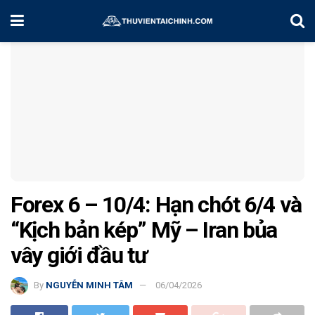
Home
Chiến Lược Đầu Tư
Forex 6 – 10/4: Hạn chót 6/4 và
“Kịch bản kép” Mỹ – Iran bủa
vây giới đầu tư
By
NGUYỄN MINH TÂM
06/04/2026