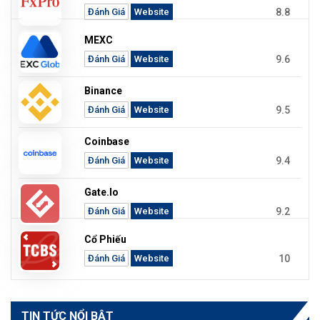
8.8
Đánh Giá
Website
MEXC
9.6
Đánh Giá
Website
Binance
9.5
Đánh Giá
Website
Coinbase
9.4
Đánh Giá
Website
Gate.io
9.2
Đánh Giá
Website
Cổ Phiếu
10
Đánh Giá
Website
TIN TỨC NỔI BẬT