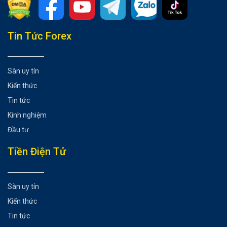
Tổng hợp bài viết
Tin Tức Forex
1. Chuẩn bị trước khi giao dịch Forex
2. Đừng bao giờ mạo hiểm nhiều hơn mức bạn có thể mất
Sàn uy tín
3. Quên đi các giao dịch trước đây
Kiến thức
4. Xem giao dịch Forex như kinh doanh
Tin tức
Có thể bạn chưa biết
Kinh nghiệm
Đầu tư
Tiền Điện Tử
Sàn uy tín
Kiến thức
Tin tức