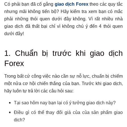
Có phải bạn đã cố gắng
giao dịch Forex
theo các quy tắc
nhưng mãi không tiến bộ? Hãy kiểm tra xem bạn có mắc
phải những thói quen dưới đây không. Vì rất nhiều nhà
giao dịch đã thất bại chỉ vì không chú ý đến 4 thói quen
dưới đây!
Tổng hợp bài viết
1. Chuẩn bị trước khi giao dịch
1. Chuẩn bị trước khi giao dịch Forex
Forex
2. Đừng bao giờ mạo hiểm nhiều hơn mức bạn có thể mất
3. Quên đi các giao dịch trước đây
Trong bất cứ công việc nào cần sự nỗ lực, chuẩn bị chiếm
4. Xem giao dịch Forex như kinh doanh
một nửa cơ hội chiến thắng của bạn. Trước khi giao dịch,
Có thể bạn chưa biết
hãy luôn tự trả lời các câu hỏi sau:
Tại sao hôm nay bạn lại có ý tưởng giao dịch này?
Điều gì có thể thay đổi giá của của sản phẩm giao
dịch?