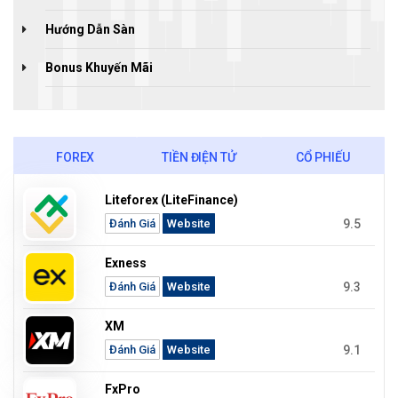
Hướng Dẫn Sàn
Bonus Khuyến Mãi
FOREX
TIỀN ĐIỆN TỬ
CỔ PHIẾU
Liteforex (LiteFinance)
9.5
Đánh Giá
Website
Exness
9.3
Đánh Giá
Website
XM
9.1
Đánh Giá
Website
FxPro