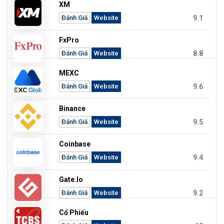
XM
9.1
Đánh Giá
Website
FxPro
8.8
Đánh Giá
Website
MEXC
9.6
Đánh Giá
Website
Binance
9.5
Đánh Giá
Website
Coinbase
9.4
Đánh Giá
Website
Gate.io
9.2
Đánh Giá
Website
Cổ Phiếu