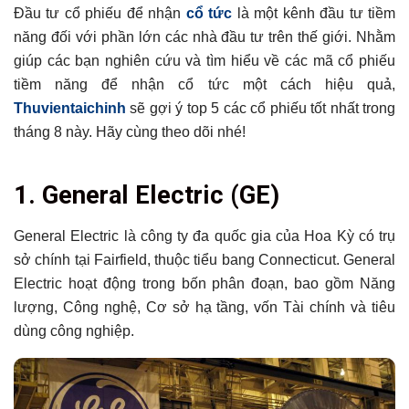
Đầu tư cổ phiếu để nhận
cổ tức
là một kênh đầu tư tiềm
năng đối với phần lớn các nhà đầu tư trên thế giới. Nhằm
giúp các bạn nghiên cứu và tìm hiểu về các mã cổ phiếu
tiềm năng để nhận cổ tức một cách hiệu quả,
Thuvientaichinh
sẽ gợi ý top 5 các cổ phiếu tốt nhất trong
tháng 8 này. Hãy cùng theo dõi nhé!
Tổng hợp bài viết
1.
General Electric (GE)
1. General Electric (GE)
2. Intel Corporation (INTC)
General Electric là công ty đa quốc gia của Hoa Kỳ có trụ
sở chính tại Fairfield, thuộc tiểu bang Connecticut. General
3. Starbucks (SBUX)
Electric hoạt động trong bốn phân đoạn, bao gồm Năng
4. Microsoft Corporation (MSFT)
lượng, Công nghệ, Cơ sở hạ tầng, vốn Tài chính và tiêu
5. Lockheed Martin Corporation (LMT)
dùng công nghiệp.
Có thể bạn chưa biết