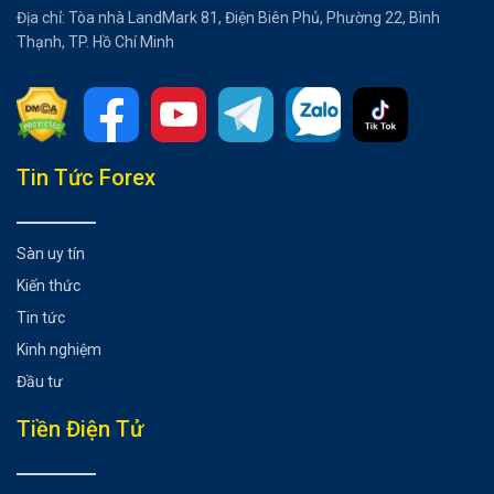
Địa chỉ: Tòa nhà LandMark 81, Điện Biên Phủ, Phường 22, Bình
Thạnh, TP. Hồ Chí Minh
Tổng hợp bài viết
Tin Tức Forex
1. General Electric (GE)
2. Intel Corporation (INTC)
Sàn uy tín
3. Starbucks (SBUX)
Kiến thức
4. Microsoft Corporation (MSFT)
Tin tức
5. Lockheed Martin Corporation (LMT)
Kinh nghiệm
Có thể bạn chưa biết
Đầu tư
Tiền Điện Tử