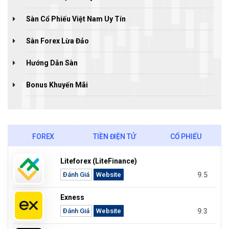
Sàn Cổ Phiếu Việt Nam Uy Tín
Sàn Forex Lừa Đảo
Hướng Dẫn Sàn
Bonus Khuyến Mãi
FOREX
TIỀN ĐIỆN TỬ
CỔ PHIẾU
Liteforex (LiteFinance)
9.5
Đánh Giá
Website
Exness
9.3
Đánh Giá
Website