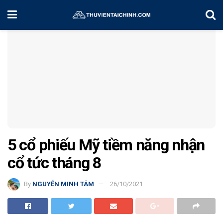
Home
Chiến Lược Đầu Tư
5 cổ phiếu Mỹ tiềm năng nhận
cổ tức tháng 8
By
NGUYỄN MINH TÂM
26/10/2021