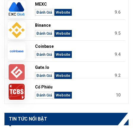
MEXC
9.6
Đánh Giá
Website
Binance
9.5
Đánh Giá
Website
Coinbase
9.4
Đánh Giá
Website
Gate.io
9.2
Đánh Giá
Website
Cổ Phiếu
10
Đánh Giá
Website
TIN TỨC NỔI BẬT