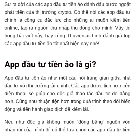
Sự ra đời của các app đầu tư tiền ảo đánh dấu bước ngoặt
phát triển của thị trường crypto. Có thể nói các app đầu tư
chính là công cụ đắc lực cho những ai muốn kiếm tiền
online, tạo ra nguồn thu nhập thụ động cho mình. Vậy thì
trong bài viết này, hãy cùng Thuvientaichinh đánh giá top
các app đầu tư tiền ảo tốt nhất hiện nay nhé!
Tổng hợp bài viết
App đầu tư tiền ảo là gì?
App đầu tư tiền ảo là gì?
Tiêu chí lựa chọn các app đầu tư tiền ảo tốt nhất hiện nay
App đầu tư tiền ảo như một cầu nối trung gian giữa nhà
đầu tư với thị trường tài chính. Các app được tích hợp trên
Top các app đầu tư tiền ảo tốt nhất hiện nay
điện thoại sẽ giúp cho độc giả thao tác đầu tư dễ dàng
App đầu tư tiền ảo IQ Option
hơn. Cũng như thuận tiện hơn trong quá trình theo dõi biến
App đầu tư tiền ảo TC Invest
động và tiến hành giao dịch để kiếm lãi.
App đầu tư tiền ảo FBS Trader
Kết luận
Nếu như độc giả không muốn “đóng băng” nguồn vốn
Có thể bạn chưa biết
nhàn rỗi của mình thì có thể lựa chọn các app đàu tư tiền