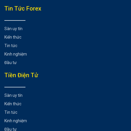
Tổng hợp bài viết
Tin Tức Forex
App đầu tư tiền ảo là gì?
Tiêu chí lựa chọn các app đầu tư tiền ảo tốt nhất hiện nay
Sàn uy tín
Top các app đầu tư tiền ảo tốt nhất hiện nay
Kiến thức
App đầu tư tiền ảo IQ Option
Tin tức
App đầu tư tiền ảo TC Invest
Kinh nghiệm
App đầu tư tiền ảo FBS Trader
Đầu tư
Kết luận
Có thể bạn chưa biết
Tiền Điện Tử
Sàn uy tín
Kiến thức
Tin tức
Kinh nghiệm
Đầu tư