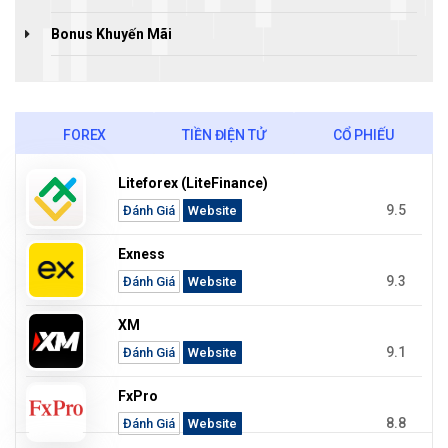
Bonus Khuyến Mãi
FOREX
TIỀN ĐIỆN TỬ
CỔ PHIẾU
Liteforex (LiteFinance)
9.5
Đánh Giá
Website
Exness
9.3
Đánh Giá
Website
XM
9.1
Đánh Giá
Website
FxPro
8.8
Đánh Giá
Website