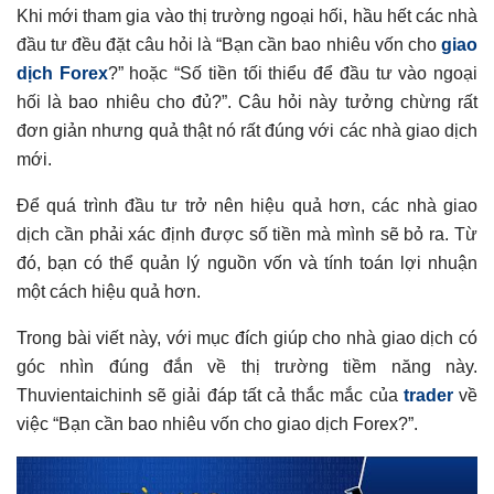
Khi mới tham gia vào thị trường ngoại hối, hầu hết các nhà
đầu tư đều đặt câu hỏi là “Bạn cần bao nhiêu vốn cho
giao
dịch Forex
?” hoặc “Số tiền tối thiểu để đầu tư vào ngoại
hối là bao nhiêu cho đủ?”. Câu hỏi này tưởng chừng rất
đơn giản nhưng quả thật nó rất đúng với các nhà giao dịch
mới.
Để quá trình đầu tư trở nên hiệu quả hơn, các nhà giao
dịch cần phải xác định được số tiền mà mình sẽ bỏ ra. Từ
đó, bạn có thể quản lý nguồn vốn và tính toán lợi nhuận
một cách hiệu quả hơn.
Trong bài viết này, với mục đích giúp cho nhà giao dịch có
góc nhìn đúng đắn về thị trường tiềm năng này.
Thuvientaichinh sẽ giải đáp tất cả thắc mắc của
trader
về
việc “Bạn cần bao nhiêu vốn cho giao dịch Forex?”.