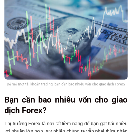
Để mở một tài khoản trading, bạn cần bao nhiêu vốn cho giao dịch Forex?
Bạn cần bao nhiêu vốn cho giao
dịch Forex?
Thị trường Forex là nơi rất tiềm năng để bạn gặt hái nhiều
lợi nhuận lớn hơn, tuy nhiên chúng ta vẫn phải thừa nhận