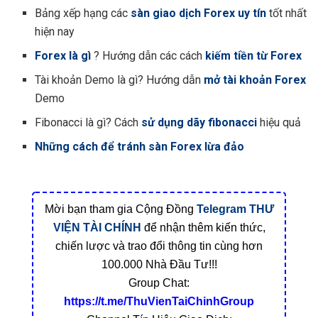
Bảng xếp hạng các
sàn giao dịch Forex uy tín
tốt nhất
hiện nay
Forex là gì
? Hướng dẫn các cách
kiếm tiền từ Forex
Tài khoản Demo là gì? Hướng dẫn
mở tài khoản Forex
Demo
Fibonacci là gì? Cách
sử dụng dãy fibonacci
hiệu quả
Những cách để tránh sàn Forex lừa đảo
Mời bạn tham gia Cộng Đồng
Telegram
THƯ
VIỆN TÀI CHÍNH
để nhận thêm kiến thức,
chiến lược và trao đổi thông tin cùng hơn
100.000 Nhà Đầu Tư!!!
Group Chat:
https://t.me/ThuVienTaiChinhGroup