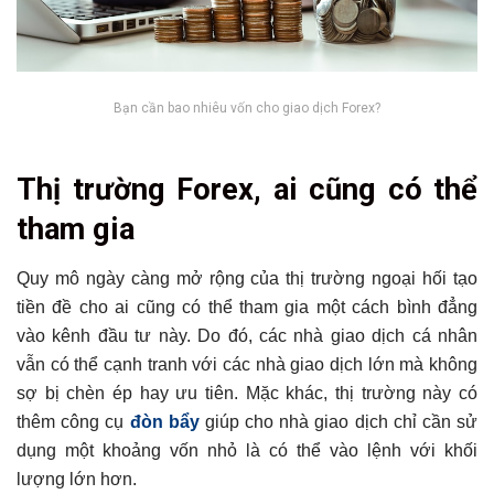
Bạn cần bao nhiêu vốn cho giao dịch Forex?
Tổng hợp bài viết
Thị trường Forex, ai cũng có thể
Thị trường Forex, ai cũng có thể tham gia
tham gia
Để mở một tài khoản trading, bạn cần bao nhiêu vốn cho
giao dịch Forex?
Quy mô ngày càng mở rộng của thị trường ngoại hối tạo
Bạn cần bao nhiêu vốn cho giao dịch Forex?
tiền đề cho ai cũng có thể tham gia một cách bình đẳng
Chia sẻ kinh nghiệm giao dịch Forex thành công
vào kênh đầu tư này. Do đó, các nhà giao dịch cá nhân
Có thể bạn chưa biết
vẫn có thể cạnh tranh với các nhà giao dịch lớn mà không
sợ bị chèn ép hay ưu tiên. Mặc khác, thị trường này có
thêm công cụ
đòn bẩy
giúp cho nhà giao dịch chỉ cần sử
dụng một khoảng vốn nhỏ là có thể vào lệnh với khối
lượng lớn hơn.