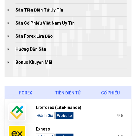
Sàn Tiền Điện Tử Uy Tín
Sàn Cổ Phiếu Việt Nam Uy Tín
Sàn Forex Lừa Đảo
Hướng Dẫn Sàn
Bonus Khuyến Mãi
FOREX
TIỀN ĐIỆN TỬ
CỔ PHIẾU
Liteforex (LiteFinance)
9.5
Đánh Giá
Website
Exness