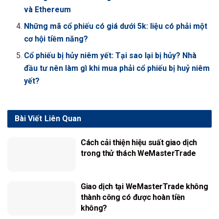
và Ethereum
Những mã cổ phiếu có giá dưới 5k: liệu có phải một
cơ hội tiềm năng?
Cổ phiếu bị hủy niêm yết: Tại sao lại bị hủy? Nhà
đầu tư nên làm gì khi mua phải cổ phiếu bị huỷ niêm
yết?
Bài Viết
Liên Quan
Cách cải thiện hiệu suất giao dịch
trong thử thách WeMasterTrade
Giao dịch tại WeMasterTrade không
thành công có được hoàn tiền
không?