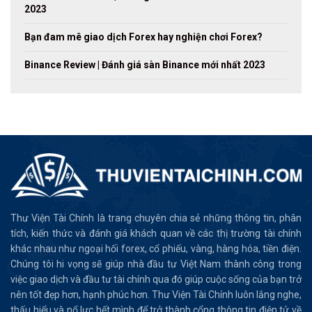
2023
Bạn đam mê giao dịch Forex hay nghiện chơi Forex?
Binance Review | Đánh giá sàn Binance mới nhất 2023
Thư Viện Tài Chính là trang chuyên chia sẻ những thông tin, phân
tích, kiến thức và đánh giá khách quan về các thị trường tài chính
khác nhau như ngoại hối forex, cổ phiếu, vàng, hàng hóa, tiền điện.
Chúng tôi hi vọng sẽ giúp nhà đầu tư Việt Nam thành công trong
việc giao dịch và đầu tư tài chính qua đó giúp cuộc sống của bạn trở
nên tốt đẹp hơn, hạnh phúc hơn. Thư Viện Tài Chính luôn lắng nghe,
thấu hiểu và nổ lực hết mình để trở thành cổng thông tin điện tử về