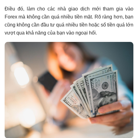
Điều đó, làm cho các nhà giao dịch mới tham gia vào
Forex mà không cần quá nhiều tiền mặt. Rõ ràng hơn, bạn
cũng không cần đầu tư quá nhiều tiền hoặc số tiền quá lớn
vượt qua khả năng của bạn vào ngoại hối.