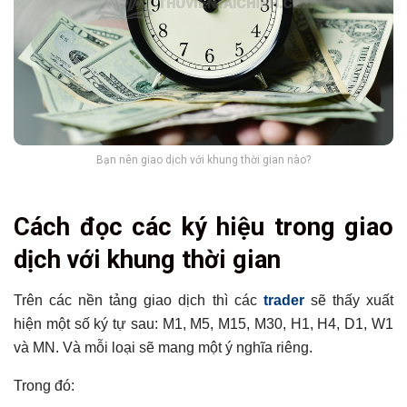
Bạn nên giao dịch với khung thời gian nào?
Tổng hợp bài viết
Cách đọc các ký hiệu trong giao
Cách đọc các ký hiệu trong giao dịch với khung thời gian
dịch với khung thời gian
Các thuật ngữ trong giao dịch với khung thời gian
Bạn nên giao dịch với khung thời gian nào?
Trên các nền tảng giao dịch thì các
trader
sẽ thấy xuất
Có thể bạn chưa biết
hiện một số ký tự sau:
M1, M5, M15, M30, H1, H4, D1, W1
và MN. Và mỗi loại sẽ mang một ý nghĩa riêng.
Trong đó: