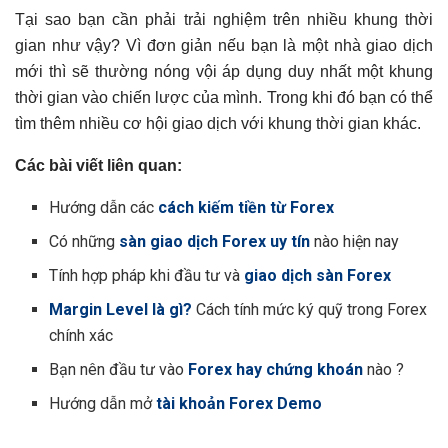
Tại sao bạn cần phải trải nghiệm trên nhiều khung thời
gian như vậy? Vì đơn giản nếu bạn là một nhà giao dịch
mới thì sẽ thường nóng vội áp dụng duy nhất một khung
thời gian vào chiến lược của mình. Trong khi đó bạn có thể
tìm thêm nhiều cơ hội giao dịch với khung thời gian khác.
Các bài viết liên quan:
Hướng dẫn các
cách kiếm tiền từ Forex
Có những
sàn giao dịch Forex uy tín
nào hiện nay
Tính hợp pháp khi đầu tư và
giao dịch sàn Forex
Margin Level là gì?
Cách tính mức ký quỹ trong Forex
chính xác
Bạn nên đầu tư vào
Forex hay chứng khoán
nào ?
Hướng dẫn mở
tài khoản Forex Demo