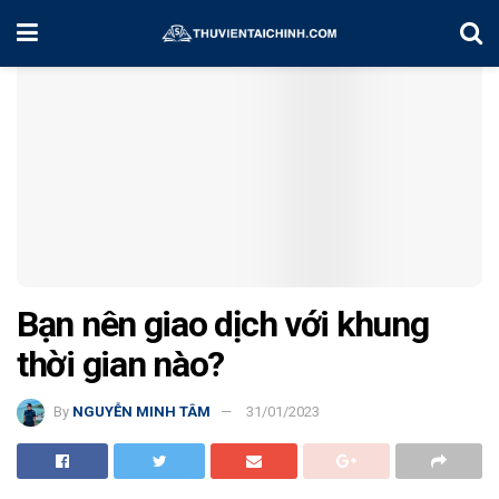
Home
Kiến Thức
Bạn nên giao dịch với khung
thời gian nào?
By
NGUYỄN MINH TÂM
31/01/2023