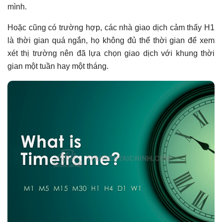
mình.
Hoặc cũng có trường hợp, các nhà giao dịch cảm thấy H1
là thời gian quá ngắn, họ không đủ thể thời gian để xem
xét thị trường nên đã lựa chọn giao dịch với khung thời
gian một tuần hay một tháng.