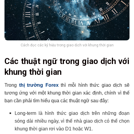
Cách đọc các ký hiệu trong giao dịch với khung thời gian
Các thuật ngữ trong giao dịch với
khung thời gian
Trong
thị trường Forex
thì mỗi hình thức giao dịch sẽ
tương ứng với một khung thời gian xác định, chính vì thế
bạn cần phải tìm hiểu qua các thuật ngữ sau đây:
Long-term là hình thức giao dịch trên những đoạn
sóng dài nhiều ngày, vì thế nhà giao dịch có thể chọn
khung thời gian rơi vào D1 hoặc W1.