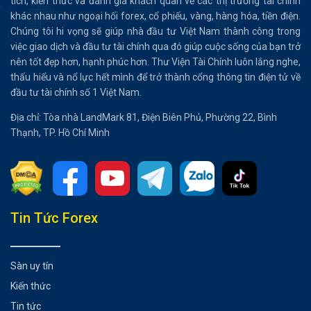
tích, kiến thức và đánh giá khách quan về các thị trường tài chính
khác nhau như ngoại hối forex, cổ phiếu, vàng, hàng hóa, tiền điện.
Chúng tôi hi vọng sẽ giúp nhà đầu tư Việt Nam thành công trong
việc giao dịch và đầu tư tài chính qua đó giúp cuộc sống của bạn trở
nên tốt đẹp hơn, hạnh phúc hơn. Thư Viện Tài Chính luôn lắng nghe,
thấu hiểu và nổ lực hết mình để trở thành cổng thông tin điện tử về
đầu tư tài chính số 1 Việt Nam.
Địa chỉ: Tòa nhà LandMark 81, Điện Biên Phủ, Phường 22, Bình
Thạnh, TP. Hồ Chí Minh
Tổng hợp bài viết
Tin Tức Forex
Cách đọc các ký hiệu trong giao dịch với khung thời gian
Các thuật ngữ trong giao dịch với khung thời gian
Sàn uy tín
Bạn nên giao dịch với khung thời gian nào?
Kiến thức
Có thể bạn chưa biết
Tin tức