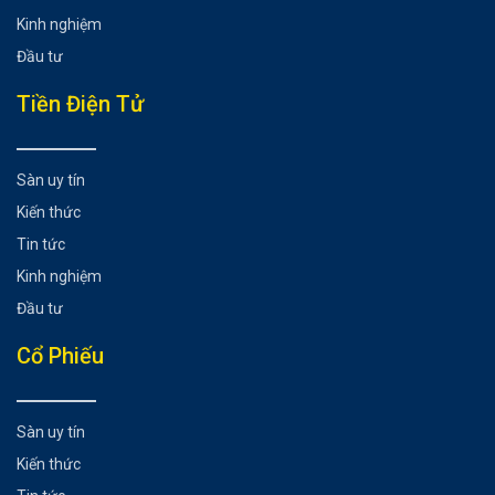
Kinh nghiệm
Đầu tư
Tiền Điện Tử
Sàn uy tín
Kiến thức
Tin tức
Kinh nghiệm
Đầu tư
Cổ Phiếu
Sàn uy tín
Kiến thức