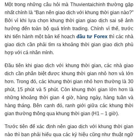
Một trong những câu hỏi mà Thuvientaichinh thường gặp
nhất chính là “Bạn nên giao dịch với khung thời gian nào?”
Bởi vì khi lựa chọn khung thời gian giao dịch sai sẽ ảnh
hưởng đến toàn bộ quá trình trading. Chính vì thế, trước
khi tiến hành một bản kế hoạch
đầu tư Forex
thì các nhà
giao dịch cần phải tìm ra khoảng thời gian giao dịch phù
hợp với cá nhân mình.
Đầu tiên khi giao dịch với khung thời gian, các nhà giao
dịch cần phân biệt được khung thời gian nhỏ hơn và lớn
hơn. Trong đó, các khung thời gian nhỏ hơn thường là
30
phút, 15 phút và 5 phút. Còn khung thời gian lớn hơn là
những khoảng thời gian 4 giờ, hàng ngày, hàng tuần và
hàng tháng. Bên cạnh đó, ranh giới giữa các khung thời
gian thường thông qua khung thời gian (H1 – 1 giờ).
Trước tiên để xác định nên giao dịch với khung thời gian
nào thì bạn phải hiểu qua các ký hiệu cũng như thuật ngữ