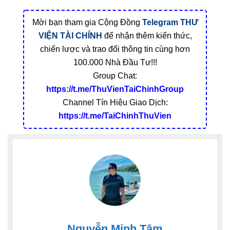
Mời bạn tham gia Cộng Đồng
Telegram
THƯ
VIỆN TÀI CHÍNH
để nhận thêm kiến thức,
chiến lược và trao đổi thông tin cùng hơn
100.000 Nhà Đầu Tư!!!
Group Chat:
https://t.me/ThuVienTaiChinhGroup
Channel Tín Hiệu Giao Dịch:
https://t.me/TaiChinhThuVien
Nguyễn Minh Tâm