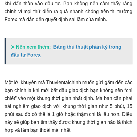
khi dấn thân vào đầu tư. Bạn không nên cảm thấy rằng
chính vì mọi thứ diễn ra quá nhanh chóng trên thị trường
Forex mà dẫn đến quyết định sai lầm của mình.
➤ Nên xem thêm:
Bảng thủ thuật phân kỳ trong
đầu tư Forex
Một lời khuyên mà Thuvientaichinh muốn gửi gắm đến các
bạn chính là khi mới bắt đầu giao dịch bạn không nên “chì
chiết” vào một khung thời gian nhất định. Mà bạn cần phải
trải nghiệm giao dịch với khung thời gian như 5 phút, 15
phút sau đó có thể là 1 giờ hoặc thậm chí là lâu hơn. Điều
này sẽ giúp bạn tìm thấy được khung thời gian nào là thích
hợp và làm bạn thoải mái nhất.