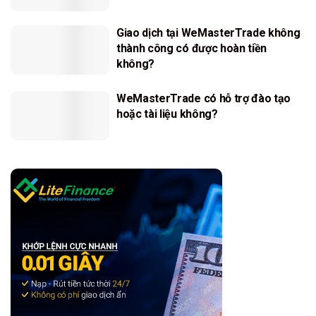
Giao dịch tại WeMasterTrade không
thành công có được hoàn tiền
không?
WeMasterTrade có hỗ trợ đào tạo
hoặc tài liệu không?