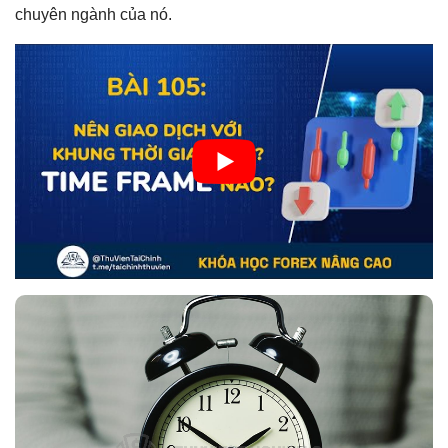
chuyên ngành của nó.