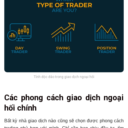
Tính độc đáo trong giao dịch ngoại hối
Tổng hợp bài viết
Các phong cách giao dịch ngoại
Các phong cách giao dịch ngoại hối chính
hối chính
Kết luận
Có thể bạn chưa biết
Bất kỳ nhà giao dịch nào cũng sẽ chọn được phong cách