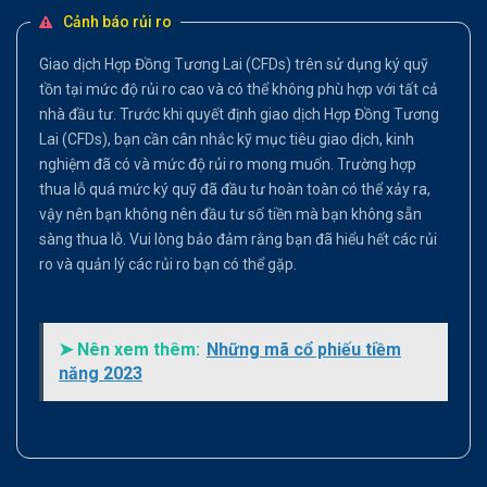
Cảnh báo rủi ro
Giao dịch Hợp Đồng Tương Lai (CFDs) trên sử dụng ký quỹ
tồn tại mức độ rủi ro cao và có thể không phù hợp với tất cả
nhà đầu tư. Trước khi quyết định giao dịch Hợp Đồng Tương
Lai (CFDs), bạn cần cân nhắc kỹ mục tiêu giao dịch, kinh
nghiệm đã có và mức độ rủi ro mong muốn. Trường hợp
thua lỗ quá mức ký quỹ đã đầu tư hoàn toàn có thể xảy ra,
vậy nên bạn không nên đầu tư số tiền mà bạn không sẵn
sàng thua lỗ. Vui lòng bảo đảm rằng bạn đã hiểu hết các rủi
ro và quản lý các rủi ro bạn có thể gặp.
➤ Nên xem thêm:
Những mã cổ phiếu tiềm
năng 2023