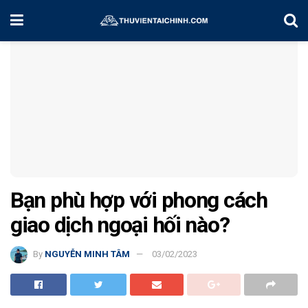
Home
Kiến Thức
Bạn phù hợp với phong cách
giao dịch ngoại hối nào?
By
NGUYỄN MINH TÂM
03/02/2023