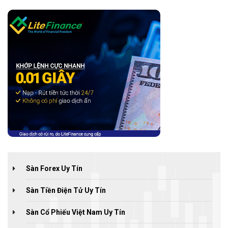
Sàn Forex Uy Tín
Sàn Tiền Điện Tử Uy Tín
Sàn Cổ Phiếu Việt Nam Uy Tín