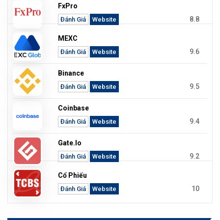
FxPro
8.8
Đánh Giá
Website
MEXC
9.6
Đánh Giá
Website
Binance
9.5
Đánh Giá
Website
Coinbase
9.4
Đánh Giá
Website
Gate.io
9.2
Đánh Giá
Website
Cổ Phiếu
10
Đánh Giá
Website