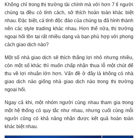
Không chỉ trong thị trường tài chính mà với hơn 7 tỉ người
chúng ta đều có tính cách, sở thích hoàn toàn khác biệt
nhau. Đặc biệt, cá tính độc đáo của chúng ta đã hình thành
nên các style trading khác nhau. Hơn thế nữa, thị trường
ngoại hối tồn tại rất nhiều dạng và bạn phù hợp với phong
cách giao dịch nào?
Một số nhà giao dịch sẽ thích thắng lợi nhỏ nhưng nhiều,
còn một số khác thì muốn chấp nhận thua lỗ một chút để
thu về lợi nhuận lớn hơn. Vấn đề ở đây là không có nhà
giao dịch nào giống nhà giao dịch nào trong thị trường
ngoại hối.
Ngay cả khi, một nhóm người cùng nhau tham gia trong
một hệ thống có quy tắc như nhau, nhưng cuối cùng mỗi
người cũng có khả năng nhận được kết quả hoàn toàn
khác biệt nhau.