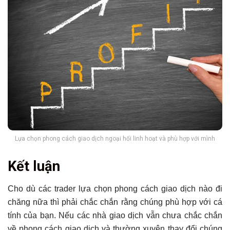
Lựa chọn phong cách giao dịch ngoại hối linh hoạt và phù hợp với mình
Kết luận
Cho dù các trader lựa chọn phong cách giao dịch nào đi
chăng nữa thì phải chắc chắn rằng chúng phù hợp với cá
tính của bạn. Nếu các nhà giao dịch vẫn chưa chắc chắn
về phong cách giao dịch và thường xuyên thay đổi chúng