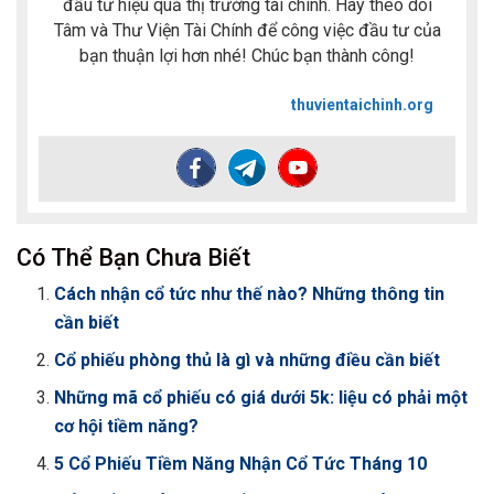
đầu tư hiệu quả thị trường tài chính. Hãy theo dõi
Tâm và Thư Viện Tài Chính để công việc đầu tư của
bạn thuận lợi hơn nhé! Chúc bạn thành công!
thuvientaichinh.org
Có Thể Bạn Chưa Biết
Cách nhận cổ tức như thế nào? Những thông tin
cần biết
Cổ phiếu phòng thủ là gì và những điều cần biết
Những mã cổ phiếu có giá dưới 5k: liệu có phải một
cơ hội tiềm năng?
5 Cổ Phiếu Tiềm Năng Nhận Cổ Tức Tháng 10