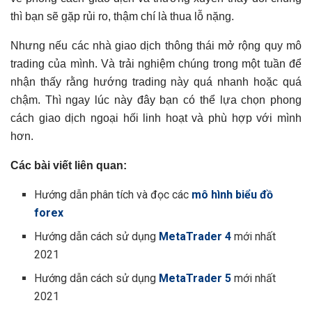
thì bạn sẽ gặp rủi ro, thậm chí là thua lỗ nặng.
Nhưng nếu các nhà giao dịch thông thái mở rộng quy mô
trading của mình. Và trải nghiệm chúng trong một tuần để
nhận thấy rằng hướng trading này quá nhanh hoặc quá
chậm. Thì ngay lúc này đây bạn có thể lựa chọn phong
cách giao dịch ngoại hối linh hoạt và phù hợp với mình
hơn.
Các bài viết liên quan:
Hướng dẫn phân tích và đọc các
mô hình biểu đồ
forex
Hướng dẫn cách sử dụng
MetaTrader 4
mới nhất
2021
Hướng dẫn cách sử dụng
MetaTrader 5
mới nhất
2021