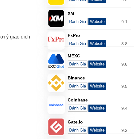
XM
9.1
Đánh Giá
Website
FxPro
i ý giao dịch
8.8
Đánh Giá
Website
MEXC
9.6
Đánh Giá
Website
Binance
9.5
Đánh Giá
Website
Coinbase
9.4
Đánh Giá
Website
Gate.io
9.2
Đánh Giá
Website