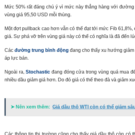
Mức 50% rất đáng chú ý vì mức này thẳng hàng với đườn
vùng giá 95,50 USD mỗi thùng.
Một đợt pullback cao hơn vẫn có thể đạt tới mức Fib 61,8%, 
giá. Sự phá vỡ trên vùng giá này có thể có nghĩa là đã đến 
Các
đường trung bình động
đang cho thấy xu hướng giảm
áp lực bán.
Ngoài ra,
Stochastic
đang đóng cửa trong vùng quá mua để p
nhiều dầu giảm giá hơn. Do đó giá có thể theo đà và giảm 
➤ Nên xem thêm:
Giá dầu thô WTI còn có thể giảm s
Các thông tin thị trường cũng cho thấy giá dầu thô còn có t