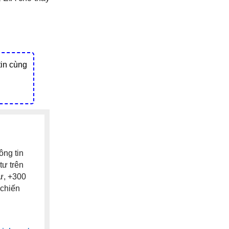
tin cùng
ông tin
tư trên
tư, +300
 chiến