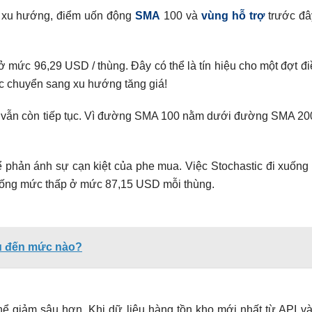
g xu hướng, điểm uốn động
SMA
100 và
vùng hỗ trợ
trước đâ
ở mức 96,29 USD / thùng. Đây có thể là tín hiệu cho một đợt đ
lúc chuyển sang xu hướng tăng giá!
 vẫn còn tiếp tục. Vì đường SMA 100 nằm dưới đường SMA 20
hản ánh sự cạn kiệt của phe mua. Việc Stochastic đi xuống c
xuống mức thấp ở mức 87,15 USD mỗi thùng.
âu đến mức nào?
hể giảm sâu hơn. Khi dữ liệu hàng tồn kho mới nhất từ ​​API v