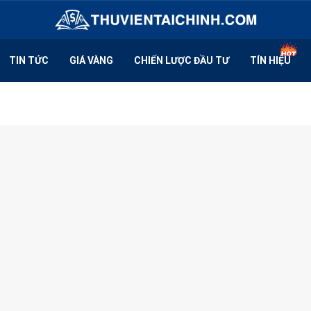
TIN TỨC
GIÁ VÀNG
CHIẾN LƯỢC ĐẦU TƯ
TÍN HIỆU