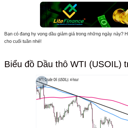
Bạn có đang hy vọng dầu giảm giá trong những ngày này? 
cho cuối tuần nhé!
Tổng hợp bài viết
Biểu đồ Dầu thô WTI (USOIL)
t
Biểu đồ Dầu thô WTI (USOIL) trên khung 4 giờ
Có thể bạn chưa biết