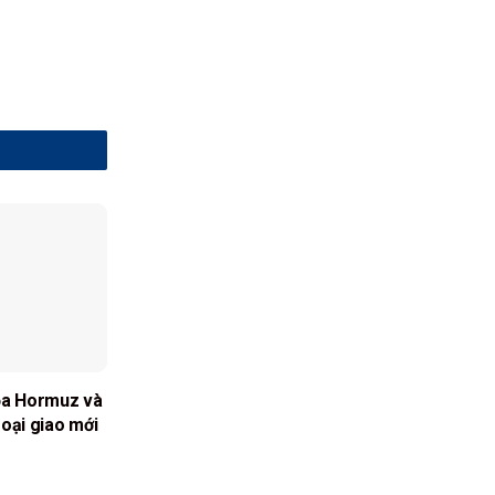
ỏa Hormuz và
oại giao mới