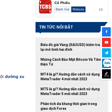
Cổ Phiếu
10
Đánh Giá
Website
TIN TỨC NỔI BẬT
Biểu đồ giá Vàng (XAUUSD) kiểm tra
lại mô hình hai đỉnh
Những Cách Bảo Mật Bitcoin Và Tiền
Điện Tử
MT4 là gì? Hướng dẫn cách sử dụng
một
đường xu
MetaTrader 4 mới nhất 2023
MT5 là gì? Hướng dẫn cách sử dụng
MetaTrader 5 mới nhất 2023
Phân tích đa khung thời gian trong
giao dịch Forex