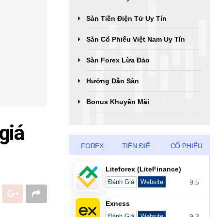
Sàn Tiền Điện Tử Uy Tín
Sàn Cổ Phiếu Việt Nam Uy Tín
Sàn Forex Lừa Đảo
Hướng Dẫn Sàn
Bonus Khuyến Mãi
giá
FOREX
TIỀN ĐIỆN TỬ
CỔ PHIẾU
Liteforex (LiteFinance)
9.5
Đánh Giá
Website
Exness
9.3
Đánh Giá
Website