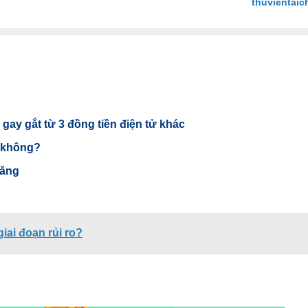
thuvientaic
gay gắt từ 3 đồng tiền điện tử khác
x không?
 tăng
ai đoạn rủi ro?