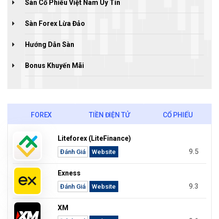
Sàn Cổ Phiếu Việt Nam Uy Tín
Sàn Forex Lừa Đảo
Hướng Dẫn Sàn
Bonus Khuyến Mãi
FOREX
TIỀN ĐIỆN TỬ
CỔ PHIẾU
Liteforex (LiteFinance)
9.5
Đánh Giá
Website
Exness
9.3
Đánh Giá
Website
XM