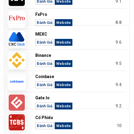
9.1
Đánh Giá
Website
FxPro
8.8
Đánh Giá
Website
MEXC
9.6
Đánh Giá
Website
Binance
9.5
Đánh Giá
Website
Coinbase
9.4
Đánh Giá
Website
Gate.io
9.2
Đánh Giá
Website
Cổ Phiếu
10
Đánh Giá
Website