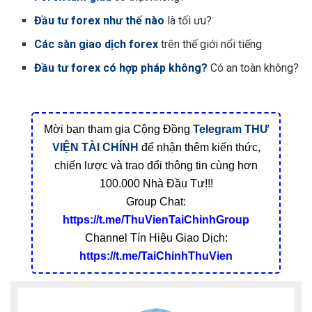
Đầu tư forex như thế nào
là tối ưu?
Các sàn giao dịch forex
trên thế giới nổi tiếng
Đầu tư forex có hợp pháp không?
Có an toàn không?
Mời bạn tham gia Cộng Đồng
Telegram
THƯ
VIỆN TÀI CHÍNH
để nhận thêm kiến thức,
chiến lược và trao đổi thông tin cùng hơn
100.000 Nhà Đầu Tư!!!
Group Chat:
https://t.me/ThuVienTaiChinhGroup
Channel Tín Hiệu Giao Dịch:
https://t.me/TaiChinhThuVien