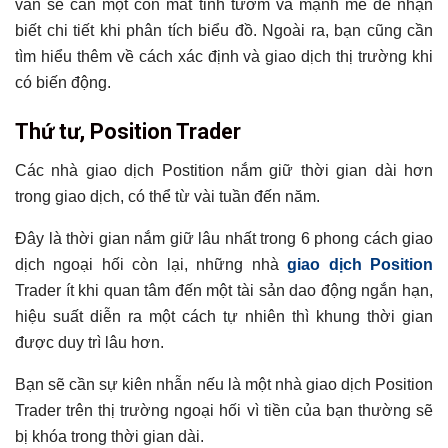
vẫn sẽ cần một con mắt tinh tườm và mạnh mẽ để nhận
biết chi tiết khi phân tích biểu đồ. Ngoài ra, bạn cũng cần
tìm hiểu thêm về cách xác định và giao dịch thị trường khi
có biến động.
Thứ tư, Position Trader
Các nhà giao dịch Postition nắm giữ thời gian dài hơn
trong giao dịch, có thể từ vài tuần đến năm.
Đây là thời gian nắm giữ lâu nhất trong 6 phong cách giao
dịch ngoại hối còn lại, những nhà
giao dịch Position
Trader ít khi quan tâm đến một tài sản dao động ngắn hạn,
hiệu suất diễn ra một cách tự nhiên thì khung thời gian
được duy trì lâu hơn.
Bạn sẽ cần sự kiên nhẫn nếu là một nhà giao dịch Position
Trader trên thị trường ngoại hối vì tiền của bạn thường sẽ
bị khóa trong thời gian dài.