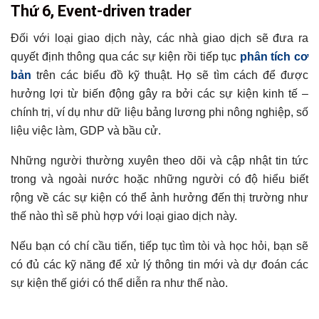
Thứ 6, Event-driven trader
Đối với loại giao dịch này, các nhà giao dịch sẽ đưa ra
quyết định thông qua các sự kiện rồi tiếp tục
phân tích cơ
bản
trên các biểu đồ kỹ thuật. Họ sẽ tìm cách để được
hưởng lợi từ biến động gây ra bởi các sự kiện kinh tế –
chính trị, ví dụ như dữ liệu bảng lương phi nông nghiệp, số
liệu việc làm, GDP và bầu cử.
Những người thường xuyên theo dõi và cập nhật tin tức
trong và ngoài nước hoặc những người có độ hiểu biết
rộng về các sự kiện có thể ảnh hưởng đến thị trường như
thế nào thì sẽ phù hợp với loại giao dịch này.
Nếu bạn có chí cầu tiến, tiếp tục tìm tòi và học hỏi, bạn sẽ
có đủ các kỹ năng để xử lý thông tin mới và dự đoán các
sự kiện thế giới có thể diễn ra như thế nào.