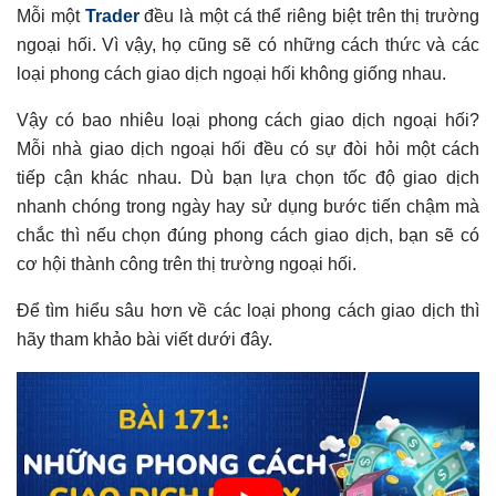
Mỗi một
Trader
đều là một cá thể riêng biệt trên thị trường
ngoại hối. Vì vậy, họ cũng sẽ có những cách thức và các
loại phong cách giao dịch ngoại hối không giống nhau.
Vậy có bao nhiêu loại phong cách giao dịch ngoại hối?
Mỗi nhà giao dịch ngoại hối đều có sự đòi hỏi một cách
tiếp cận khác nhau. Dù bạn lựa chọn tốc độ giao dịch
nhanh chóng trong ngày hay sử dụng bước tiến chậm mà
chắc thì nếu chọn đúng phong cách giao dịch, bạn sẽ có
cơ hội thành công trên thị trường ngoại hối.
Để tìm hiểu sâu hơn về các loại phong cách giao dịch thì
hãy tham khảo bài viết dưới đây.