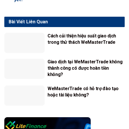
Bài Viết
Liên Quan
Cách cải thiện hiệu suất giao dịch
trong thử thách WeMasterTrade
Giao dịch tại WeMasterTrade không
thành công có được hoàn tiền
không?
WeMasterTrade có hỗ trợ đào tạo
hoặc tài liệu không?