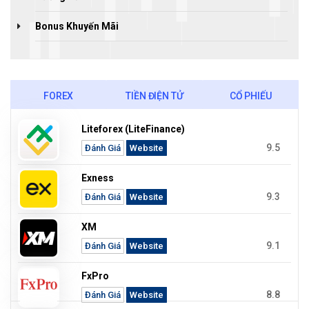
Bonus Khuyến Mãi
FOREX
TIỀN ĐIỆN TỬ
CỔ PHIẾU
Liteforex (LiteFinance)
9.5
Đánh Giá
Website
Exness
9.3
Đánh Giá
Website
XM
9.1
Đánh Giá
Website
FxPro
8.8
Đánh Giá
Website