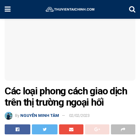
Home
Kiến Thức
Các loại phong cách giao dịch
trên thị trường ngoại hối
By
NGUYỄN MINH TÂM
02/02/2023