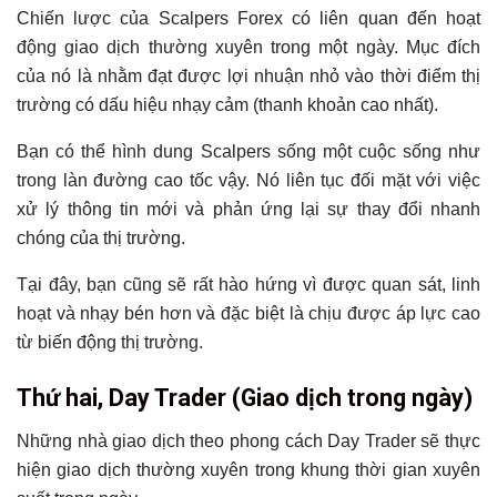
Chiến lược của Scalpers Forex có liên quan đến hoạt
động giao dịch thường xuyên trong một ngày. Mục đích
của nó là nhằm đạt được lợi nhuận nhỏ vào thời điểm thị
trường có dấu hiệu nhạy cảm (thanh khoản cao nhất).
Bạn có thể hình dung Scalpers sống một cuộc sống như
trong làn đường cao tốc vậy. Nó liên tục đối mặt với việc
xử lý thông tin mới và phản ứng lại sự thay đổi nhanh
chóng của thị trường.
Tại đây, bạn cũng sẽ rất hào hứng vì được quan sát, linh
hoạt và nhạy bén hơn và đặc biệt là chịu được áp lực cao
từ biến động thị trường.
Thứ hai, Day Trader (Giao dịch trong ngày)
Những nhà giao dịch theo phong cách Day Trader sẽ thực
hiện giao dịch thường xuyên trong khung thời gian xuyên