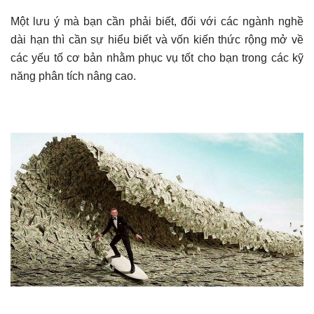
Một lưu ý mà bạn cần phải biết, đối với các ngành nghề
dài hạn thì cần sự hiểu biết và vốn kiến thức rộng mở về
các yếu tố cơ bản nhằm phục vụ tốt cho bạn trong các kỹ
năng phân tích nâng cao.