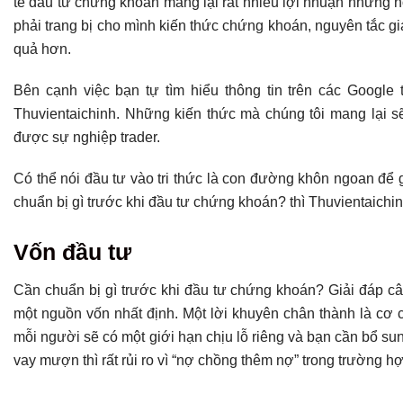
tế đầu tư chứng khoán mang lại rất nhiều lợi nhuận nhưng nó 
Kết luận
phải trang bị cho mình kiến thức chứng khoán, nguyên tắc 
Có thể bạn chưa biết
quả hơn.
Bên cạnh việc bạn tự tìm hiểu thông tin trên các Googl
Thuvientaichinh. Những kiến thức mà chúng tôi mang lại sẽ
được sự nghiệp trader.
Có thể nói đầu tư vào tri thức là con đường khôn ngoan để g
chuẩn bị gì trước khi đầu tư chứng khoán? thì Thuvientaich
Vốn đầu tư
Cần chuẩn bị gì trước khi đầu tư chứng khoán? Giải đáp câ
một nguồn vốn nhất định. Một lời khuyên chân thành là cơ
mỗi người sẽ có một giới hạn chịu lỗ riêng và bạn cần bổ 
vay mượn thì rất rủi ro vì “nợ chồng thêm nợ” trong trường 