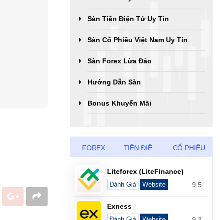
Sàn Tiền Điện Tử Uy Tín
Sàn Cổ Phiếu Việt Nam Uy Tín
Sàn Forex Lừa Đảo
Hướng Dẫn Sàn
Bonus Khuyến Mãi
FOREX
TIỀN ĐIỆN TỬ
CỔ PHIẾU
Liteforex (LiteFinance)
9.5
Đánh Giá
Website
Exness
9.3
Đánh Giá
Website