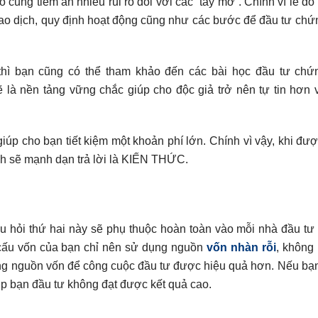
cũng tiềm ẩn nhiều rủi ro đối với các “tay mơ”. Chính vì lẽ đó
giao dịch, quy định hoạt động cũng như các bước để đầu tư chứ
e thì bạn cũng có thể tham khảo đến các bài học đầu tư ch
 là nền tảng vững chắc giúp cho độc giả trở nên tự tin hơn 
iúp cho bạn tiết kiệm một khoản phí lớn. Chính vì vậy, khi đư
inh sẽ mạnh dạn trả lời là KIẾN THỨC.
u hỏi thứ hai này sẽ phụ thuộc hoàn toàn vào mỗi nhà đầu tư 
 cấu vốn của bạn chỉ nên sử dụng nguồn
vốn nhàn rỗi
, không 
sung nguồn vốn để công cuộc đầu tư được hiệu quả hơn. Nếu bạn
hợp bạn đầu tư không đạt được kết quả cao.