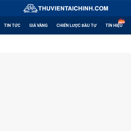
TIN TỨC
GIÁ VÀNG
CHIẾN LƯỢC ĐẦU TƯ
TÍN HIỆU