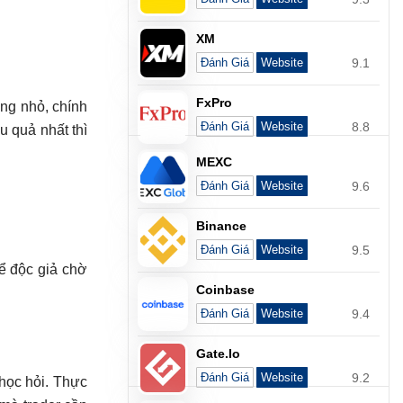
XM
9.1
Đánh Giá
Website
FxPro
ông nhỏ, chính
8.8
Đánh Giá
Website
u quả nhất thì
MEXC
9.6
Đánh Giá
Website
Binance
9.5
Đánh Giá
Website
ể độc giả chờ
Coinbase
9.4
Đánh Giá
Website
Gate.io
9.2
Đánh Giá
Website
học hỏi. Thực