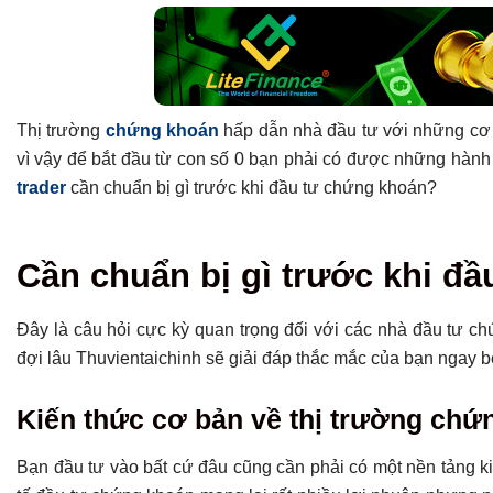
Thị trường
chứng khoán
hấp dẫn nhà đầu tư với những cơ
vì vậy để bắt đầu từ con số 0 bạn phải có được những hành tr
trader
cần chuẩn bị gì trước khi đầu tư chứng khoán?
Tổng hợp bài viết
Cần chuẩn bị gì trước khi đ
Cần chuẩn bị gì trước khi đầu tư chứng khoán?
Kiến thức cơ bản về thị trường chứng khoán
Đây là câu hỏi cực kỳ quan trọng đối với các nhà đầu tư c
Vốn đầu tư
đợi lâu Thuvientaichinh sẽ giải đáp thắc mắc của bạn ngay 
Trang thiết bị phục vụ đầu tư
Thời gian
Kiến thức cơ bản về thị trường chứ
Nguồn tiếp cận thông tin
Bạn đầu tư vào bất cứ đâu cũng cần phải có một nền tảng 
Kế hoạch và chiến lược đầu tư