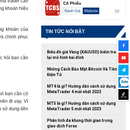
 mà trader cần
Cổ Phiếu
ng khoán hiệu
10
Đánh Giá
Website
ứng khoán của
TIN TỨC NỔI BẬT
và chinh phục
Biểu đồ giá Vàng (XAUUSD) kiểm tra
lại mô hình hai đỉnh
ợc hỏi bạn cần
Những Cách Bảo Mật Bitcoin Và Tiền
Điện Tử
MT4 là gì? Hướng dẫn cách sử dụng
MetaTrader 4 mới nhất 2023
vì bạn cần có
nên đi vay. Vì
MT5 là gì? Hướng dẫn cách sử dụng
 sử dụng tiền
MetaTrader 5 mới nhất 2023
Phân tích đa khung thời gian trong
giao dịch Forex