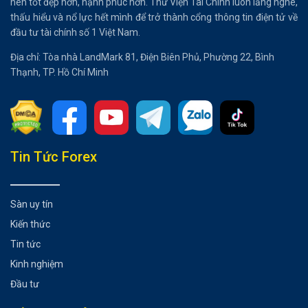
nên tốt đẹp hơn, hạnh phúc hơn. Thư Viện Tài Chính luôn lắng nghe,
thấu hiểu và nổ lực hết mình để trở thành cổng thông tin điện tử về
đầu tư tài chính số 1 Việt Nam.
Địa chỉ: Tòa nhà LandMark 81, Điện Biên Phủ, Phường 22, Bình
Thạnh, TP. Hồ Chí Minh
Tổng hợp bài viết
Tin Tức Forex
Cặp tiền tệ chéo là gì?
Cách tính tỷ giá của các cặp tiền tệ chéo
Sàn uy tín
Điều cần lưu ý khi giao dịch với cặp tiền tệ chéo trong
Kiến thức
Forex
Kết luận
Tin tức
Có thể bạn chưa biết
Kinh nghiệm
Đầu tư