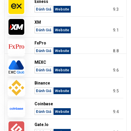
Exness
9.3
Đánh Giá
Website
XM
9.1
Đánh Giá
Website
FxPro
8.8
Đánh Giá
Website
MEXC
9.6
Đánh Giá
Website
Binance
9.5
Đánh Giá
Website
Coinbase
9.4
Đánh Giá
Website
Gate.io