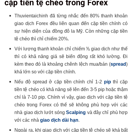
cặp tiền tệ chéo trong Forex
Thuvientaichinh đã từng nhắc đến 80% thanh khoản
giao dịch Forex đều liên quan đến cặp tiền chính có
sự hiện diện của đồng đô la Mỹ. Còn những cặp tiền
tệ chéo thì chỉ chiếm 20%.
Với lượng thanh khoản chỉ chiếm ⅕ giao dịch như thế
thì có khả năng giá sẽ biến động rất khó lường. Đi
kèm theo đó là khoảng chênh lệch mua/bán (
spread
)
khá lớn so với cặp tiền chính.
Nếu độ spread ở cặp tiền chính chỉ 1-2
pip
thì cặp
tiền tệ chéo có khả năng sẽ lên đến 3-5 pip hoặc thậm
chí là 7-10 pip. Chính vì vậy, giao dịch với cặp tiền tệ
chéo trong Forex có thể sẽ không phù hợp với các
nhà giao dịch lướt sóng
Scalping
và đây chỉ phù hợp
với các nhà
giao dịch dài hạn
.
Ngoài ra, khi giao dịch với cặp tiền tệ chéo sẽ khá bất