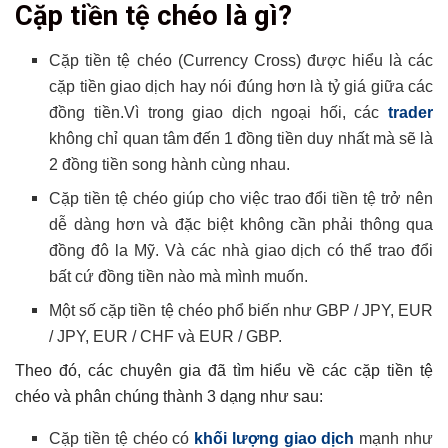
Cặp tiền tệ chéo là gì?
Cặp tiền tệ chéo là gì?
Cách tính tỷ giá của các cặp tiền tệ chéo
Cặp tiền tệ chéo (
Currency Cross)
được hiểu là các
cặp tiền giao dịch hay nói đúng hơn là tỷ giá giữa các
Điều cần lưu ý khi giao dịch với cặp tiền tệ chéo trong
Forex
đồng tiền.Vì trong giao dịch ngoại hối, các
trader
Kết luận
không chỉ quan tâm đến 1 đồng tiền duy nhất mà sẽ là
Có thể bạn chưa biết
2 đồng tiền song hành cùng nhau.
Cặp tiền tệ chéo giúp cho việc trao đổi tiền tệ trở nên
dễ dàng hơn và đặc biệt không cần phải thông qua
đồng đô la Mỹ. Và các nhà giao dịch có thể trao đổi
bất cứ đồng tiền nào mà mình muốn.
Một số cặp tiền tệ chéo phổ biến như
GBP / JPY, EUR
/ JPY, EUR / CHF và EUR / GBP.
Theo đó, các chuyên gia đã tìm hiểu về các cặp tiền tệ
chéo và phân chúng thành 3 dạng như sau:
Cặp tiền tệ chéo có
khối lượng giao dịch
mạnh như