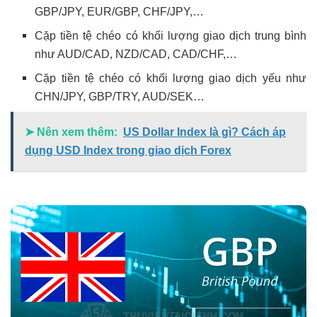
GBP/JPY, EUR/GBP, CHF/JPY,…
Cặp tiền tệ chéo có khối lượng giao dịch trung bình
như AUD/CAD, NZD/CAD, CAD/CHF,…
Cặp tiền tệ chéo có khối lượng giao dịch yếu như
CHN/JPY, GBP/TRY, AUD/SEK…
➤ Nên xem thêm:
US Dollar Index là gì? Cách áp
dụng USD Index trong giao dịch Forex