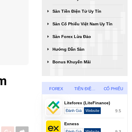
Sàn Tiền Điện Tử Uy Tín
Sàn Cổ Phiếu Việt Nam Uy Tín
Sàn Forex Lừa Đảo
Hướng Dẫn Sàn
Bonus Khuyến Mãi
ảm
FOREX
TIỀN ĐIỆN TỬ
CỔ PHIẾU
Liteforex (LiteFinance)
9.5
Đánh Giá
Website
Exness
9.3
Đánh Giá
Website