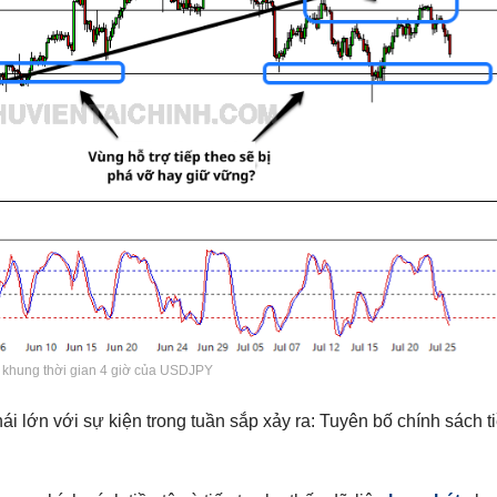
khung thời gian 4 giờ của USDJPY
hái lớn với sự kiện trong tuần sắp xảy ra: Tuyên bố chính sách t