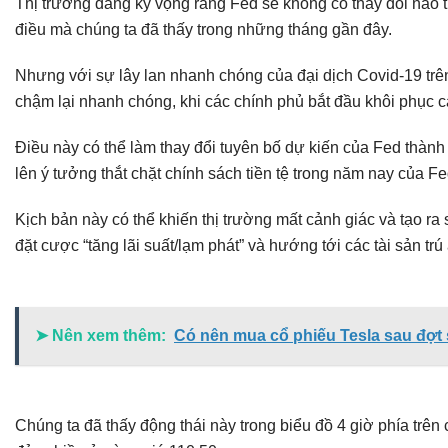
Thị trường đang kỳ vọng rằng Fed sẽ không có thay đổi nào t
điều mà chúng ta đã thấy trong những tháng gần đây.
Nhưng với sự lây lan nhanh chóng của đại dịch Covid-19 trê
chậm lại nhanh chóng, khi các chính phủ bắt đầu khôi phục cá
Điều này có thể làm thay đổi tuyên bố dự kiến ​​của Fed thành 
lên ý tưởng thắt chặt chính sách tiền tệ trong năm nay của Fe
Kịch bản này có thể khiến thị trường mất cảnh giác và tạo ra 
đặt cược “tăng lãi suất/lạm phát” và hướng tới các tài sản trú
➤ Nên xem thêm:
Có nên mua cổ phiếu Tesla sau đợt
Chúng ta đã thấy động thái này trong biểu đồ 4 giờ phía trê