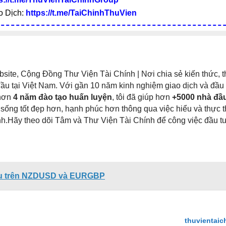
o Dịch:
https://t.me/TaiChinhThuVien
ite, Cộng Đồng Thư Viện Tài Chính | Nơi chia sẻ kiến thức, t
đầu tại Việt Nam. Với gần 10 năm kinh nghiệm giao dịch và đầu 
 hơn
4 năm đào tạo huấn luyện
, tôi đã giúp hơn
+5000 nhà đầu
sống tốt đẹp hơn, hạnh phúc hơn thông qua việc hiểu và thực t
hính.Hãy theo dõi Tâm và Thư Viện Tài Chính để công việc đầu t
iều trên NZDUSD và EURGBP
thuvientaic