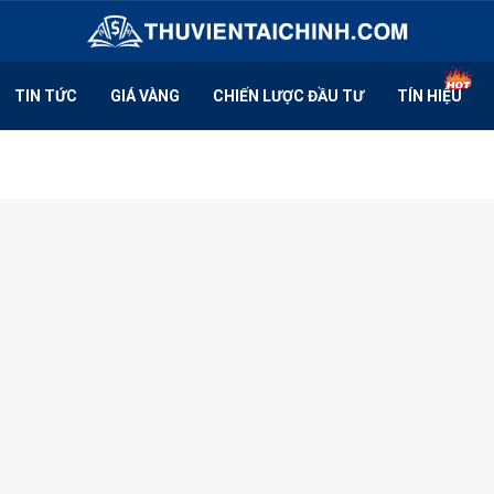
TIN TỨC
GIÁ VÀNG
CHIẾN LƯỢC ĐẦU TƯ
TÍN HIỆU