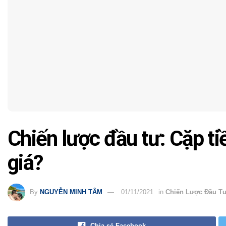
Chiến lược đầu tư: Cặp
giá?
By
NGUYỄN MINH TÂM
01/11/2021
in
Chiến Lược Đầu T
Chia sẻ Facebook