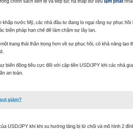
rong chính sách tiền tệ và tiếp tục hạ thấp dữ liệu
lạm phát
nha
n khắp nước Mỹ, các nhà đầu tư đang lo ngại rằng sự phục hồi 
c biện pháp hạn chế để làm chậm sự lây lan.
một trạng thái thận trọng hơn về sự phục hồi, có khả năng tạo th
d.
sự biến động tiêu cực đối với cặp tiền USD/JPY khi các nhà gi
 ẩn an toàn.
 sụt giảm?
n của USD/JPY khi khi xu hướng tăng bị từ chối và mô hình 2 đỉ