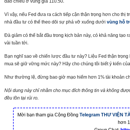
đảo chiều ở vùng giá 110.50.
Vì vậy, nếu Fed đưa ra cách tiếp cận thận trọng hơn cho thị tr
nhà đầu tư có thể theo dõi sự phá vỡ xuống dưới
vùng hỗ t
Đà giảm có thể bắt đầu trong kịch bản này, có khả năng tạo r
vài tuần tới.
Bạn nghĩ sao về chiến lược đầu tư này? Liệu Fed thận t
mua sẽ giữ vững mức này? Hãy cho chúng tôi biết ý kiến cu
Như thường lệ, đừng bao giờ mạo hiểm hơn 1% tài khoản cho 
Nội dung này chỉ nhằm cho mục đích thông tin và không được x
đều tồn tại rủi ro.
Mời bạn tham gia Cộng Đồng
Telegram
THƯ VIỆN TÀ
hơn 1
Group Chat:
http