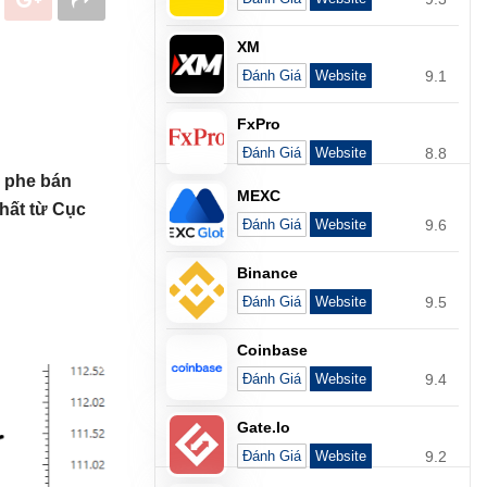
XM
9.1
Đánh Giá
Website
FxPro
8.8
Đánh Giá
Website
y phe bán
MEXC
hất từ Cục
9.6
Đánh Giá
Website
Binance
9.5
Đánh Giá
Website
Coinbase
9.4
Đánh Giá
Website
Gate.io
9.2
Đánh Giá
Website