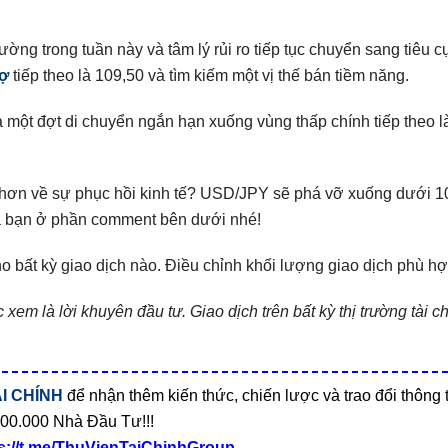
ường trong tuần này và tâm lý rủi ro tiếp tục chuyển sang tiêu cực
rợ
tiếp theo là 109,50 và tìm kiếm một vị thế bán tiềm năng.
a một đợt di chuyển ngắn hạn xuống vùng thấp chính tiếp theo la
rọng hơn về sự phục hồi kinh tế? USD/JPY sẽ phá vỡ xuống dưới 
̉a bạn ở phần comment bên dưới nhé!
bất kỳ giao dịch nào. Điều chỉnh khối lượng giao dịch phù hợ
em là lời khuyên đầu tư. Giao dịch trên bất kỳ thị trường tài c
I CHÍNH
để nhận thêm kiến thức, chiến lược và trao đổi thông 
00.000 Nhà Đầu Tư!!!
s://t.me/ThuVienTaiChinhGroup