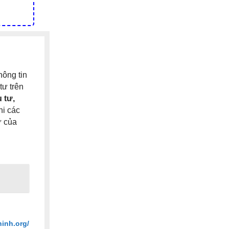
hông tin
tư trên
 tư,
hi các
ư của
hinh.org/