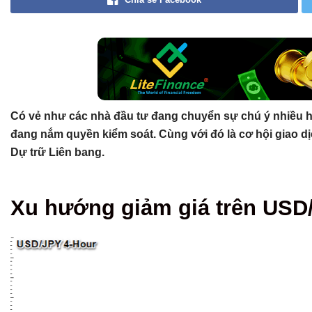
Có vẻ như các nhà đầu tư đang chuyển sự chú ý nhiều
đang nắm quyền kiểm soát. Cùng với đó là cơ hội giao dịch
Dự trữ Liên bang.
Tổng hợp bài viết
Xu hướng giảm giá trên USD
Xu hướng giảm giá trên USD/JPY?
Có thể bạn chưa biết