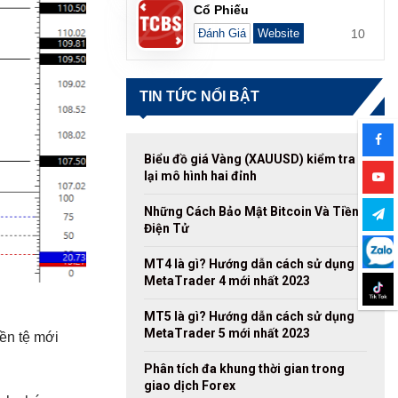
Cổ Phiếu
10
Đánh Giá
Website
TIN TỨC NỔI BẬT
Biểu đồ giá Vàng (XAUUSD) kiểm tra
lại mô hình hai đỉnh
Những Cách Bảo Mật Bitcoin Và Tiền
Điện Tử
MT4 là gì? Hướng dẫn cách sử dụng
MetaTrader 4 mới nhất 2023
MT5 là gì? Hướng dẫn cách sử dụng
MetaTrader 5 mới nhất 2023
iền tệ mới
Phân tích đa khung thời gian trong
giao dịch Forex