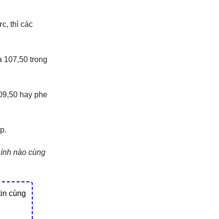
, thì các
̀ 107,50 trong
109,50 hay phe
p.
hính nào cùng
tin cùng