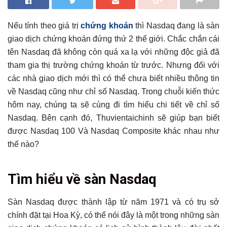
Nếu tính theo giá trị
chứng khoán
thì Nasdaq đang là sàn
giao dịch chứng khoán đứng thứ 2 thế giới. Chắc chắn cái
tên Nasdaq đã không còn quá xa lạ với những độc giả đã
tham gia thị trường chứng khoán từ trước. Nhưng đối với
các nhà giao dịch mới thì có thể chưa biết nhiều thông tin
về Nasdaq cũng như chỉ số Nasdaq. Trong chuỗi kiến thức
hôm nay, chúng ta sẽ cùng đi tìm hiểu chi tiết về chỉ số
Nasdaq. Bên cạnh đó, Thuvientaichinh sẽ giúp bạn biết
được Nasdaq 100 Và Nasdaq Composite khác nhau như
thế nào?
Tổng hợp bài viết
Tìm hiểu về sàn Nasdaq
Tìm hiểu về sàn Nasdaq
Các chỉ số Nasdaq mà nhà giao dịch cần biết
Sàn Nasdaq được thành lập từ năm 1971 và có trụ sở
chính đặt tại Hoa Kỳ, có thể nói đây là một trong những sàn
Tìm hiểu về chỉ số Nasdaq 100