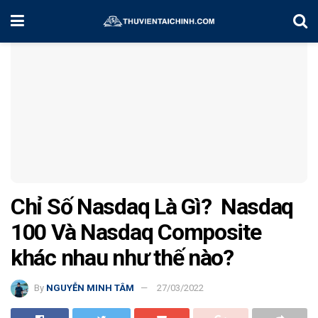
Home
Kiến Thức
Chỉ Số Nasdaq Là Gì? Nasdaq
100 Và Nasdaq Composite
khác nhau như thế nào?
By
NGUYỄN MINH TÂM
27/03/2022