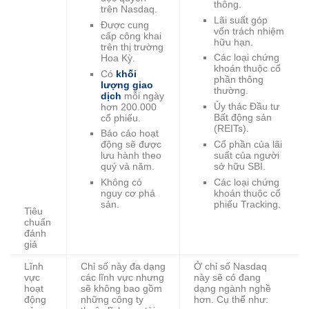
thông.
trên Nasdaq.
Lãi suất góp
Được cung
vốn trách nhiệm
cấp công khai
hữu hạn.
trên thị trường
Các loại chứng
Hoa Kỳ.
khoán thuộc cổ
Có
khối
phần thông
lượng giao
thường.
dịch
mỗi ngày
Ủy thác Đầu tư
hơn 200.000
Bất động sản
cổ phiếu.
(REITs).
Báo cáo hoạt
Cổ phần của lãi
động sẽ được
suất của người
lưu hành theo
sở hữu SBI.
quý và năm.
Các loại chứng
Không có
khoán thuộc cổ
nguy cơ phá
phiếu Tracking.
sản.
Tiêu
chuẩn
đánh
giá
Lĩnh
Chỉ số này đa dạng
Ở chỉ số Nasdaq
vực
các lĩnh vực nhưng
này sẽ có đang
hoạt
sẽ không bao gồm
dạng ngành nghề
động
những công ty
hơn. Cụ thể như: