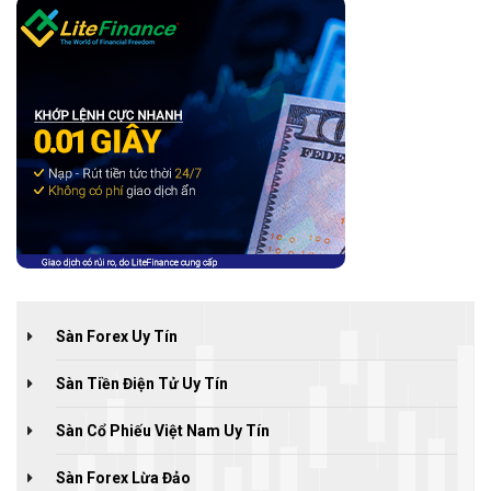
Sàn Forex Uy Tín
Sàn Tiền Điện Tử Uy Tín
Sàn Cổ Phiếu Việt Nam Uy Tín
Sàn Forex Lừa Đảo