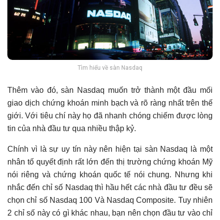
Tìm hiểu về sàn Nasdaq
Thêm vào đó, sàn Nasdaq muốn trở thành một đầu mối
giao dịch chứng khoán minh bạch và rõ ràng nhất trên thế
giới. Với tiêu chí này họ đã nhanh chóng chiếm được lòng
tin của nhà đầu tư qua nhiều thập kỷ.
Chính vì là sự uy tín này nên hiện tại sàn Nasdaq là một
nhân tố quyết định rất lớn đến thị trường chứng khoán Mỹ
nói riêng và chứng khoán quốc tế nói chung. Nhưng khi
nhắc đến chỉ số Nasdaq thì hầu hết các nhà đầu tư đều sẽ
chọn chỉ số Nasdaq 100 Và Nasdaq Composite. Tuy nhiên
2 chỉ số này có gì khác nhau, bạn nên chọn đầu tư vào chỉ