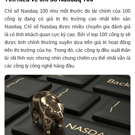
Chỉ số Nasdaq 100 như một thước đo tài chính của 100
công ty đang có giá trị thị trường cao nhất trên sàn
Nasdaq. Chỉ số Nasdaq được nhiều chuyên gia đánh giá
là có tính khách quan cực kỳ cao. Bởi vì top 100 công ty sẽ
được tinh chỉnh thường xuyên dựa trên giá trị hoạt động
trên thị trường của họ. Trong đó, các công ty đều xuất thân
từ rất lĩnh vực nhưng nhìn chung chiếm ưu thế nhất vẫn là
các công ty công nghệ hàng đầu.