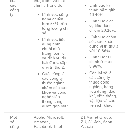
của
thuộc lĩnh vực tài
các
chính. Trong đó:
Lĩnh vực kỹ
công
thuật nắm giữ
ty
Lĩnh vực công
46.40%.
nghệ chiếm
Lĩnh vực dịch
hơn 54% trên
vụ tiêu dùng
tổng lượng chỉ
chiếm 20.16%.
số.
Lĩnh vực chăm
Lĩnh vực tiêu
sóc sức khỏe
dùng như
đứng vị trí thứ 3
chuỗi nhà
với 10.86%.
hàng, bán lẻ
Lĩnh vực tài
và dịch vụ du
chính ở mức
lịch được xếp
8.96%.
ở vị trí thứ 2.
Còn lại sẽ là
Cuối cùng là
các công ty
các công ty
thuộc công
thuộc ngành
nghiệp, hàng
chăm sóc sức
tiêu dùng, dầu
khỏe và công
khí, viễn thông,
nghệ viễn
vật liệu và các
thông cũng
tiện ích khác.
được góp mặt.
Một
Apple, Microsoft,
21 Vianet Group,
số
Amazon,
2U, 51 Job, Aaon,
công
Facebook, Intel
Acacia