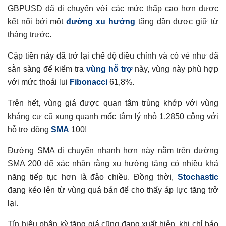
GBPUSD đã di chuyển với các mức thấp cao hơn được
kết nối bởi một
đường xu hướng
tăng dần được giữ từ
tháng trước.
Cặp tiền này đã trở lại chế độ điều chỉnh và có vẻ như đã
sẵn sàng để kiểm tra
vùng hỗ trợ
này, vùng này phù hợp
với mức thoái lui
Fibonacci
61,8%.
Trên hết, vùng giá được quan tâm trùng khớp với vùng
kháng cự cũ xung quanh mốc tâm lý nhỏ 1,2850 cộng với
hỗ trợ động
SMA
100!
Đường SMA di chuyển nhanh hơn này nằm trên đường
SMA 200 để xác nhận rằng xu hướng tăng có nhiều khả
năng tiếp tục hơn là đảo chiều. Đồng thời,
Stochastic
đang kéo lên từ vùng quá bán để cho thấy áp lực tăng trở
lại.
Tín hiệu phân kỳ tăng giá cũng đang xuất hiện, khi chỉ báo