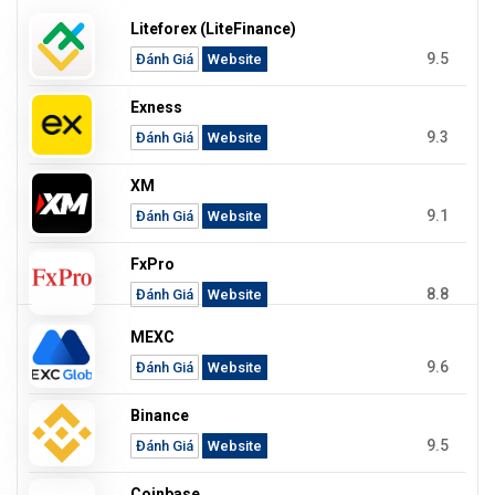
Liteforex (LiteFinance)
9.5
Đánh Giá
Website
Exness
9.3
Đánh Giá
Website
XM
9.1
Đánh Giá
Website
FxPro
8.8
Đánh Giá
Website
MEXC
9.6
Đánh Giá
Website
Binance
9.5
Đánh Giá
Website
Coinbase