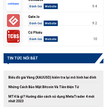
9.4
Đánh Giá
Website
Gate.io
9.2
Đánh Giá
Website
Cổ Phiếu
10
Đánh Giá
Website
TIN TỨC NỔI BẬT
Biểu đồ giá Vàng (XAUUSD) kiểm tra lại mô hình hai đỉnh
Những Cách Bảo Mật Bitcoin Và Tiền Điện Tử
MT4 là gì? Hướng dẫn cách sử dụng MetaTrader 4 mới
nhất 2023