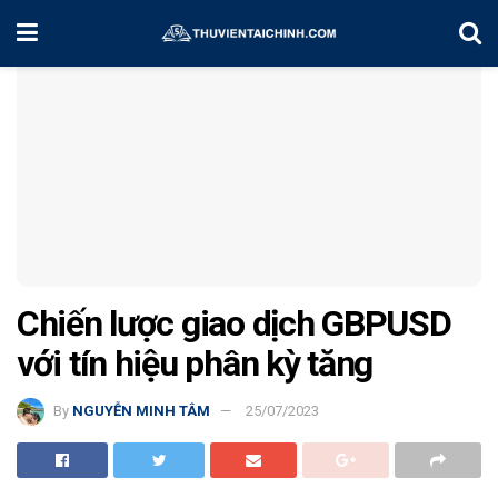
Home
Chiến Lược Đầu Tư
Chiến lược giao dịch GBPUSD
với tín hiệu phân kỳ tăng
By
NGUYỄN MINH TÂM
25/07/2023