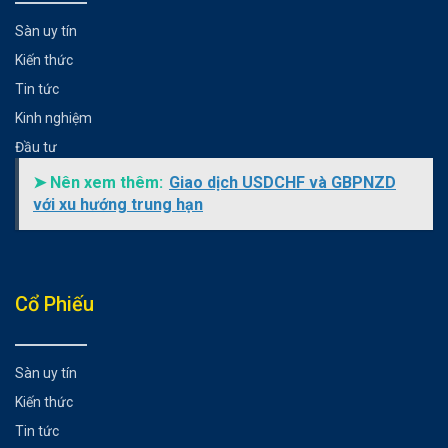
Xác suất hành động giá
Sàn uy tín
Xác suất tâm lý rủi ro:
Kiến thức
Các kịch bản tiềm năng cho đồng NZD:
Tin tức
Các kịch bản khác:
Kinh nghiệm
Có thể bạn chưa biết
Đầu tư
➤ Nên xem thêm:
Giao dịch USDCHF và GBPNZD
với xu hướng trung hạn
Cổ Phiếu
Sàn uy tín
Kiến thức
Tin tức