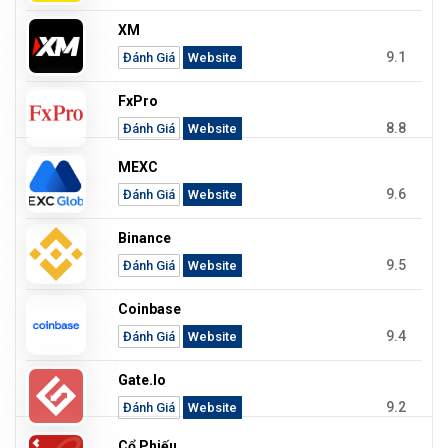
XM
9.1
Đánh Giá
Website
FxPro
8.8
Đánh Giá
Website
MEXC
9.6
Đánh Giá
Website
Binance
9.5
Đánh Giá
Website
Coinbase
9.4
Đánh Giá
Website
Gate.io
9.2
Đánh Giá
Website
Cổ Phiếu