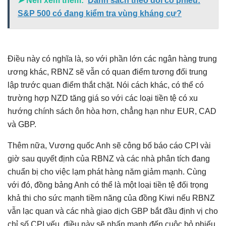
➤ Nên xem thêm:
Danh sách theo dõi cổ phiếu:
S&P 500 có đang kiểm tra vùng kháng cự?
Điều này có nghĩa là, so với phần lớn các ngân hàng trung
ương khác, RBNZ sẽ vẫn có quan điểm tương đối trung
lập trước quan điểm thắt chặt. Nói cách khác, có thể có
trường hợp NZD tăng giá so với các loại tiền tệ có xu
hướng chính sách ôn hòa hơn, chẳng hạn như EUR, CAD
và GBP.
Thêm nữa, Vương quốc Anh sẽ công bố báo cáo CPI vài
giờ sau quyết định của RBNZ và các nhà phân tích đang
chuẩn bị cho việc lạm phát hàng năm giảm mạnh. Cùng
với đó, đồng bảng Anh có thể là một loại tiền tệ đối trọng
khả thi cho sức mạnh tiềm năng của đồng Kiwi nếu RBNZ
vẫn lạc quan và các nhà giao dịch GBP bắt đầu định vị cho
chỉ số CPI yếu, điều này sẽ nhấn mạnh đến cuộc bỏ phiếu