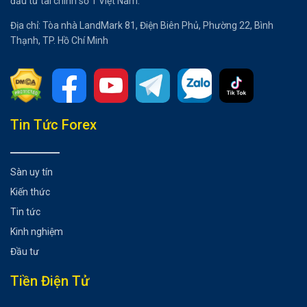
đầu tư tài chính số 1 Việt Nam.
Địa chỉ: Tòa nhà LandMark 81, Điện Biên Phủ, Phường 22, Bình
Thạnh, TP. Hồ Chí Minh
Tổng hợp bài viết
Tin Tức Forex
Sự kiện chính: Công bố chính sách tiền tệ của RBNZ
Dữ liệu liên quan của New Zealand kể từ Chính sách tiền
Sàn uy tín
tệ của RBNZ lần trước:
Kiến thức
Phe ủng hộ Chính sách tiền tệ thắt chặt/Tiềm năng
tăng giá cho NZD
Tin tức
Phe ủng hộ chính sách tiền tệ mơr rộng/Có khả năng
Kinh nghiệm
giảm giá đối với NZD
Đầu tư
Các bản phát hành trước đây và ảnh hưởng của môi
trường rủi ro đến NZD
Tiền Điện Tử
Ngày 10 tháng 4 năm 2024
Ngày 28 tháng 2 năm 2024