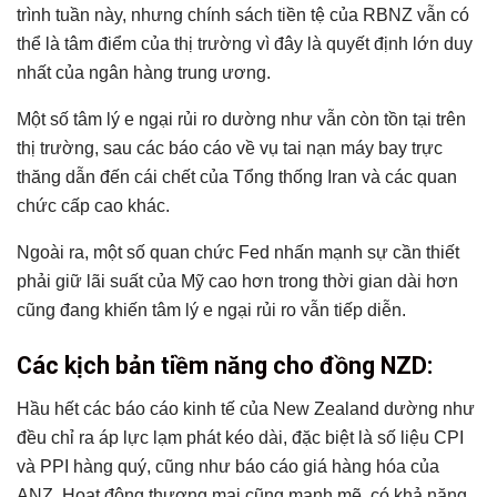
trình tuần này, nhưng chính sách tiền tệ của RBNZ vẫn có
thể là tâm điểm của thị trường vì đây là quyết định lớn duy
nhất của ngân hàng trung ương.
Một số tâm lý e ngại rủi ro dường như vẫn còn tồn tại trên
thị trường, sau các báo cáo về vụ tai nạn máy bay trực
thăng dẫn đến cái chết của Tổng thống Iran và các quan
chức cấp cao khác.
Ngoài ra, một số quan chức Fed nhấn mạnh sự cần thiết
phải giữ lãi suất của Mỹ cao hơn trong thời gian dài hơn
cũng đang khiến tâm lý e ngại rủi ro vẫn tiếp diễn.
Các kịch bản tiềm năng cho đồng NZD:
Hầu hết các báo cáo kinh tế của New Zealand dường như
đều chỉ ra áp lực lạm phát kéo dài, đặc biệt là số liệu CPI
và PPI hàng quý, cũng như báo cáo giá hàng hóa của
ANZ. Hoạt động thương mại cũng mạnh mẽ, có khả năng