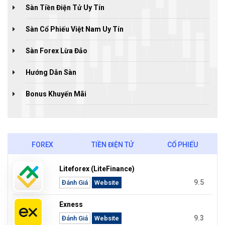
Sàn Tiền Điện Tử Uy Tín
Sàn Cổ Phiếu Việt Nam Uy Tín
Sàn Forex Lừa Đảo
Hướng Dẫn Sàn
Bonus Khuyến Mãi
FOREX
TIỀN ĐIỆN TỬ
CỔ PHIẾU
Liteforex (LiteFinance)
9.5
Đánh Giá
Website
Exness
9.3
Đánh Giá
Website