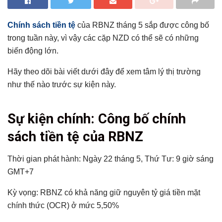
Chính sách tiền tệ
của RBNZ tháng 5 sắp được công bố
trong tuần này, vì vậy các cặp NZD có thể sẽ có những
biến động lớn.
Hãy theo dõi bài viết dưới đây để xem tâm lý thị trường
như thế nào trước sự kiện này.
Tổng hợp bài viết
Sự kiện chính: Công bố chính
Sự kiện chính: Công bố chính sách tiền tệ của RBNZ
sách tiền tệ của RBNZ
Dữ liệu liên quan của New Zealand kể từ Chính sách tiền
tệ của RBNZ lần trước:
Thời gian phát hành: Ngày 22 tháng 5, Thứ Tư: 9 giờ sáng
Phe ủng hộ Chính sách tiền tệ thắt chặt/Tiềm năng tăng
GMT+7
giá cho NZD
Phe ủng hộ chính sách tiền tệ mơr rộng/Có khả năng
Kỳ vọng: RBNZ có khả năng giữ nguyên tỷ giá tiền mặt
giảm giá đối với NZD
chính thức (OCR) ở mức 5,50%
Các bản phát hành trước đây và ảnh hưởng của môi
trường rủi ro đến NZD