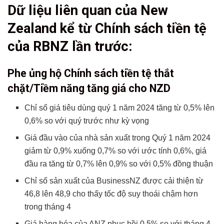
Dữ liệu liên quan của New
Ngày 10 tháng 4 năm 2024
Ngày 28 tháng 2 năm 2024
Zealand kể từ Chính sách tiền tệ
Xác suất hành động giá
của RBNZ lần trước:
Xác suất tâm lý rủi ro:
Các kịch bản tiềm năng cho đồng NZD:
Phe ủng hộ Chính sách tiền tệ thắt
Các kịch bản khác:
chặt/Tiềm năng tăng giá cho NZD
Có thể bạn chưa biết
Chỉ số giá tiêu dùng quý 1 năm 2024 tăng từ 0,5% lên
0,6% so với quý trước như kỳ vọng
Giá đầu vào của nhà sản xuất trong Quý 1 năm 2024
giảm từ 0,9% xuống 0,7% so với ước tính 0,6%, giá
đầu ra tăng từ 0,7% lên 0,9% so với 0,5% đồng thuận
Chỉ số sản xuất của BusinessNZ được cải thiện từ
46,8 lên 48,9 cho thấy tốc độ suy thoái chậm hơn
trong tháng 4
Giá hàng hóa của ANZ phục hồi 0,5% so với tháng 4