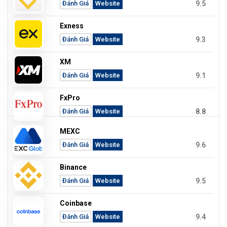
9.5
Đánh Giá
Website
Exness
9.3
Đánh Giá
Website
XM
9.1
Đánh Giá
Website
FxPro
8.8
Đánh Giá
Website
MEXC
9.6
Đánh Giá
Website
Binance
9.5
Đánh Giá
Website
Coinbase
9.4
Đánh Giá
Website