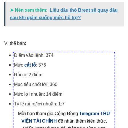
➤ Nên xem thêm:
Liệu dầu thô Brent sẽ quay đầu
sau khi giảm xuống mức hỗ trợ?
Vị thế bán:
Điểm vào lệnh: 374
Mức
cắt lỗ
: 376
Rủi ro: 2 điểm
Mục tiêu chốt lời: 360
Mức lợi nhuận: 14 điểm
Tỷ lệ rủi ro/lợi nhuận: 1:7
Mời bạn tham gia Cộng Đồng
Telegram
THƯ
VIỆN TÀI CHÍNH
để nhận thêm kiến thức,