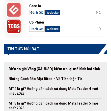
Gate.io
9.2
Đánh Giá
Website
Cổ Phiếu
10
Đánh Giá
Website
TIN TỨC NỔI BẬT
Biểu đồ giá Vàng (XAUUSD) kiểm tra lại mô hình hai đỉnh
Những Cách Bảo Mật Bitcoin Và Tiền Điện Tử
MT4 là gì? Hướng dẫn cách sử dụng MetaTrader 4 mới
nhất 2023
MT5 là gì? Hướng dẫn cách sử dụng MetaTrader 5 mới
nhất 2023