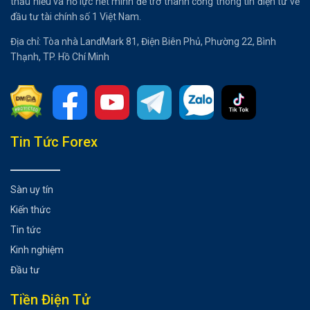
thấu hiểu và nổ lực hết mình để trở thành cổng thông tin điện tử về
đầu tư tài chính số 1 Việt Nam.
Địa chỉ: Tòa nhà LandMark 81, Điện Biên Phủ, Phường 22, Bình
Thạnh, TP. Hồ Chí Minh
Tổng hợp bài viết
Tin Tức Forex
Đôi nét về tập đoàn Novaland
Tìm hiểu cổ phiếu Novaland (NVL) là gì?
Sàn uy tín
Lịch sử giá cổ phiếu Novaland (NVL)
Kiến thức
Cập nhật giá cổ phiếu Novaland (NVL) mới nhất
Tin tức
Đánh giá cổ phiếu Novaland (NVL) trong năm 2023
Kinh nghiệm
Có thể bạn chưa biết
Đầu tư
Tiền Điện Tử