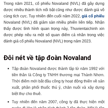
Trong năm 2021, cổ phiếu Novaland (NVL) đã gây dựng
được nhiều thành tích nổi bật cũng như được đánh giá vô
cùng tích cực. Tuy nhiên đến cuối năm 2022,
giá cổ phiếu
Novaland (NVL) đã giảm sàn nhiều phiên liên tiếp. Nhận
thấy được tình hình quan trọng này, Thuvientaichinh xin
được phép nêu ra một số quan điểm cá nhân trong việc
đánh giá cổ phiếu Novaland (NVL) trong năm 2023.
Tổng hợp bài viết
Đôi nét về tập đoàn Novaland
Đôi nét về tập đoàn Novaland
Tìm hiểu cổ phiếu Novaland (NVL) là gì?
Tập đoàn Novaland được thành lập từ năm 1992 với
tiền thân là Công ty TNHH thương mại Thành Nhơn.
Lịch sử giá cổ phiếu Novaland (NVL)
Thời điểm mới bắt đầu công ty hoạt động thiên về sản
Cập nhật giá cổ phiếu Novaland (NVL) mới nhất
xuất, phân phối thuốc thú ý, chăn nuôi và xây dựng
Đánh giá cổ phiếu Novaland (NVL) trong năm 2023
biệt thự cho thuê.
Có thể bạn chưa biết
Tuy nhiên đến năm 2007, công ty đã thực hiện một