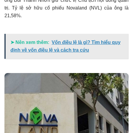
ông Bùi Thành Nhơn giữ chức vị Chủ tịch hội đồng quản
trị. Tỷ lệ sở hữu cổ phiếu Novaland (NVL) của ông là
21,58%.
➤ Nên xem thêm:
Vốn điều lệ là gì? Tìm hiểu quy
định về vốn điều lệ và cách tra cứu