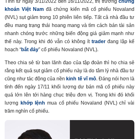
Tính từ ngày 3/11/2022 đến 16/11/2022, thị trường
chứng
khoán Việt Nam
đã chứng kiến mã cổ phiếu Novaland
(NVL) sụt giảm trong 10 phiên liên tiếp. Tất cả nhà đầu tư
đều mang trạng thái hoang mang và tìm cách bán tài sản
nhanh chóng trước những biến động giá giảm mạnh như
thế này. Trong khi đó vẫn có không ít
trader
đang lập kế
hoạch “
bắt đáy
” cổ phiếu Novaland (NVL).
Theo chia sẻ từ ban lãnh đạo của tập đoàn thì họ chia sẻ
rằng kết quả sụt giảm cổ phiếu này là do tâm lý nhà đầu tư
cũng như tác động của nền
kinh tế vĩ mô
. Đáng nói hơn là
tính đến ngày 17/11 khối lượng dư bán mã cổ phiếu này
quá lớn lên tới hàng chục triệu đơn vị. Trong khi đó khối
lượng
khớp lệnh
mua cổ phiếu Novaland (NVL) chỉ vài
trăm nghìn cổ phiếu.