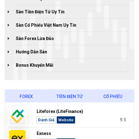
Sàn Tiền Điện Tử Uy Tín
Sàn Cổ Phiếu Việt Nam Uy Tín
Sàn Forex Lừa Đảo
Hướng Dẫn Sàn
Bonus Khuyến Mãi
FOREX
TIỀN ĐIỆN TỬ
CỔ PHIẾU
Liteforex (LiteFinance)
9.5
Đánh Giá
Website
Exness