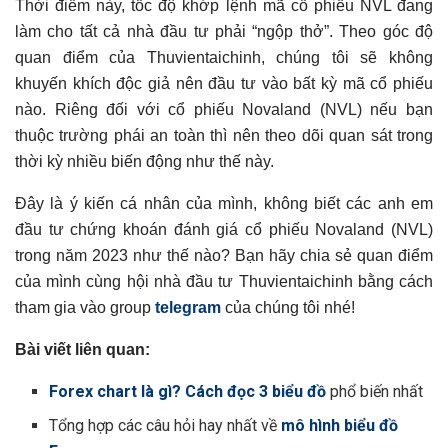
Thời điểm này, tốc độ khớp lệnh mã cổ phiếu NVL đang
làm cho tất cả nhà đầu tư phải “ngộp thở”. Theo góc độ
quan điểm của Thuvientaichinh, chúng tôi sẽ không
khuyến khích độc giả nên đầu tư vào bất kỳ mã cổ phiếu
nào. Riêng đối với cổ phiếu Novaland (NVL) nếu bạn
thuộc trường phái an toàn thì nên theo dõi quan sát trong
thời kỳ nhiều biến động như thế này.
Đây là ý kiến cá nhân của mình, không biết các anh em
đầu tư chứng khoán đánh giá cổ phiếu Novaland (NVL)
trong năm 2023 như thế nào? Bạn hãy chia sẻ quan điểm
của mình cùng hội nhà đầu tư Thuvientaichinh bằng cách
tham gia vào group
telegram
của chúng tôi nhé!
Bài viết liên quan:
Forex chart là gì? Cách đọc 3 biểu đồ
phổ biến nhất
Tổng hợp các câu hỏi hay nhất về
mô hình biểu đồ