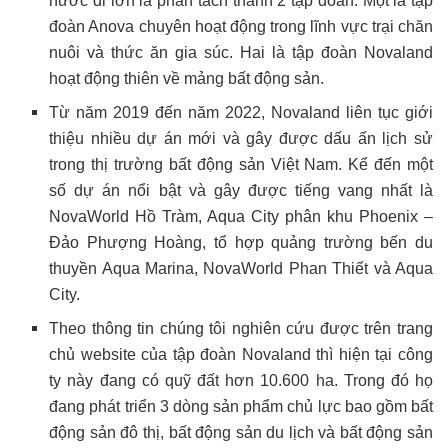
nước đi lớn là phân tách thành 2 tập đoàn. Một là tập
đoàn Anova chuyên hoạt động trong lĩnh vực trại chăn
nuôi và thức ăn gia súc. Hai là tập đoàn Novaland
hoạt động thiên về mảng bất động sản.
Từ năm 2019 đến năm 2022, Novaland liên tục giới
thiệu nhiều dự án mới và gây được dấu ấn lịch sử
trong thị trường bất động sản Việt Nam. Kể đến một
số dự án nổi bật và gây được tiếng vang nhất là
NovaWorld Hồ Tràm, Aqua City phân khu Phoenix –
Đảo Phượng Hoàng, tổ hợp quảng trường bến du
thuyền Aqua Marina, NovaWorld Phan Thiết và Aqua
City.
Theo thông tin chúng tôi nghiên cứu được trên trang
chủ website của tập đoàn Novaland thì hiện tại công
ty này đang có quỹ đất hơn 10.600 ha. Trong đó họ
đang phát triển 3 dòng sản phẩm chủ lực bao gồm bất
động sản đô thị, bất động sản du lịch và bất động sản