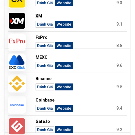
9.3
Đánh Giá
Website
XM
9.1
Đánh Giá
Website
FxPro
8.8
Đánh Giá
Website
MEXC
9.6
Đánh Giá
Website
Binance
9.5
Đánh Giá
Website
Coinbase
9.4
Đánh Giá
Website
Gate.io
9.2
Đánh Giá
Website