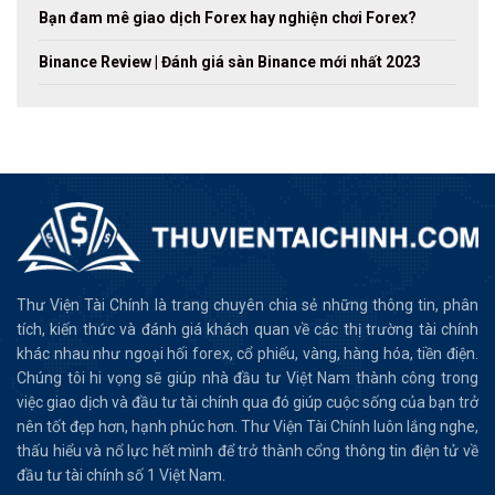
Bạn đam mê giao dịch Forex hay nghiện chơi Forex?
Binance Review | Đánh giá sàn Binance mới nhất 2023
Thư Viện Tài Chính là trang chuyên chia sẻ những thông tin, phân
tích, kiến thức và đánh giá khách quan về các thị trường tài chính
khác nhau như ngoại hối forex, cổ phiếu, vàng, hàng hóa, tiền điện.
Chúng tôi hi vọng sẽ giúp nhà đầu tư Việt Nam thành công trong
việc giao dịch và đầu tư tài chính qua đó giúp cuộc sống của bạn trở
nên tốt đẹp hơn, hạnh phúc hơn. Thư Viện Tài Chính luôn lắng nghe,
thấu hiểu và nổ lực hết mình để trở thành cổng thông tin điện tử về
đầu tư tài chính số 1 Việt Nam.