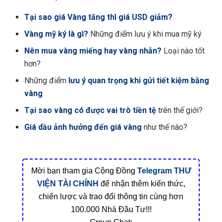
Tại sao giá Vàng tăng thì giá USD giảm?
Vàng mỹ ký là gì?
Những điểm lưu ý khi mua mỹ ký
Nên mua vàng miếng hay vàng nhẫn?
Loại nào tốt
hơn?
Những điểm
lưu ý quan trọng khi gửi tiết kiệm bằng
vàng
Tại sao vàng có được vai trò tiền tệ
trên thế giới?
Giá dầu ảnh hưởng đến giá vàng
như thế nào?
Mời bạn tham gia Cộng Đồng
Telegram
THƯ
VIỆN TÀI CHÍNH
để nhận thêm kiến thức,
chiến lược và trao đổi thông tin cùng hơn
100.000 Nhà Đầu Tư!!!