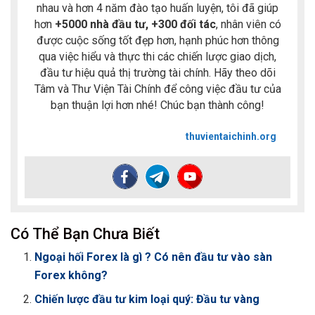
nhau và hơn 4 năm đào tạo huấn luyện, tôi đã giúp
hơn
+5000 nhà đầu tư, +300 đối tác
, nhân viên có
được cuộc sống tốt đẹp hơn, hạnh phúc hơn thông
qua việc hiểu và thực thi các chiến lược giao dịch,
đầu tư hiệu quả thị trường tài chính. Hãy theo dõi
Tâm và Thư Viện Tài Chính để công việc đầu tư của
bạn thuận lợi hơn nhé! Chúc bạn thành công!
thuvientaichinh.org
Có Thể Bạn Chưa Biết
Ngoại hối Forex là gì ? Có nên đầu tư vào sàn
Forex không?
Chiến lược đầu tư kim loại quý: Đầu tư vàng