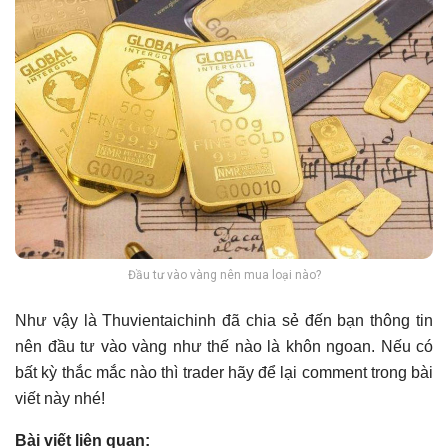
Đầu tư vào vàng nên mua loại nào?
Như vậy là Thuvientaichinh đã chia sẻ đến bạn thông tin
nên đầu tư vào vàng như thế nào là khôn ngoan. Nếu có
bất kỳ thắc mắc nào thì trader hãy để lại comment trong bài
viết này nhé!
Bài viết liên quan: