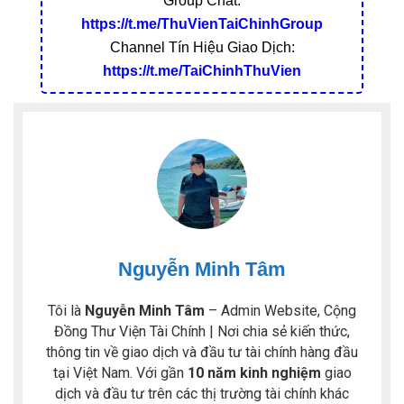
Group Chat:
https://t.me/ThuVienTaiChinhGroup
Channel Tín Hiệu Giao Dịch:
https://t.me/TaiChinhThuVien
Nguyễn Minh Tâm
Tôi là
Nguyễn Minh Tâm
– Admin Website, Cộng
Đồng Thư Viện Tài Chính | Nơi chia sẻ kiến thức,
thông tin về giao dịch và đầu tư tài chính hàng đầu
tại Việt Nam. Với gần
10 năm kinh nghiệm
giao
dịch và đầu tư trên các thị trường tài chính khác