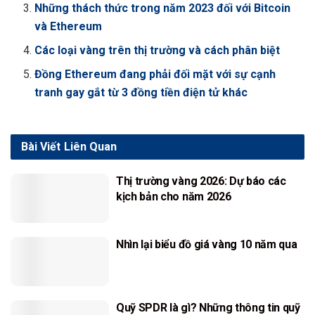
Những thách thức trong năm 2023 đối với Bitcoin
và Ethereum
Các loại vàng trên thị trường và cách phân biệt
Đồng Ethereum đang phải đối mặt với sự cạnh
tranh gay gắt từ 3 đồng tiền điện tử khác
Bài Viết
Liên Quan
Thị trường vàng 2026: Dự báo các
kịch bản cho năm 2026
Nhìn lại biểu đồ giá vàng 10 năm qua
Quỹ SPDR là gì? Những thông tin quỹ