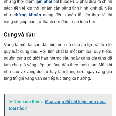
những thời điểm
lạm phát
bắt buộc FED phải đưa ra chính
sách tiền tệ kịp thời nhằm cân bằng tình hình kinh tế. Nếu
như
chứng khoán
mang đến khoản lỗ tiền thực tế thì
vàng sẽ giúp bạn trở thành nơi đầu tư an toàn hơn.
Cung và cầu
Vàng là một tài sản đặc biệt nên nó chịu áp lực rất lớn từ
quy luật cung cầu. Với tính chất là một kim loại quý hiếm,
nguồn cung có giới hạn nhưng cầu ngày càng gia tăng đã
làm cho giá vàng tiếp tục tăng dần theo thời gian. Một khi
nhu cầu về vàng dự trữ hay làm trang sức ngày càng gia
tăng thì giá vàng vẫn sẽ tiếp tục tăng xu hướng.
➤ Nên xem thêm:
Mua vàng để tiết kiệm nên mua
loại nào?