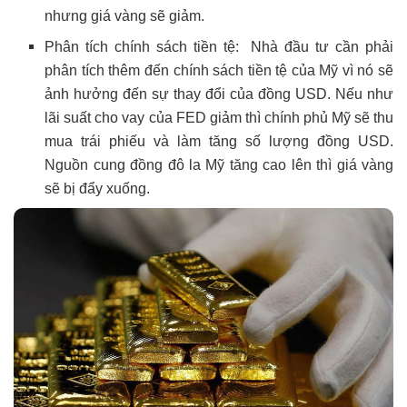
nhưng giá vàng sẽ giảm.
Phân tích chính sách tiền tệ: Nhà đầu tư cần phải
phân tích thêm đến chính sách tiền tệ của Mỹ vì nó sẽ
ảnh hưởng đến sự thay đổi của đồng USD. Nếu như
lãi suất cho vay của FED giảm thì chính phủ Mỹ sẽ thu
mua trái phiếu và làm tăng số lượng đồng USD.
Nguồn cung đồng đô la Mỹ tăng cao lên thì giá vàng
sẽ bị đẩy xuống.