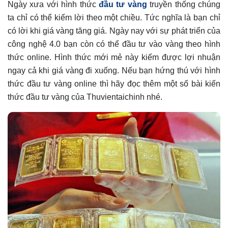
Đầu tư vào vàng nên mua loại nào?
Ngày xưa với hình thức
đầu tư vàng
truyền thống chúng
Có thể bạn chưa biết
ta chỉ có thể kiếm lời theo một chiều. Tức nghĩa là bạn chỉ
có lời khi giá vàng tăng giá. Ngày nay với sự phát triển của
công nghệ 4.0 bạn còn có thể đầu tư vào vàng theo hình
thức online. Hình thức mới mẻ này kiếm được lợi nhuận
ngay cả khi giá vàng đi xuống. Nếu bạn hứng thú với hình
thức đầu tư vàng online thì hãy đọc thêm một số bài kiến
thức đầu tư vàng của Thuvientaichinh nhé.