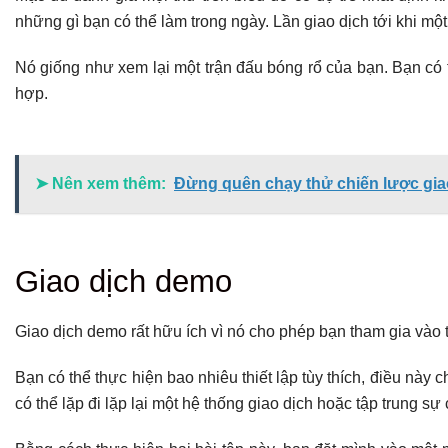
Có thể bạn chưa biết
những gì bạn có thể làm trong ngày. Lần giao dịch tới khi một 
Nó giống như xem lại một trận đấu bóng rổ của bạn. Bạn có 
hợp.
➤ Nên xem thêm:
Đừng quên chạy thử chiến lược giao
Giao dịch demo
Giao dịch demo rất hữu ích vì nó cho phép bạn tham gia vào t
Bạn có thể thực hiện bao nhiêu thiết lập tùy thích, điều này 
có thể lặp đi lặp lại một hệ thống giao dịch hoặc tập trung sự