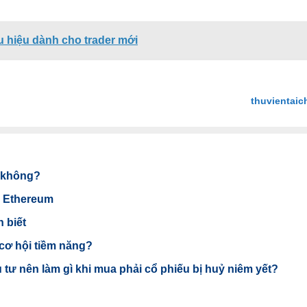
u hiệu dành cho trader mới
thuvientaic
x không?
à Ethereum
 biết
 cơ hội tiềm năng?
u tư nên làm gì khi mua phải cổ phiếu bị huỷ niêm yết?