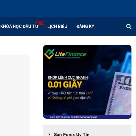
KHÓA HỌC ĐẦU TƯ
LỊCH BIỂU
ĐĂNG KÝ
Sàn Forex Uy Tín