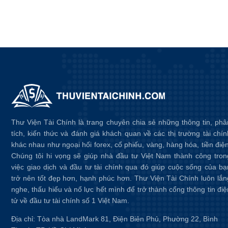
Thư Viện Tài Chính là trang chuyên chia sẻ những thông tin, phâ
tích, kiến thức và đánh giá khách quan về các thị trường tài chín
khác nhau như ngoại hối forex, cổ phiếu, vàng, hàng hóa, tiền điện
Chúng tôi hi vọng sẽ giúp nhà đầu tư Việt Nam thành công tron
việc giao dịch và đầu tư tài chính qua đó giúp cuộc sống của bạ
trở nên tốt đẹp hơn, hạnh phúc hơn. Thư Viện Tài Chính luôn lắn
nghe, thấu hiểu và nổ lực hết mình để trở thành cổng thông tin điệ
tử về đầu tư tài chính số 1 Việt Nam.
Địa chỉ: Tòa nhà LandMark 81, Điện Biên Phủ, Phường 22, Bình