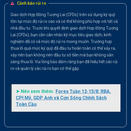
Cảnh báo rủi ro
Giao dịch Hợp Đồng Tương Lai (CFDs) trên sử dụng ký quỹ
tồn tại mức độ rủi ro cao và có thể không phù hợp với tất cả
nhà đầu tư. Trước khi quyết định giao dịch Hợp Đồng Tương
Lai (CFDs), bạn cần cân nhắc kỹ mục tiêu giao dịch, kinh
nghiệm đã có và mức độ rủi ro mong muốn. Trường hợp
thua lỗ quá mức ký quỹ đã đầu tư hoàn toàn có thể xảy ra,
vậy nên bạn không nên đầu tư số tiền mà bạn không sẵn
sàng thua lỗ. Vui lòng bảo đảm rằng bạn đã hiểu hết các rủi
ro và quản lý các rủi ro bạn có thể gặp.
➤ Nên xem thêm:
Forex Tuần 12-15/8: RBA,
CPI Mỹ, GDP Anh và Cơn Sóng Chính Sách
Toàn Cầu