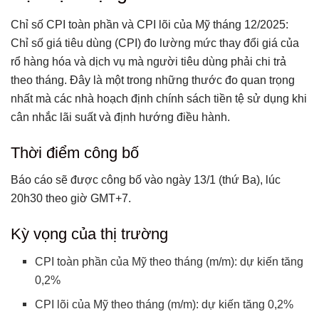
Sự kiện trọng tâm
Thời điểm công bố
Chỉ số CPI toàn phần và CPI lõi của Mỹ tháng 12/2025:
Chỉ số giá tiêu dùng (CPI) đo lường mức thay đổi giá của
Kỳ vọng của thị trường
rổ hàng hóa và dịch vụ mà người tiêu dùng phải chi trả
Các lần công bố trước và tác động tới đồng USD
theo tháng. Đây là một trong những thước đo quan trọng
Ngày 24/10/2025
nhất mà các nhà hoạch định chính sách tiền tệ sử dụng khi
Ngày 11/9/2025
cân nhắc lãi suất và định hướng điều hành.
Ngày 12/8/2025
Các dữ liệu liên quan kể từ lần công bố gần nhất
Thời điểm công bố
Xác suất biến động giá và tâm lý rủi ro:
Báo cáo sẽ được công bố vào ngày 13/1 (thứ Ba), lúc
Kịch bản cho đồng USD
20h30 theo giờ GMT+7.
Có thể bạn chưa biết
Kỳ vọng của thị trường
CPI toàn phần của Mỹ theo tháng (m/m): dự kiến tăng
0,2%
CPI lõi của Mỹ theo tháng (m/m): dự kiến tăng 0,2%