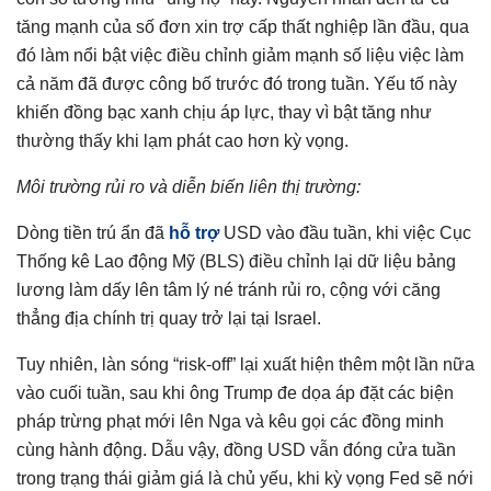
tăng mạnh của số đơn xin trợ cấp thất nghiệp lần đầu, qua
đó làm nổi bật việc điều chỉnh giảm mạnh số liệu việc làm
cả năm đã được công bố trước đó trong tuần. Yếu tố này
khiến đồng bạc xanh chịu áp lực, thay vì bật tăng như
thường thấy khi lạm phát cao hơn kỳ vọng.
Môi trường rủi ro và diễn biến liên thị trường:
Dòng tiền trú ẩn đã
hỗ trợ
USD vào đầu tuần, khi việc Cục
Thống kê Lao động Mỹ (BLS) điều chỉnh lại dữ liệu bảng
lương làm dấy lên tâm lý né tránh rủi ro, cộng với căng
thẳng địa chính trị quay trở lại tại Israel.
Tuy nhiên, làn sóng “risk-off” lại xuất hiện thêm một lần nữa
vào cuối tuần, sau khi ông Trump đe dọa áp đặt các biện
pháp trừng phạt mới lên Nga và kêu gọi các đồng minh
cùng hành động. Dẫu vậy, đồng USD vẫn đóng cửa tuần
trong trạng thái giảm giá là chủ yếu, khi kỳ vọng Fed sẽ nới