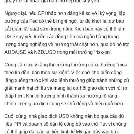
quay trở lại hoặc giá dầu thô tiếp tục suy yếu.
Ngược lại, nếu CPI thấp hơn đáng kể so với kỳ vọng, lập
trường của Fed có thể bị nghi ngờ, từ đó khơi lại dự báo
cắt giảm lãi suất sớm trong năm. Kịch bản này có thể làm
USD suy yếu trước các đồng tiền mà ngân hàng trung
ương đang nghiêng về hướng thắt chặt hơn, qua đó hỗ trợ
AUD/USD và NZD/USD trong môi trường “risk-on”.
Cũng cần lưu ý rằng thị trường thường có xu hướng “mua
theo tin đồn, bán theo sự kiện”. Việc chờ cho biến động
lắng xuống trước khi vào lệnh thường giúp tránh những cú
giật mạnh hai chiều và mang lại cơ hội giao dịch với rủi ro
thấp hơn. Khi thị trường hình thành xu hướng rõ ràng,
chiến lược giao dịch cũng sẽ chủ động và hiệu quả hơn.
Cuối cùng, nhà giao dịch USD không nên bỏ qua các dữ
liệu PPI và doanh số bán lẻ công bố vào thứ Tư, vì chúng
có thể giúp đặt các số liệu kinh tế Mỹ gần đây vào bức