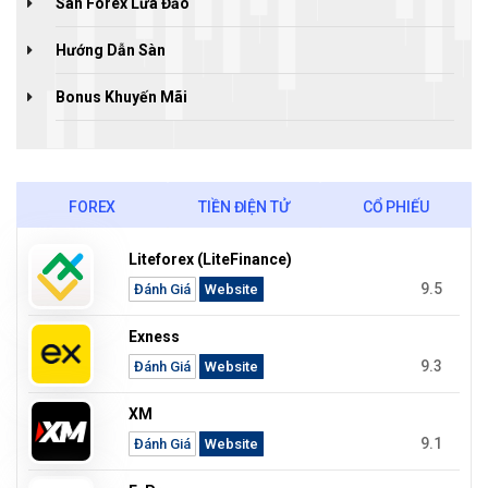
Sàn Forex Lừa Đảo
Hướng Dẫn Sàn
Bonus Khuyến Mãi
FOREX
TIỀN ĐIỆN TỬ
CỔ PHIẾU
Liteforex (LiteFinance)
9.5
Đánh Giá
Website
Exness
9.3
Đánh Giá
Website
XM
9.1
Đánh Giá
Website