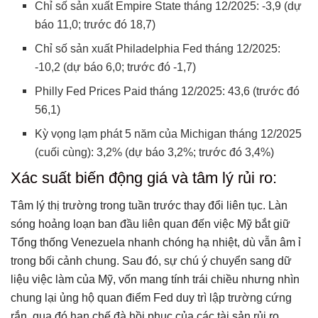
Chỉ số sản xuất Empire State tháng 12/2025: -3,9 (dự
báo 11,0; trước đó 18,7)
Chỉ số sản xuất Philadelphia Fed tháng 12/2025:
-10,2 (dự báo 6,0; trước đó -1,7)
Philly Fed Prices Paid tháng 12/2025: 43,6 (trước đó
56,1)
Kỳ vọng lạm phát 5 năm của Michigan tháng 12/2025
(cuối cùng): 3,2% (dự báo 3,2%; trước đó 3,4%)
Xác suất biến động giá và tâm lý rủi ro:
Tâm lý thị trường trong tuần trước thay đổi liên tục. Làn
sóng hoảng loạn ban đầu liên quan đến việc Mỹ bắt giữ
Tổng thống Venezuela nhanh chóng hạ nhiệt, dù vẫn âm ỉ
trong bối cảnh chung. Sau đó, sự chú ý chuyển sang dữ
liệu việc làm của Mỹ, vốn mang tính trái chiều nhưng nhìn
chung lại ủng hộ quan điểm Fed duy trì lập trường cứng
rắn, qua đó hạn chế đà hồi phục của các tài sản rủi ro.