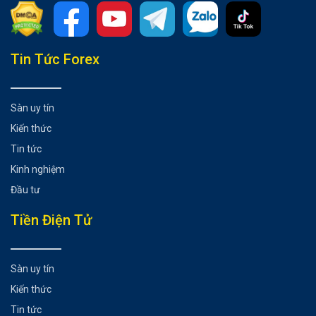
Tổng hợp bài viết
Tin Tức Forex
Sự kiện trọng tâm
Thời điểm công bố
Sàn uy tín
Kỳ vọng của thị trường
Kiến thức
Các lần công bố trước và tác động tới đồng USD
Tin tức
Ngày 24/10/2025
Kinh nghiệm
Ngày 11/9/2025
Đầu tư
Ngày 12/8/2025
Các dữ liệu liên quan kể từ lần công bố gần nhất
Tiền Điện Tử
Xác suất biến động giá và tâm lý rủi ro:
Kịch bản cho đồng USD
Sàn uy tín
Có thể bạn chưa biết
Kiến thức
Tin tức