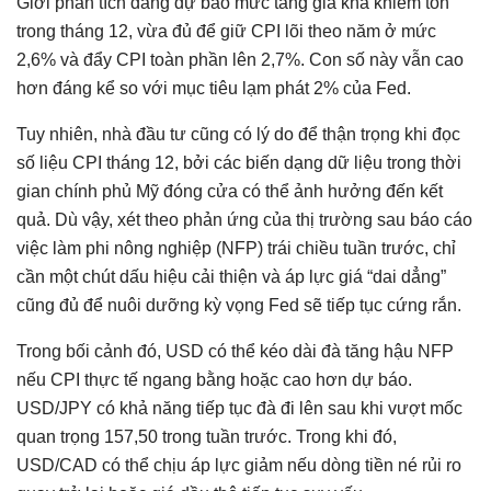
Giới phân tích đang dự báo mức tăng giá khá khiêm tốn
trong tháng 12, vừa đủ để giữ CPI lõi theo năm ở mức
2,6% và đẩy CPI toàn phần lên 2,7%. Con số này vẫn cao
hơn đáng kể so với mục tiêu lạm phát 2% của Fed.
Tuy nhiên, nhà đầu tư cũng có lý do để thận trọng khi đọc
số liệu CPI tháng 12, bởi các biến dạng dữ liệu trong thời
gian chính phủ Mỹ đóng cửa có thể ảnh hưởng đến kết
quả. Dù vậy, xét theo phản ứng của thị trường sau báo cáo
việc làm phi nông nghiệp (NFP) trái chiều tuần trước, chỉ
cần một chút dấu hiệu cải thiện và áp lực giá “dai dẳng”
cũng đủ để nuôi dưỡng kỳ vọng Fed sẽ tiếp tục cứng rắn.
Trong bối cảnh đó, USD có thể kéo dài đà tăng hậu NFP
nếu CPI thực tế ngang bằng hoặc cao hơn dự báo.
USD/JPY có khả năng tiếp tục đà đi lên sau khi vượt mốc
quan trọng 157,50 trong tuần trước. Trong khi đó,
USD/CAD có thể chịu áp lực giảm nếu dòng tiền né rủi ro