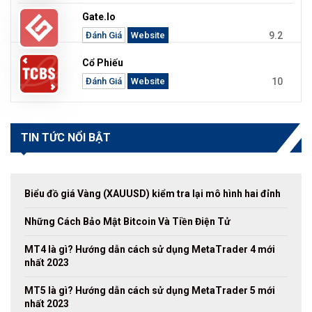
Gate.io
9.2
Đánh Giá
Website
Cổ Phiếu
10
Đánh Giá
Website
TIN TỨC NỔI BẬT
Biểu đồ giá Vàng (XAUUSD) kiểm tra lại mô hình hai đỉnh
Những Cách Bảo Mật Bitcoin Và Tiền Điện Tử
MT4 là gì? Hướng dẫn cách sử dụng MetaTrader 4 mới
nhất 2023
MT5 là gì? Hướng dẫn cách sử dụng MetaTrader 5 mới
nhất 2023