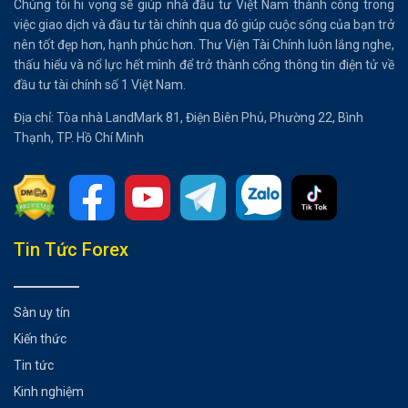
Chúng tôi hi vọng sẽ giúp nhà đầu tư Việt Nam thành công trong
việc giao dịch và đầu tư tài chính qua đó giúp cuộc sống của bạn trở
nên tốt đẹp hơn, hạnh phúc hơn. Thư Viện Tài Chính luôn lắng nghe,
thấu hiểu và nổ lực hết mình để trở thành cổng thông tin điện tử về
đầu tư tài chính số 1 Việt Nam.
Địa chỉ: Tòa nhà LandMark 81, Điện Biên Phủ, Phường 22, Bình
Thạnh, TP. Hồ Chí Minh
Tổng hợp bài viết
Tin Tức Forex
Báo cáo lạm phát toàn cầu
GDP sơ bộ của Hoa Kỳ
Sàn uy tín
Các báo cáo liên quan đến người tiêu dùng
Kiến thức
Có thể bạn chưa biết
Tin tức
Kinh nghiệm