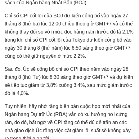
sách của Ngân hàng Nhật Bản (BOJ).
Chỉ số CPI cốt lõi của BOJ dự kiến ​​công bố vào ngày 27
tháng 8 (thứ ba) lúc 12:00 chiều theo giờ GMT+7 và có thể
không thay đổi so với mức đọc hàng năm trước đó là 2,1%
trong khi chỉ số CPI cốt lõi của Tokyo dự kiến ​​công bố vào
ngày 30 tháng 8 (thứ năm) lúc 6:50 sáng theo giờ GMT+7
cũng có thể giữ nguyên ở mức 2,2%.
Sau đó, Úc sẽ công bố chỉ số CPI theo năm vào ngày 28
tháng 8 (thứ Tư) lúc 8:30 sáng theo giờ GMT+7 và dự kiến ​​
sẽ tiếp tục giảm từ 3,8% xuống 3,4%, sau mức giảm trước
đó là 4,0%.
Tuy nhiên, hãy nhớ rằng biên bản cuộc họp mới nhất của
Ngân hàng Dự trữ Úc (RBA) vẫn có xu hướng hơi cứng
rắn, do đó, bất ngờ về CPI tăng có thể đủ để trấn an các
nhà giao dịch Úc rằng việc cắt giảm lãi suất sẽ không xảy
ra trong thời gian tới.