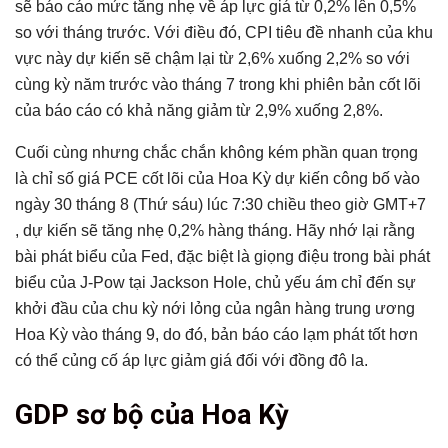
sẽ báo cáo mức tăng nhẹ về áp lực giá từ 0,2% lên 0,5%
so với tháng trước. Với điều đó, CPI tiêu đề nhanh của khu
vực này dự kiến ​​sẽ chậm lại từ 2,6% xuống 2,2% so với
cùng kỳ năm trước vào tháng 7 trong khi phiên bản cốt lõi
của báo cáo có khả năng giảm từ 2,9% xuống 2,8%.
Cuối cùng nhưng chắc chắn không kém phần quan trọng
là chỉ số giá PCE cốt lõi của Hoa Kỳ dự kiến ​​công bố vào
ngày 30 tháng 8 (Thứ sáu) lúc 7:30 chiều theo giờ GMT+7
, dự kiến ​​sẽ tăng nhẹ 0,2% hàng tháng. Hãy nhớ lại rằng
bài phát biểu của Fed, đặc biệt là giọng điệu trong bài phát
biểu của J-Pow tại Jackson Hole, chủ yếu ám chỉ đến sự
khởi đầu của chu kỳ nới lỏng của ngân hàng trung ương
Hoa Kỳ vào tháng 9, do đó, bản báo cáo lạm phát tốt hơn
có thể củng cố áp lực giảm giá đối với đồng đô la.
GDP sơ bộ của Hoa Kỳ