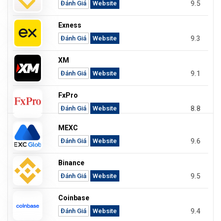
9.5
Đánh Giá
Website
Exness
9.3
Đánh Giá
Website
XM
9.1
Đánh Giá
Website
FxPro
8.8
Đánh Giá
Website
MEXC
9.6
Đánh Giá
Website
Binance
9.5
Đánh Giá
Website
Coinbase
9.4
Đánh Giá
Website