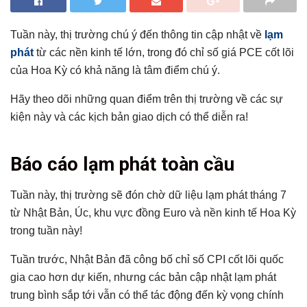
Tuần này, thị trường chú ý đến thông tin cập nhật về
lạm
phát
từ các nền kinh tế lớn, trong đó chỉ số giá PCE cốt lõi
của Hoa Kỳ có khả năng là tâm điểm chú ý.
Hãy theo dõi những quan điểm trên thị trường về các sự
kiện này và các kịch bản giao dịch có thể diễn ra!
Tổng hợp bài viết
Báo cáo lạm phát toàn cầu
Báo cáo lạm phát toàn cầu
GDP sơ bộ của Hoa Kỳ
Tuần này, thị trường sẽ đón chờ dữ liệu lạm phát tháng 7
từ Nhật Bản, Úc, khu vực đồng Euro và nền kinh tế Hoa Kỳ
Các báo cáo liên quan đến người tiêu dùng
trong tuần này!
Có thể bạn chưa biết
Tuần trước, Nhật Bản đã công bố chỉ số CPI cốt lõi quốc
gia cao hơn dự kiến, nhưng các bản cập nhật lạm phát
trung bình sắp tới vẫn có thể tác động đến kỳ vọng chính