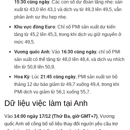
15:30 cùng ngày
. Các con số dự đoán tăng nhẹ: sản
Có thể bạn chưa biết
xuất từ 43,0 lên 43,1 và dịch vụ từ 49,3 lên 49,5, vẫn
phản ánh sự thu hẹp nhẹ.
Khu vực đồng Euro:
Chỉ số PMI sản xuất dự kiến
tăng từ 45,2 lên 45,3, trong khi dịch vụ giữ nguyên ở
mức 49,5.
Vương quốc Anh:
16:30 cùng ngày
Vào
, chỉ số PMI
sản xuất có thể tăng từ 48,0 lên 48,4, và dịch vụ nhích
lên từ 50,8 lên 50,9.
Hoa Kỳ:
21:45 cùng ngày
Lúc
, PMI sản xuất sơ bộ
tháng 12 dự báo giảm từ 49,7 xuống 49,4, trong khi
PMI dịch vụ giảm từ 56,1 xuống 55,7.
Dữ liệu việc làm tại Anh
Vào
14:00 ngày 17/12 (Thứ Ba, giờ GMT+7)
, Vương
quốc Anh sẽ công bố số liệu thay đổi người yêu cầu trợ