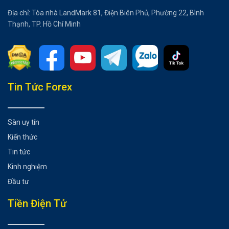
Địa chỉ: Tòa nhà LandMark 81, Điện Biên Phủ, Phường 22, Bình
Thạnh, TP. Hồ Chí Minh
Tổng hợp bài viết
Tin Tức Forex
PMI Flash toàn cầu
Dữ liệu việc làm tại Anh
Sàn uy tín
Chỉ số CPI của Canada
Kiến thức
Báo cáo CPI của Anh
Tin tức
Tuyên bố của FOMC
Kinh nghiệm
GDP của New Zealand
Đầu tư
Quyết định chính sách của BOJ
Quyết định lãi suất của BOE
Tiền Điện Tử
Chỉ số giá PCE cốt lõi của Hoa Kỳ
Có thể bạn chưa biết