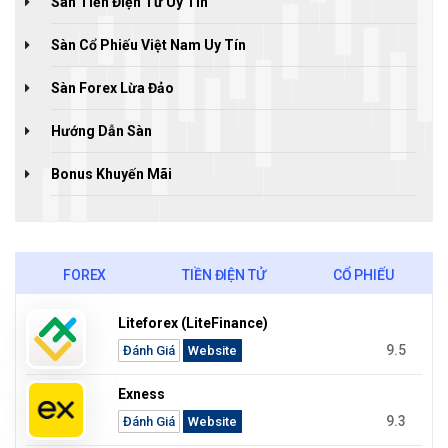
Sàn Tiền Điện Tử Uy Tín
Sàn Cổ Phiếu Việt Nam Uy Tín
Sàn Forex Lừa Đảo
Hướng Dẫn Sàn
Bonus Khuyến Mãi
FOREX
TIỀN ĐIỆN TỬ
CỔ PHIẾU
Liteforex (LiteFinance)
9.5
Đánh Giá
Website
Exness
9.3
Đánh Giá
Website