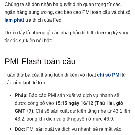
Chúng ta sẽ đón nhận ba quyết định quan trọng từ các
ngân hàng trung ương, các báo cáo PMI toàn cầu và chỉ số
lạm phát
ưa thích của Fed.
Dưới đây là những gì các nhà phân tích thị trường kỳ vọng
từ các sự kiện nổi bật:
Tổng hợp bài viết
PMI Flash toàn cầu
PMI Flash toàn cầu
Dữ liệu việc làm tại Anh
Tuần thứ ba của tháng luôn đi kèm với loạt
chỉ số PMI
từ
các nền kinh tế lớn.
Chỉ số CPI của Canada
Báo cáo CPI của Anh
Pháp:
Báo cáo PMI sản xuất và dịch vụ nhanh sẽ
Tuyên bố của FOMC
15:15 ngày 16/12 (Thứ Hai, giờ
được công bố vào
GDP của New Zealand
GMT+7)
. Chỉ số sản xuất dự kiến tăng nhẹ từ 43,1 lên
Quyết định chính sách của BOJ
43,2, trong khi dịch vụ giữ nguyên ở mức 46,9.
Quyết định lãi suất của BOE
Đức:
PMI sản xuất và dịch vụ nhanh sẽ ra mắt vào
Chỉ số giá PCE cốt lõi của Hoa Kỳ