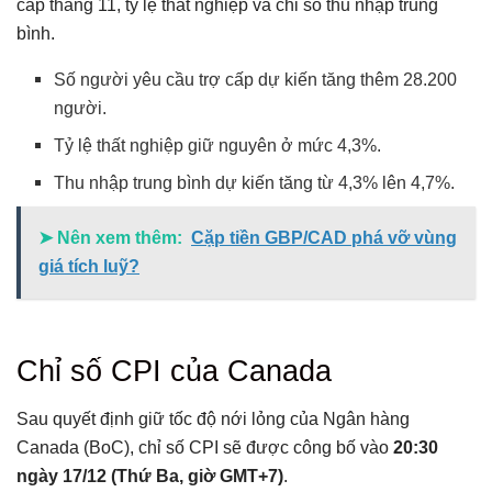
cấp tháng 11, tỷ lệ thất nghiệp và chỉ số thu nhập trung
bình.
Số người yêu cầu trợ cấp dự kiến tăng thêm 28.200
người.
Tỷ lệ thất nghiệp giữ nguyên ở mức 4,3%.
Thu nhập trung bình dự kiến tăng từ 4,3% lên 4,7%.
➤ Nên xem thêm:
Cặp tiền GBP/CAD phá vỡ vùng
giá tích luỹ?
Chỉ số CPI của Canada
Sau quyết định giữ tốc độ nới lỏng của Ngân hàng
Canada (BoC), chỉ số CPI sẽ được công bố vào
20:30
ngày 17/12 (Thứ Ba, giờ GMT+7)
.