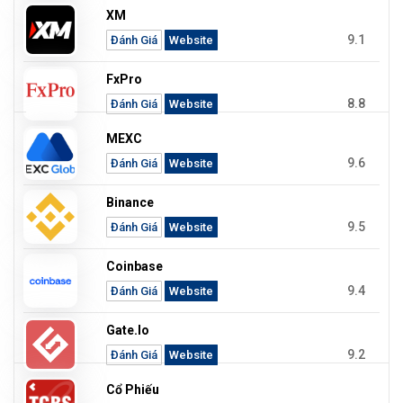
XM
9.1
Đánh Giá
Website
FxPro
8.8
Đánh Giá
Website
MEXC
9.6
Đánh Giá
Website
Binance
9.5
Đánh Giá
Website
Coinbase
9.4
Đánh Giá
Website
Gate.io
9.2
Đánh Giá
Website
Cổ Phiếu