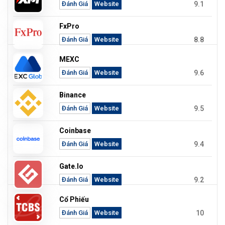
9.1
Đánh Giá
Website
FxPro
8.8
Đánh Giá
Website
MEXC
9.6
Đánh Giá
Website
Binance
9.5
Đánh Giá
Website
Coinbase
9.4
Đánh Giá
Website
Gate.io
9.2
Đánh Giá
Website
Cổ Phiếu
10
Đánh Giá
Website