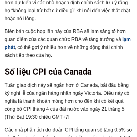
Có thể bạn chưa biết
hơn dự kiến ​​vì các nhà hoạch định chính sách lưu ý rằng
họ “không loại trừ bất cứ điều gì” khi nói đến việc thắt chặt
hoặc nới lỏng.
Biên bản cuộc họp lần này của RBA sẽ làm sáng tỏ hơn
quan điểm của các quan chức RBA về tăng trưởng và
lạm
phát
, có thể gợi ý nhiều hơn về những động thái chính
sách tiếp theo của họ.
Số liệu CPI của Canada
Tuần giao dịch này sẽ ngắn hơn ở Canada, bắt đầu bằng
kỳ nghỉ lễ của ngân hàng nhân ngày Victoria. Điều này có
nghĩa là thanh khoản mỏng hơn cho đến khi có kết quả
công bố CPI tháng 4 của đất nước vào ngày 21 tháng 5
(Thứ Ba) 19:30 chiều GMT+7!
Các nhà phân tích dự đoán CPI tổng quan sẽ tăng 0,5% so