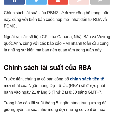
Chính sách lãi suất của RBNZ sẽ được công bố trong tuần
này, cùng với biên bản cuộc họp mới nhất đến từ RBA và
FOMC.
Ngoài ra, các số liệu CPI của Canada, Nhật Bản và Vương
quốc Anh, cùng với các báo cáo PMI nhanh toàn cầu cũng
là những sự kiện mà bạn nên quan tâm trong tuần này!
Tổng hợp bài viết
Chính sách lãi suất của RBA
Chính sách lãi suất của RBA
Số liệu CPI của Canada
Trước tiên, chúng ta có bản công bố
chính sách tiền tệ
mới nhất của Ngân hàng Dự trữ Úc (RBA) sẽ được phát
Chính sách tiền tệ của RBNZ
hành vào ngày 21 tháng 5 (Thứ Ba) 8:30 sáng GMT+7.
Báo cáo lạm phát ở Anh
Biên bản cuộc họp FOMC
Trong báo cáo lãi suất tháng 5, ngân hàng trung ương đã
Chỉ số PMI toàn cầu
giữ nguyên lãi suất như mong đợi nhưng có vẻ ít ôn hòa