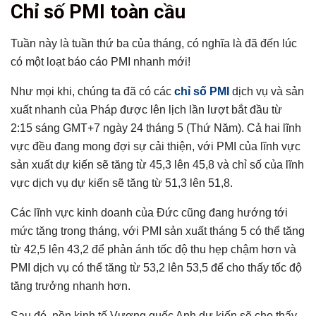
Chỉ số PMI toàn cầu
Tuần này là tuần thứ ba của tháng, có nghĩa là đã đến lúc
có một loạt báo cáo PMI nhanh mới!
Như mọi khi, chúng ta đã có các
chỉ số PMI
dịch vụ và sản
xuất nhanh của Pháp được lên lịch lần lượt bắt đầu từ
2:15 sáng GMT+7 ngày 24 tháng 5 (Thứ Năm). Cả hai lĩnh
vực đều đang mong đợi sự cải thiện, với PMI của lĩnh vực
sản xuất dự kiến ​​​​sẽ tăng từ 45,3 lên 45,8 và chỉ số của lĩnh
vực dịch vụ dự kiến ​​sẽ tăng từ 51,3 lên 51,8.
Các lĩnh vực kinh doanh của Đức cũng đang hướng tới
mức tăng trong tháng, với PMI sản xuất tháng 5 có thể tăng
từ 42,5 lên 43,2 để phản ánh tốc độ thu hẹp chậm hơn và
PMI dịch vụ có thể tăng từ 53,2 lên 53,5 để cho thấy tốc độ
tăng trưởng nhanh hơn.
Sau đó, nền kinh tế Vương quốc Anh dự kiến ​​​​sẽ cho thấy