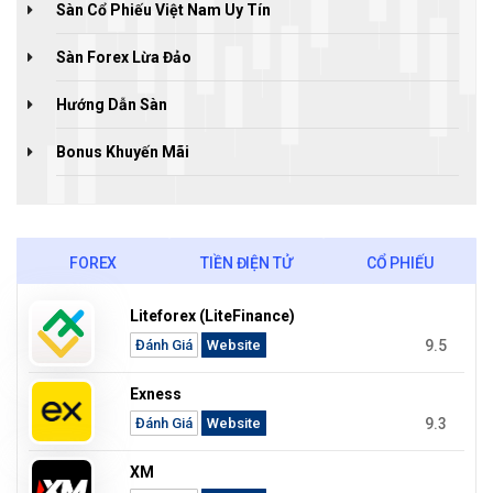
Sàn Cổ Phiếu Việt Nam Uy Tín
Sàn Forex Lừa Đảo
Hướng Dẫn Sàn
Bonus Khuyến Mãi
FOREX
TIỀN ĐIỆN TỬ
CỔ PHIẾU
Liteforex (LiteFinance)
9.5
Đánh Giá
Website
Exness
9.3
Đánh Giá
Website
XM