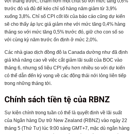
với tháng trước, chậm hơn một chút so với mức tăng 0,6%
trước đó và đủ để kéo chỉ số hàng năm giảm từ 3,9%
xuống 3,8%. Chỉ số CPI cốt lõi của báo cáo cũng dự kiến ​​​​
sẽ cho thấy áp lực giá giảm nhẹ với mức tăng 0,4% hàng
tháng so với mức tăng 0,5% trước đó, giữ cho con số so
với cùng kỳ năm trước ổn định ở mức 2,0%.
Các nhà giao dịch đồng đô la Canada dường như đã định
giá khả năng cao về việc cắt giảm lãi suất của BOC vào
tháng 6, nhưng số liệu CPI yếu hơn nhiều so với dự kiến ​​
có thể dẫn đến kỳ vọng về các động thái nới lỏng liên tiếp
trong những tháng tới.
Chính sách tiền tệ của RBNZ
Sự kiện chính trong tuần có thể là quyết định về lãi suất
của Ngân hàng Dự trữ New Zealand (RBNZ) vào ngày 22
tháng 5 (Thứ Tư) lúc 9:00 sáng GMT+7, mặc dù ngân hàng