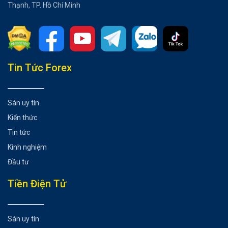
Thạnh, TP. Hồ Chí Minh
Tổng hợp bài viết
Tin Tức Forex
Chính sách lãi suất của RBA
Số liệu CPI của Canada
Sàn uy tín
Chính sách tiền tệ của RBNZ
Kiến thức
Báo cáo lạm phát ở Anh
Tin tức
Biên bản cuộc họp FOMC
Kinh nghiệm
Chỉ số PMI toàn cầu
Đầu tư
Có thể bạn chưa biết
Tiền Điện Tử
Sàn uy tín