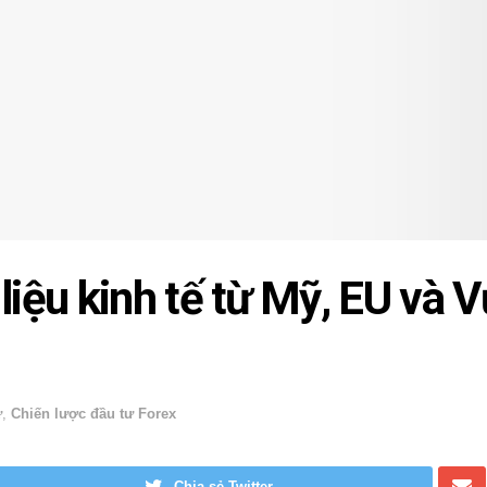
liệu kinh tế từ Mỹ, EU và 
ư
,
Chiến lược đầu tư Forex
Chia sẻ Twitter