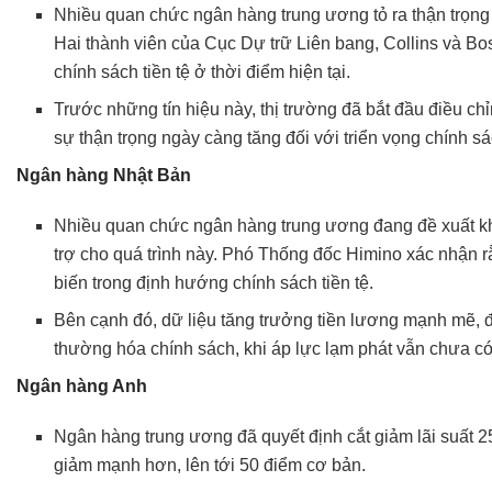
4. Xu hướng tìm kiếm tài sản trú ẩn an toàn
Nhiều quan chức ngân hàng trung ương tỏ ra thận trọng v
5. Động lực tăng trưởng kinh tế toàn cầu
Hai thành viên của Cục Dự trữ Liên bang, Collins và Bos
chính sách tiền tệ ở thời điểm hiện tại.
Forex tuần 10 – 14/2
Dữ liệu kinh tế quan trọng
Trước những tín hiệu này, thị trường đã bắt đầu điều chỉn
Hoa Kỳ
sự thận trọng ngày càng tăng đối với triển vọng chính s
Khu vực đồng Euro
Ngân hàng Nhật Bản
Vương quốc Anh
Nhiều quan chức ngân hàng trung ương đang đề xuất khả 
Châu Á – Thái Bình Dương
trợ cho quá trình này. Phó Thống đốc Himino xác nhận rằ
Sự kiện Ngân hàng Trung ương
biến trong định hướng chính sách tiền tệ.
Sự kiện chính trị
Kịch bản thị trường
Bên cạnh đó, dữ liệu tăng trưởng tiền lương mạnh mẽ, đ
thường hóa chính sách, khi áp lực lạm phát vẫn chưa c
Kịch bản cơ bản (Xác suất 60%)
Kịch bản rủi ro (Xác suất 30%)
Ngân hàng Anh
Kịch bản tích cực (Xác suất 10%)
Ngân hàng trung ương đã quyết định cắt giảm lãi suất 2
Có thể bạn chưa biết
giảm mạnh hơn, lên tới 50 điểm cơ bản.