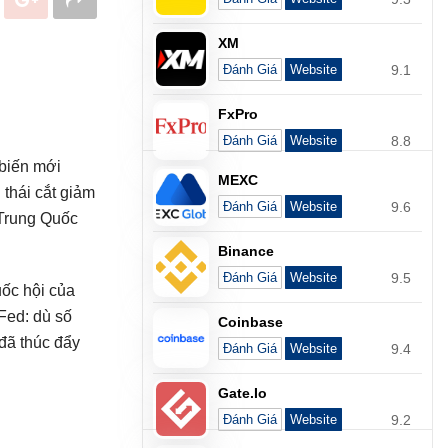
XM
9.1
Đánh Giá
Website
FxPro
8.8
Đánh Giá
Website
 biến mới
MEXC
 thái cắt giảm
9.6
Đánh Giá
Website
 Trung Quốc
Binance
9.5
Đánh Giá
Website
uốc hội của
Fed: dù số
Coinbase
đã thúc đẩy
9.4
Đánh Giá
Website
Gate.io
9.2
Đánh Giá
Website