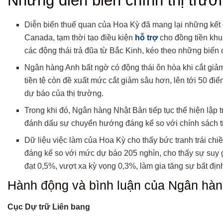
Những diễn biến chính thị trườ
Những diễn biến chính thị trường Forex tuần trước
Hành động và bình luận của Ngân hàng Trung ương
Diễn biến thuế quan của Hoa Kỳ đã mang lại những kết qu
Các bản phát hành kinh tế đáng chú ý
Canada, tạm thời tạo điều kiện
hỗ trợ
cho đồng tiền khu
Bảng xếp hạng FX cơ bản
các động thái trả đũa từ Bắc Kinh, kéo theo những biến 
1. Yên Nhật (JPY) – 8.9/10
Ngân hàng Anh bất ngờ có động thái ôn hòa khi cắt giảm
2. Đô la Mỹ (USD) – 8.2/10
tiền tệ còn đề xuất mức cắt giảm sâu hơn, lên tới 50 đi
3. Đô la Canada (CAD) – 7.5/10
dự báo của thị trường.
4. Euro (EUR) – 6.8/10
Trong khi đó, Ngân hàng Nhật Bản tiếp tục thể hiện lập 
5. Franc Thụy Sĩ (CHF) – 6.5/10
đánh dấu sự chuyển hướng đáng kể so với chính sách tiề
6. Bảng Anh (GBP) – 6.2/10
Dữ liệu việc làm của Hoa Kỳ cho thấy bức tranh trái chi
7. Đô la Úc (AUD) – 6.0/10
đáng kể so với mức dự báo 205 nghìn, cho thấy sự suy g
8. Đô la New Zealand (NZD) – 5.8/10
đạt 0,5%, vượt xa kỳ vọng 0,3%, làm gia tăng sự bất địn
Chủ đề chính cần chú ý
Hành động và bình luận của Ngân hà
1. Sự khác biệt trong chính sách tiền tệ
2. Chính sách thương mại và tác động đến tiền tệ
Cục Dự trữ Liên bang
3. Biến động lạm phát