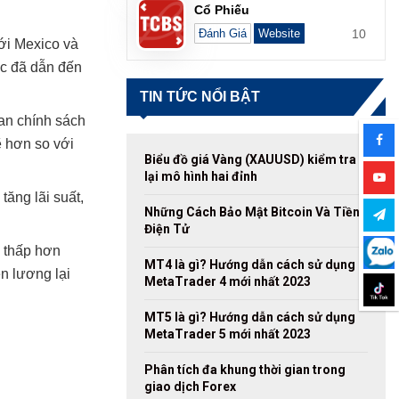
Cổ Phiếu
10
Đánh Giá
Website
với Mexico và
ốc đã dẫn đến
TIN TỨC NỔI BẬT
ban chính sách
ẽ hơn so với
Biểu đồ giá Vàng (XAUUSD) kiểm tra
lại mô hình hai đỉnh
tăng lãi suất,
Những Cách Bảo Mật Bitcoin Và Tiền
Điện Tử
, thấp hơn
MT4 là gì? Hướng dẫn cách sử dụng
n lương lại
MetaTrader 4 mới nhất 2023
MT5 là gì? Hướng dẫn cách sử dụng
MetaTrader 5 mới nhất 2023
Phân tích đa khung thời gian trong
giao dịch Forex