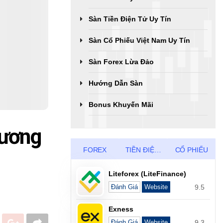
Sàn Tiền Điện Tử Uy Tín
Sàn Cổ Phiếu Việt Nam Uy Tín
Sàn Forex Lừa Đảo
Hướng Dẫn Sàn
Bonus Khuyến Mãi
Vương
FOREX
TIỀN ĐIỆN TỬ
CỔ PHIẾU
Liteforex (LiteFinance)
9.5
Đánh Giá
Website
Exness
9.3
Đánh Giá
Website