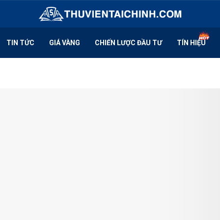
TIN TỨC
GIÁ VÀNG
CHIẾN LƯỢC ĐẦU TƯ
TÍN HIỆU