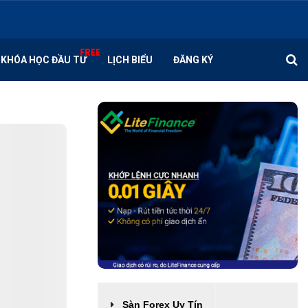
KHÓA HỌC ĐẦU TƯ
LỊCH BIỂU
ĐĂNG KÝ
Sàn Forex Uy Tín