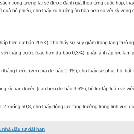
ách trong tương lai sẽ được đánh giá theo từng cuộc họp, thay
kết quả bỏ phiếu, cho thấy xu hướng ôn hòa hơn so với kỳ vọng c
ấp hơn dự báo 205K), cho thấy sự suy giảm trong tăng trưởng 
với tháng trước (cao hơn dự báo 0,3%), phản ánh áp lực lạm ph
háng trước (vượt xa dự báo 1,9%), cho thấy sự phục hồi bất n
ùng kỳ năm trước (cao hơn dự báo 3,6%), hỗ trợ lập luận về vi
,2 xuống 50,8, cho thấy động lực tăng trưởng trong lĩnh vực d
 nhà đầu tư dài hạn