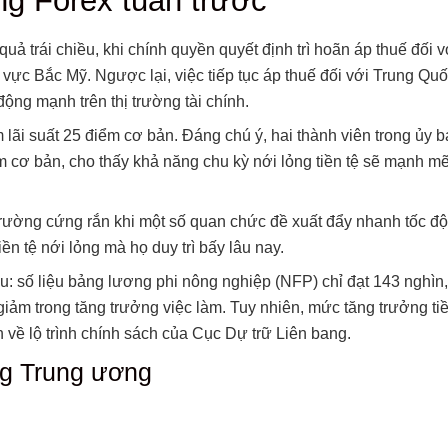
ng Forex tuần trước
ả trái chiều, khi chính quyền quyết định trì hoãn áp thuế đối 
 vực Bắc Mỹ. Ngược lại, việc tiếp tục áp thuế đối với Trung Qu
động mạnh trên thị trường tài chính.
 lãi suất 25 điểm cơ bản. Đáng chú ý, hai thành viên trong ủy 
ểm cơ bản, cho thấy khả năng chu kỳ nới lỏng tiền tệ sẽ mạnh m
trường cứng rắn khi một số quan chức đề xuất đẩy nhanh tốc độ 
n tệ nới lỏng mà họ duy trì bấy lâu nay.
ều: số liệu bảng lương phi nông nghiệp (NFP) chỉ đạt 143 nghìn
iảm trong tăng trưởng việc làm. Tuy nhiên, mức tăng trưởng tiề
h về lộ trình chính sách của Cục Dự trữ Liên bang.
ng Trung ương