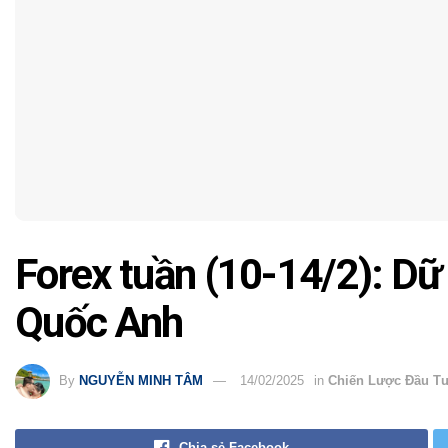
Forex tuần (10-14/2): Dữ 
Quốc Anh
By
NGUYỄN MINH TÂM
14/02/2025
in
Chiến Lược Đầu T
Chia sẻ Facebook