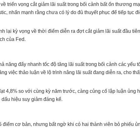
ề triển vọng cắt giảm lãi suất trong bối cảnh bất ổn thương mại
tic, nhấn mạnh rằng chưa có lý do đủ thuyết phục để tiếp tục đ
h lại kỳ vọng về thời điểm diễn ra đợt cắt giảm lãi suất đầu tiê
ách của Fed.
năng đẩy nhanh tốc độ tăng lãi suất trong bối cảnh các yếu tố
ng việc thảo luận về lộ trình nâng lãi suất đang diễn ra, cho t
ạt 4,8% so với cùng kỳ năm trước, càng củng cố lập luận ủng h
ó dấu hiệu suy giảm đáng kể.
5 điểm cơ bản, nhưng bất ngờ khi có hai thành viên bỏ phiếu ủ