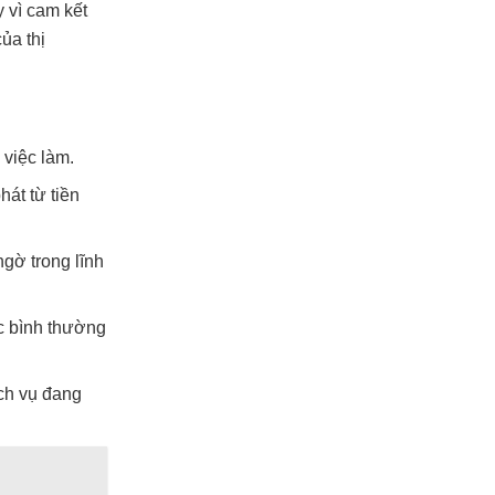
 vì cam kết
ủa thị
việc làm.
át từ tiền
gờ trong lĩnh
ệc bình thường
ịch vụ đang