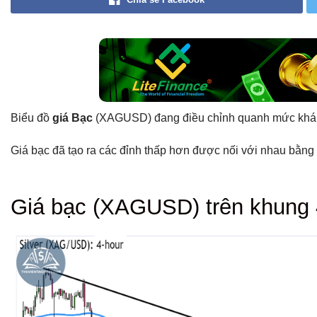
Biểu đồ
giá Bạc
(XAGUSD) đang điều chỉnh quanh mức khá
Giá bạc đã tạo ra các đỉnh thấp hơn được nối với nhau bằn
Tổng hợp bài viết
Giá bạc (XAGUSD)
trên khung 
Giá bạc (XAGUSD) trên khung 4 giờ
Có thể bạn chưa biết