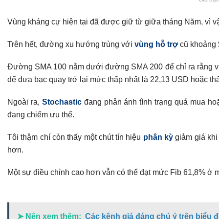
Vùng kháng cự hiện tại đã được giữ từ giữa tháng Năm, vì vậy
Trên hết, đường xu hướng trùng với
vùng hỗ trợ
cũ khoảng $
Đường SMA 100 nằm dưới đường SMA 200 để chỉ ra rằng việc 
để đưa bạc quay trở lại mức thấp nhất là 22,13 USD hoặc th
Ngoài ra,
Stochastic
đang phản ánh tình trạng quá mua hoặ
đang chiếm ưu thế.
Tôi thậm chí còn thấy một chút tín hiệu
phân kỳ
giảm giá khi
hơn.
Một sự điều chỉnh cao hơn vẫn có thể đạt mức Fib 61,8% ở mứ
➤ Nên xem thêm:
Các kênh giá đáng chú ý trên biể