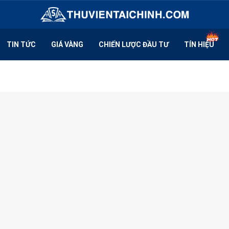
TIN TỨC
GIÁ VÀNG
CHIẾN LƯỢC ĐẦU TƯ
TÍN HIỆU