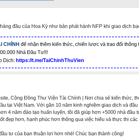
iệu hàng đầu của Hoa Kỳ như bản phát hành NFP khi giao dịch bạ
I CHÍNH
để nhận thêm kiến thức, chiến lược và trao đổi thông 
00.000 Nhà Đầu Tư!!!
o Dịch:
https://t.me/TaiChinhThuVien
te, Cộng Đồng Thư Viện Tài Chính | Nơi chia sẻ kiến thức, th
đầu tại Việt Nam. Với gần 10 năm kinh nghiệm giao dịch và đầu 
 hơn 4 năm đào tạo huấn luyện, tôi đã giúp hơn +5000 nhà đầu 
tốt đẹp hơn, hạnh phúc hơn thông qua việc hiểu và thực thi các
đầu tư của bạn thuận lợi hơn nhé! Chúc bạn thành công!