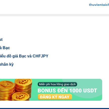
thuvientaic
st
và Bạc
 biểu đồ giá Bạc và CHFJPY
phân kỳ