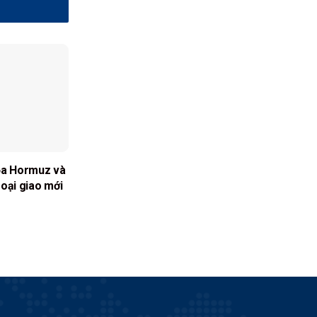
ỏa Hormuz và
oại giao mới