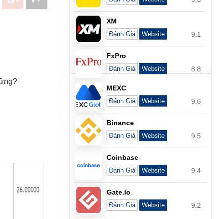
XM
9.1
Đánh Giá
Website
FxPro
8.8
Đánh Giá
Website
vững?
MEXC
9.6
Đánh Giá
Website
Binance
9.5
Đánh Giá
Website
Coinbase
9.4
Đánh Giá
Website
Gate.io
9.2
Đánh Giá
Website