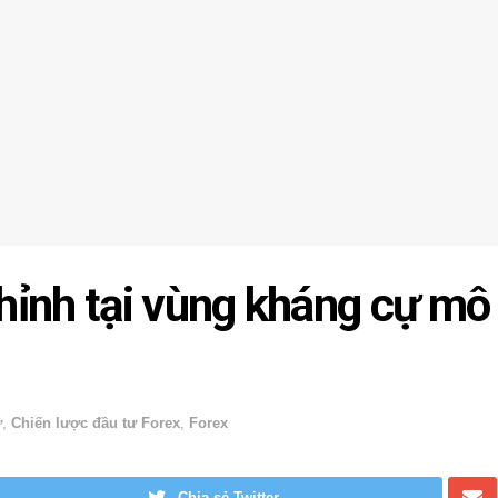
ỉnh tại vùng kháng cự mô
ư
,
Chiến lược đầu tư Forex
,
Forex
Chia sẻ Twitter