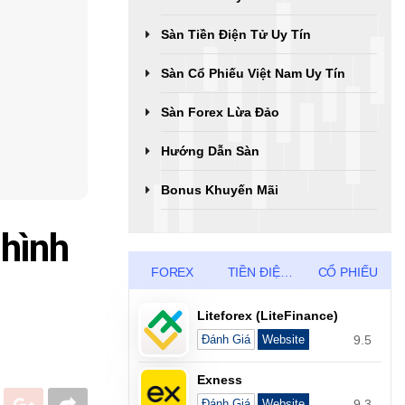
Sàn Tiền Điện Tử Uy Tín
Sàn Cổ Phiếu Việt Nam Uy Tín
Sàn Forex Lừa Đảo
Hướng Dẫn Sàn
Bonus Khuyến Mãi
 hình
FOREX
TIỀN ĐIỆN TỬ
CỔ PHIẾU
Liteforex (LiteFinance)
9.5
Đánh Giá
Website
Exness
9.3
Đánh Giá
Website