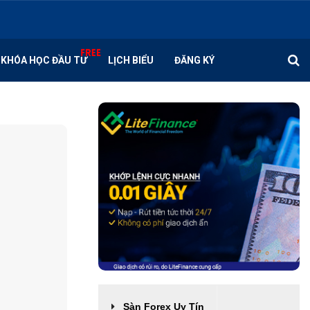
KHÓA HỌC ĐẦU TƯ
LỊCH BIỂU
ĐĂNG KÝ
Sàn Forex Uy Tín