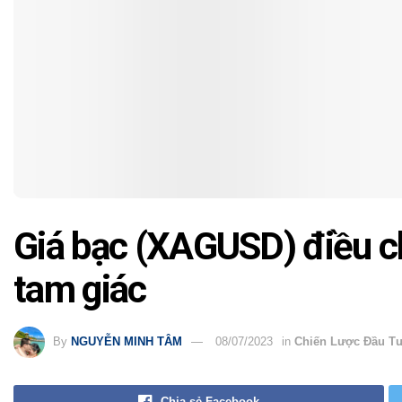
Giá bạc (XAGUSD) điều ch
tam giác
By
NGUYỄN MINH TÂM
08/07/2023
in
Chiến Lược Đầu T
Chia sẻ Facebook