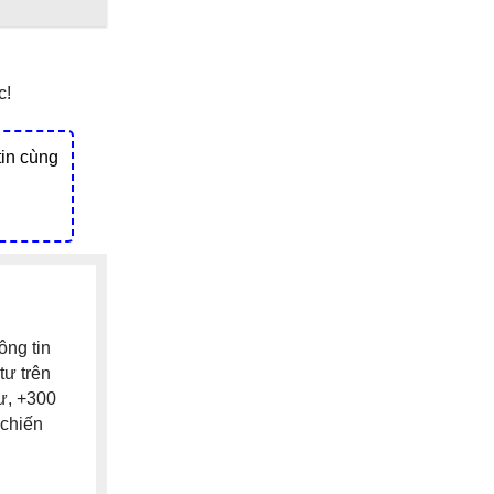
c!
tin cùng
ông tin
tư trên
tư, +300
 chiến