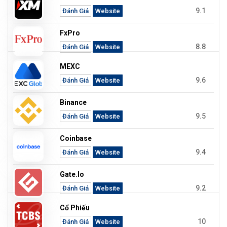
9.1
Đánh Giá
Website
FxPro
8.8
Đánh Giá
Website
MEXC
9.6
Đánh Giá
Website
Binance
9.5
Đánh Giá
Website
Coinbase
9.4
Đánh Giá
Website
Gate.io
9.2
Đánh Giá
Website
Cổ Phiếu
10
Đánh Giá
Website