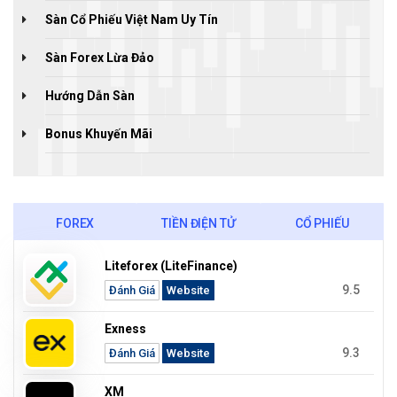
Sàn Cổ Phiếu Việt Nam Uy Tín
Sàn Forex Lừa Đảo
Hướng Dẫn Sàn
Bonus Khuyến Mãi
FOREX
TIỀN ĐIỆN TỬ
CỔ PHIẾU
Liteforex (LiteFinance)
9.5
Đánh Giá
Website
Exness
9.3
Đánh Giá
Website
XM