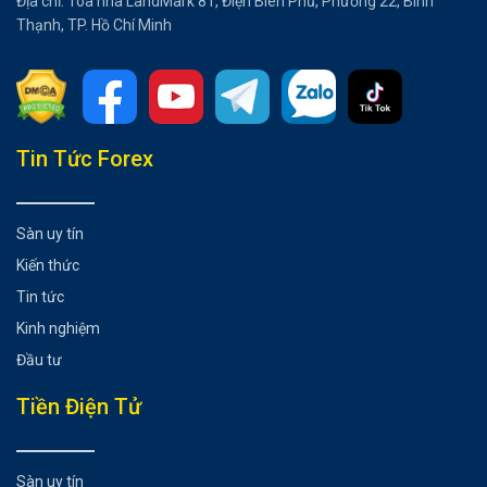
Địa chỉ: Tòa nhà LandMark 81, Điện Biên Phủ, Phường 22, Bình
Thạnh, TP. Hồ Chí Minh
Tổng hợp bài viết
Tin Tức Forex
Biểu đồ EURGBP trên khung Hàng ngày
Có thể bạn chưa biết
Sàn uy tín
Kiến thức
Tin tức
Kinh nghiệm
Đầu tư
Tiền Điện Tử
Sàn uy tín