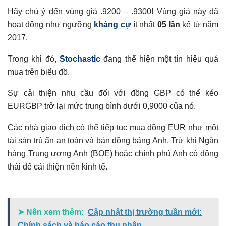
Hãy chú ý đến vùng giá .9200 – .9300! Vùng giá này đã
hoạt động như ngưỡng
kháng cự
ít nhất
05 lần
kể từ năm
2017.
Trong khi đó,
Stochastic
đang thể hiện một tín hiệu quá
mua trên biểu đồ.
Sự cải thiện nhu cầu đối với đồng GBP có thể kéo
EURGBP trở lại mức trung bình dưới 0,9000 của nó.
Các nhà giao dịch có thể tiếp tục mua đồng EUR như một
tài sản trú ẩn an toàn và bán đồng bảng Anh. Trừ khi Ngân
hàng Trung ương Anh (BOE) hoặc chính phủ Anh có động
thái để cải thiện nền kinh tế.
➤ Nên xem thêm:
Cập nhật thị trường tuần mới:
Chính sách và báo cáo thu nhập