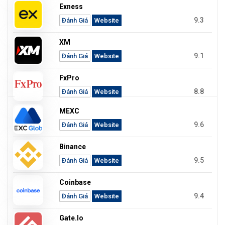
Exness
9.3
Đánh Giá
Website
XM
9.1
Đánh Giá
Website
FxPro
8.8
Đánh Giá
Website
MEXC
9.6
Đánh Giá
Website
Binance
9.5
Đánh Giá
Website
Coinbase
9.4
Đánh Giá
Website
Gate.io