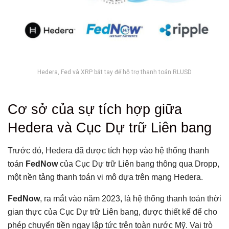
Hedera, Fed và XRP bắt tay để hỗ trợ thanh toán RLUSD
Tổng hợp bài viết
Cơ sở của sự tích hợp giữa
Cơ sở của sự tích hợp giữa Hedera và Cục Dự trữ Liên
Hedera và Cục Dự trữ Liên bang
bang
RLUSD và vai trò trong thanh toán
Trước đó, Hedera đã được tích hợp vào hệ thống thanh
Phản ứng của cộng đồng
toán
FedNow
của Cục Dự trữ Liên bang thông qua Dropp,
Ảnh hưởng đến lĩnh vực tài chính và tiền mã hóa
một nền tảng thanh toán vi mô dựa trên mạng Hedera.
Có thể bạn chưa biết
FedNow
, ra mắt vào năm 2023, là hệ thống thanh toán thời
gian thực của Cục Dự trữ Liên bang, được thiết kế để cho
phép chuyển tiền ngay lập tức trên toàn nước Mỹ. Vai trò