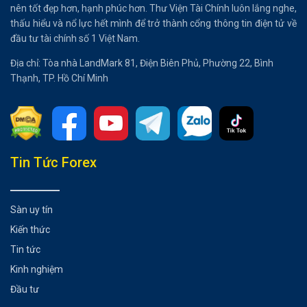
nên tốt đẹp hơn, hạnh phúc hơn. Thư Viện Tài Chính luôn lắng nghe,
thấu hiểu và nổ lực hết mình để trở thành cổng thông tin điện tử về
đầu tư tài chính số 1 Việt Nam.
Địa chỉ: Tòa nhà LandMark 81, Điện Biên Phủ, Phường 22, Bình
Thạnh, TP. Hồ Chí Minh
Tổng hợp bài viết
Tin Tức Forex
Cơ sở của sự tích hợp giữa Hedera và Cục Dự trữ Liên
bang
Sàn uy tín
RLUSD và vai trò trong thanh toán
Kiến thức
Phản ứng của cộng đồng
Ảnh hưởng đến lĩnh vực tài chính và tiền mã hóa
Tin tức
Có thể bạn chưa biết
Kinh nghiệm
Đầu tư