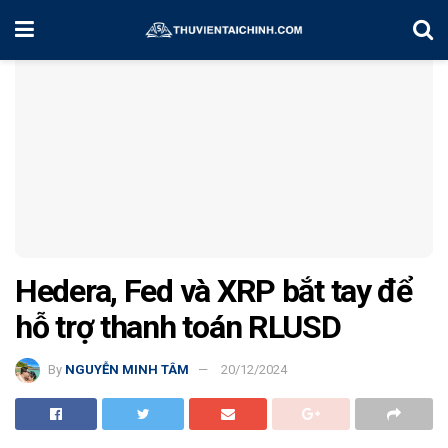
Home
Tin tức
Hedera, Fed và XRP bắt tay để
hỗ trợ thanh toán RLUSD
By
NGUYỄN MINH TÂM
20/12/2024