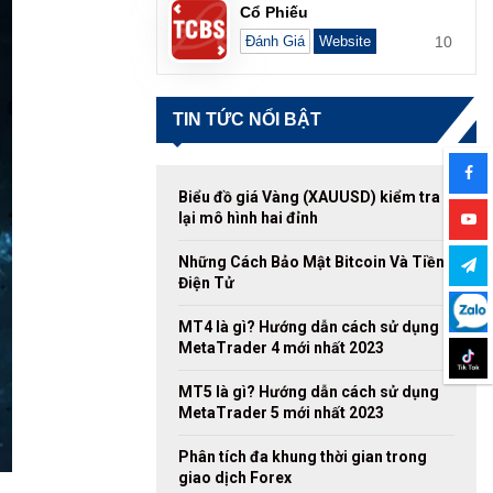
Cổ Phiếu
10
Đánh Giá
Website
TIN TỨC NỔI BẬT
Biểu đồ giá Vàng (XAUUSD) kiểm tra
lại mô hình hai đỉnh
Những Cách Bảo Mật Bitcoin Và Tiền
Điện Tử
MT4 là gì? Hướng dẫn cách sử dụng
MetaTrader 4 mới nhất 2023
MT5 là gì? Hướng dẫn cách sử dụng
MetaTrader 5 mới nhất 2023
Phân tích đa khung thời gian trong
giao dịch Forex