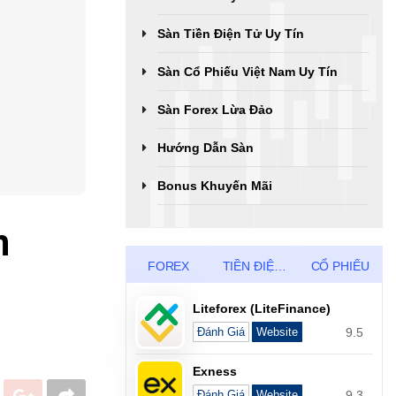
Sàn Tiền Điện Tử Uy Tín
Sàn Cổ Phiếu Việt Nam Uy Tín
Sàn Forex Lừa Đảo
Hướng Dẫn Sàn
Bonus Khuyến Mãi
n
FOREX
TIỀN ĐIỆN TỬ
CỔ PHIẾU
Liteforex (LiteFinance)
9.5
Đánh Giá
Website
Exness
9.3
Đánh Giá
Website