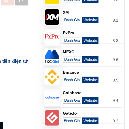
XM
9.1
Đánh Giá
Website
FxPro
8.8
Đánh Giá
Website
MEXC
9.6
Đánh Giá
Website
án
tiền điện tử
Binance
9.5
Đánh Giá
Website
Coinbase
9.4
Đánh Giá
Website
Gate.io
9.2
Đánh Giá
Website