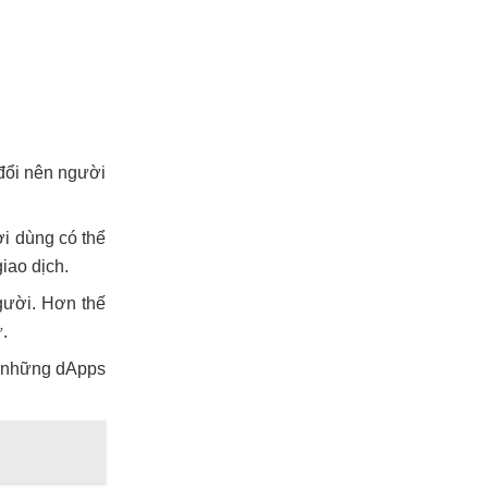
đổi nên người
ời dùng có thể
iao dịch.
gười. Hơn thế
.
a những dApps