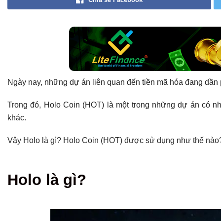
Ngày nay, những dự án liên quan đến tiền mã hóa đang dần 
Trong đó, Holo Coin (HOT) là một trong những dự án có n
khác.
Vậy Holo là gì? Holo Coin (HOT) được sử dụng như thế nào?
Tổng hợp bài viết
Holo là gì?
Holo là gì?
Những tính năng và điểm nổi bật của Holo Coin
Lộ trình phát triển của Holo Coin