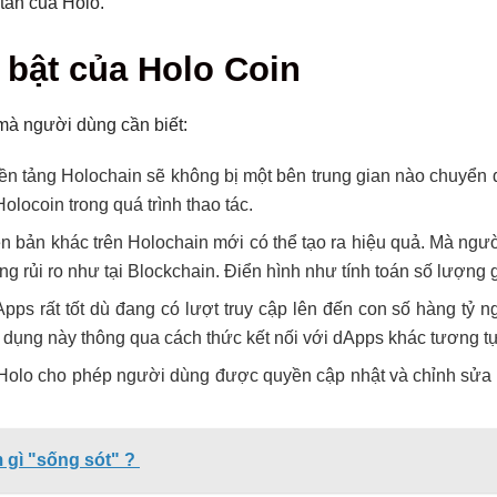
tán của Holo.
 bật của Holo Coin
mà người dùng cần biết:
n tảng Holochain sẽ không bị một bên trung gian nào chuyển 
locoin trong quá trình thao tác.
iên bản khác trên Holochain mới có thể tạo ra hiệu quả. Mà ngư
g rủi ro như tại Blockchain. Điển hình như tính toán số lượng g
ps rất tốt dù đang có lượt truy cập lên đến con số hàng tỷ n
 dụng này thông qua cách thức kết nối với dApps khác tương tự
, Holo cho phép người dùng được quyền cập nhật và chỉnh sử
m gì "sống sót" ?