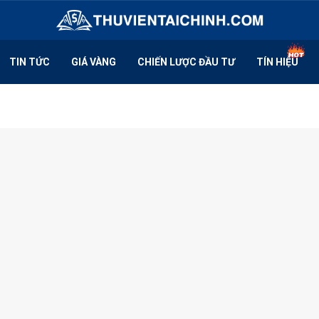
TIN TỨC
GIÁ VÀNG
CHIẾN LƯỢC ĐẦU TƯ
TÍN HIỆU