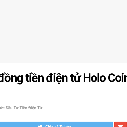
đồng tiền điện tử Holo Coi
ức Đầu Tư Tiền Điện Tử
Chia sẻ Twitter