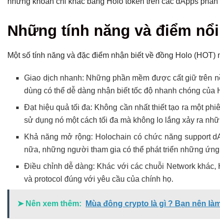
những khoản chi khác bằng Holo token trên các dApps phân 
Những tính năng và điểm nổi
Một số tính năng và đặc điểm nhận biết về đồng Holo (HOT) 
Giao dịch nhanh: Những phần mềm được cất giữ trên nề
dùng có thể dễ dàng nhận biết tốc độ nhanh chóng của Ho
Đạt hiệu quả tối đa: Không cần nhất thiết tạo ra một ph
sử dụng nó một cách tối đa mà không lo lắng xảy ra nhữn
Khả năng mở rộng: Holochain có chức năng support dAp
nữa, những người tham gia có thể phát triển những ứng
Điều chỉnh dễ dàng: Khác với các chuỗi Network khác
và protocol đúng với yêu cầu của chính họ.
➤ Nên xem thêm:
Mùa đông crypto là gì ? Bạn nên là