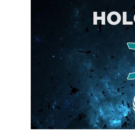
Đội ngũ sáng lập và phát triển của Holo Coin
Tỷ giá hiện tại của Holo Coin (HOT)
Địa điểm mua/bán Holo Coin trên thị trường
Loại ví nào lưu giữ Holo Coin?
Kết Luận
Có thể bạn chưa biết