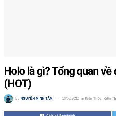
Holo là gì? Tổng quan về 
(HOT)
By
NGUYỄN MINH TÂM
10/03/2022
in
Kiến Thức
,
Kiến Th
Chia sẻ Facebook