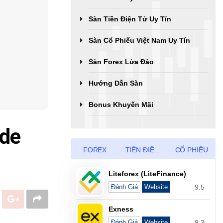
Sàn Tiền Điện Tử Uy Tín
Sàn Cổ Phiếu Việt Nam Uy Tín
Sàn Forex Lừa Đảo
Hướng Dẫn Sàn
Bonus Khuyến Mãi
ade
FOREX
TIỀN ĐIỆN TỬ
CỔ PHIẾU
Liteforex (LiteFinance)
9.5
Đánh Giá
Website
Exness
9.3
Đánh Giá
Website