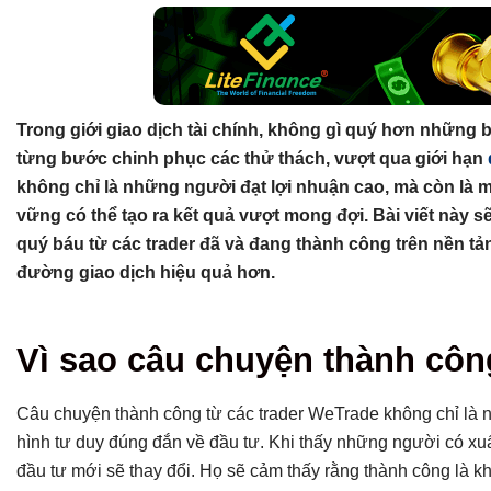
Trong giới giao dịch tài chính, không gì quý hơn những 
từng bước chinh phục các thử thách, vượt qua giới hạn
không chỉ là những người đạt lợi nhuận cao, mà còn là 
vững có thể tạo ra kết quả vượt mong đợi. Bài viết này s
quý báu từ các trader đã và đang thành công trên nền 
đường giao dịch hiệu quả hơn.
Tổng hợp bài viết
Vì sao câu chuyện thành côn
Vì sao câu chuyện thành công là điều người mới cần nghe?
Câu chuyện thành công 1: Từ nhân viên văn phòng thành Trad
Câu chuyện thành công từ các trader WeTrade không chỉ là
Câu chuyện thành công 2: Mẹ bỉm sữa chốt lệnh trong thời gia
hình tư duy đúng đắn về đầu tư. Khi thấy những người có xu
Câu chuyện thành công 3: Sinh viên tự học và tạo lợi nhuận t
đầu tư mới sẽ thay đổi. Họ sẽ cảm thấy rằng thành công là kh