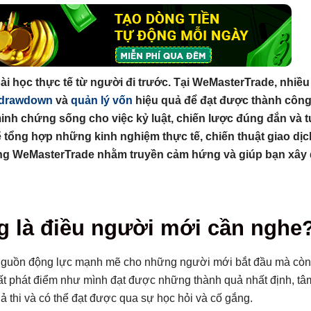
bài học thực tế từ người đi trước. Tại WeMasterTrade, nhiề
drawdown
và
quản lý vốn
hiệu quả để đạt được thành công
minh chứng sống cho việc kỷ luật, chiến lược đúng đắn và 
ẽ tổng hợp những kinh nghiệm thực tế, chiến thuật giao dịc
tảng WeMasterTrade nhằm truyền cảm hứng và giúp bạn xây
g là điều người mới cần nghe
er tự do
 nguồn động lực mạnh mẽ cho những người mới bắt đầu mà còn
n rảnh
ất phát điểm như mình đạt được những thành quả nhất định, tâ
ừ Copy Trade
ả thi và có thể đạt được qua sự học hỏi và cố gắng.