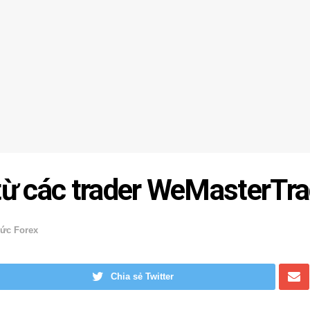
từ các trader WeMasterTr
hức Forex
Chia sẻ Twitter