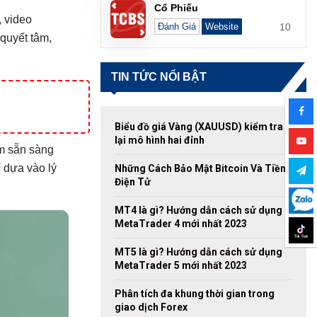
Cổ Phiếu
, video
10
Đánh Giá
Website
quyết tâm,
TIN TỨC NỔI BẬT
Biểu đồ giá Vàng (XAUUSD) kiểm tra
lại mô hình hai đỉnh
ệm sẵn sàng
 dựa vào lý
Những Cách Bảo Mật Bitcoin Và Tiền
Điện Tử
MT4 là gì? Hướng dẫn cách sử dụng
MetaTrader 4 mới nhất 2023
MT5 là gì? Hướng dẫn cách sử dụng
MetaTrader 5 mới nhất 2023
Phân tích đa khung thời gian trong
giao dịch Forex