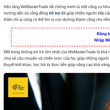
Những bài học chung từ các Trader thành công
Nền tảng WeMasterTrade đã chứng minh là một công cụ hữu í
Làm sao để bạn trở thành câu chuyện thành công tiếp theo?
hướng dẫn và cộng đồng
hỗ trợ
đã giúp nhiều người tiếp cậ
Kết Luận
thậm chí ai cũng có thể tìm ra con đường thành công cho riê
Có thể bạn chưa biết
Đăng k
Nhập Mã
Một trong những lợi ích lớn nhất của WeMasterTrade là khả n
chia sẻ câu chuyện và chiến lược của họ, giúp những người m
thuyết khô khan, học hỏi từ thực tiễn giúp nâng cao khả năng