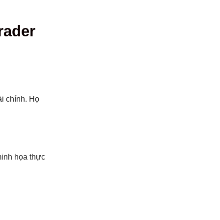
rader
ài chính. Họ
minh họa thực