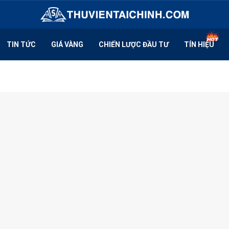
TIN TỨC
GIÁ VÀNG
CHIẾN LƯỢC ĐẦU TƯ
TÍN HIỆU