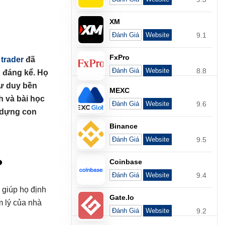
XM
9.1
Đánh Giá
Website
FxPro
u
trader
đã
8.8
Đánh Giá
Website
 đáng kể. Họ
tư duy bền
MEXC
h và bài học
9.6
Đánh Giá
Website
 dựng con
Binance
9.5
Đánh Giá
Website
?
Coinbase
9.4
Đánh Giá
Website
 giúp họ định
Gate.io
m lý của nhà
9.2
Đánh Giá
Website