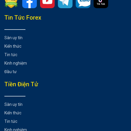
Tổng hợp bài viết
Tin Tức Forex
Chính sách lãi suất của RBA
GDP Quý 1 của Úc
Sàn uy tín
Tuyên bố chính sách của BOC
Kiến thức
Dữ liệu lạm phát Trung Quốc
Tin tức
Báo cáo việc làm của Canada
Kinh nghiệm
Có thể bạn chưa biết
Đầu tư
Tiền Điện Tử
Sàn uy tín
Kiến thức
Tin tức
Kinh nghiệm