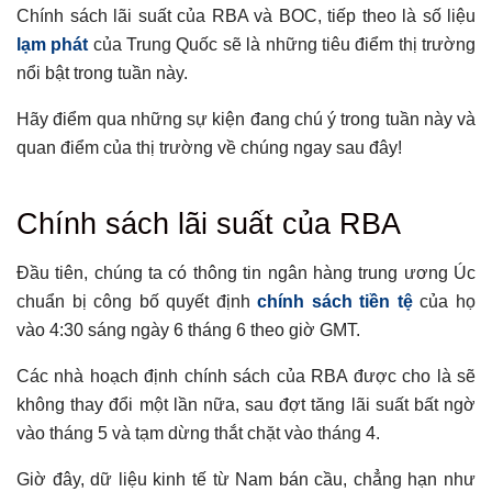
Chính sách lãi suất của RBA và BOC, tiếp theo là số liệu
lạm phát
của Trung Quốc sẽ là những tiêu điểm thị trường
nổi bật trong tuần này.
Hãy điểm qua những sự kiện đang chú ý trong tuần này và
quan điểm của thị trường về chúng ngay sau đây!
Tổng hợp bài viết
Chính sách lãi suất của RBA
Chính sách lãi suất của RBA
GDP Quý 1 của Úc
Đầu tiên, chúng ta có thông tin ngân hàng trung ương Úc
chuẩn bị công bố quyết định
chính sách tiền tệ
của họ
Tuyên bố chính sách của BOC
vào 4:30 sáng ngày 6 tháng 6 theo giờ GMT.
Dữ liệu lạm phát Trung Quốc
Báo cáo việc làm của Canada
Các nhà hoạch định chính sách của RBA được cho là sẽ
Có thể bạn chưa biết
không thay đổi một lần nữa, sau đợt tăng lãi suất bất ngờ
vào tháng 5 và tạm dừng thắt chặt vào tháng 4.
Giờ đây, dữ liệu kinh tế từ Nam bán cầu, chẳng hạn như