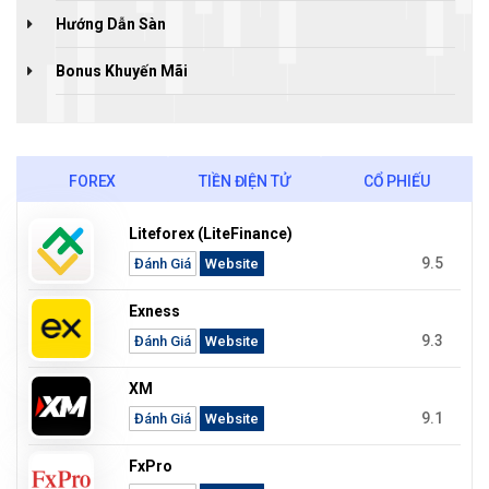
Hướng Dẫn Sàn
Bonus Khuyến Mãi
FOREX
TIỀN ĐIỆN TỬ
CỔ PHIẾU
Liteforex (LiteFinance)
9.5
Đánh Giá
Website
Exness
9.3
Đánh Giá
Website
XM
9.1
Đánh Giá
Website
FxPro