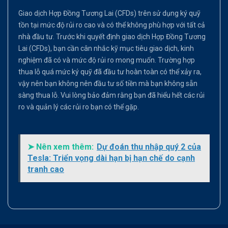
Giao dịch Hợp Đồng Tương Lai (CFDs) trên sử dụng ký quỹ
tồn tại mức độ rủi ro cao và có thể không phù hợp với tất cả
nhà đầu tư. Trước khi quyết định giao dịch Hợp Đồng Tương
Lai (CFDs), bạn cần cân nhắc kỹ mục tiêu giao dịch, kinh
nghiệm đã có và mức độ rủi ro mong muốn. Trường hợp
thua lỗ quá mức ký quỹ đã đầu tư hoàn toàn có thể xảy ra,
vậy nên bạn không nên đầu tư số tiền mà bạn không sẵn
sàng thua lỗ. Vui lòng bảo đảm rằng bạn đã hiểu hết các rủi
ro và quản lý các rủi ro bạn có thể gặp.
➤ Nên xem thêm:
Dự đoán thu nhập quý 2 của
Tesla: Triển vọng dài hạn bị hạn chế do cạnh
tranh cao