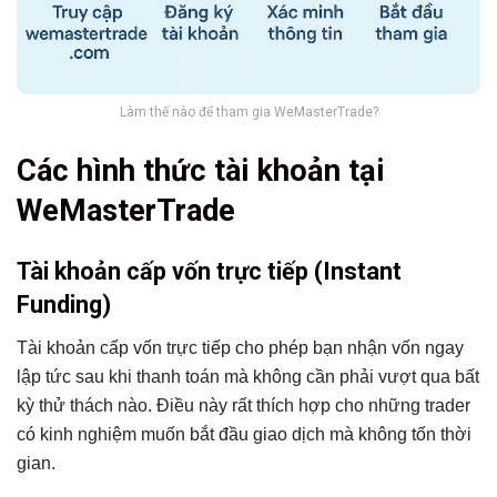
Làm thế nào để tham gia WeMasterTrade?
Các hình thức tài khoản tại
WeMasterTrade
Tài khoản cấp vốn trực tiếp (Instant
Funding)
Tài khoản cấp vốn trực tiếp cho phép bạn nhận vốn ngay
lập tức sau khi thanh toán mà không cần phải vượt qua bất
kỳ thử thách nào. Điều này rất thích hợp cho những trader
có kinh nghiệm muốn bắt đầu giao dịch mà không tốn thời
gian.