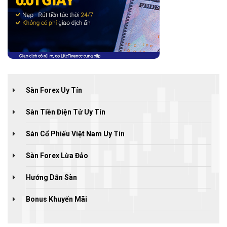
Sàn Forex Uy Tín
Sàn Tiền Điện Tử Uy Tín
Sàn Cổ Phiếu Việt Nam Uy Tín
Sàn Forex Lừa Đảo
Hướng Dẫn Sàn
Bonus Khuyến Mãi