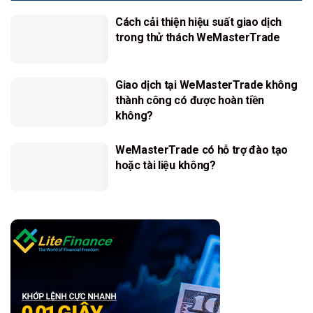
Cách cải thiện hiệu suất giao dịch
trong thử thách WeMasterTrade
Giao dịch tại WeMasterTrade không
thành công có được hoàn tiền
không?
WeMasterTrade có hỗ trợ đào tạo
hoặc tài liệu không?