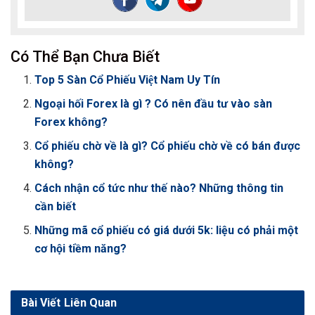
Có Thể Bạn Chưa Biết
Top 5 Sàn Cổ Phiếu Việt Nam Uy Tín
Ngoại hối Forex là gì ? Có nên đầu tư vào sàn
Forex không?
Cổ phiếu chờ về là gì? Cổ phiếu chờ về có bán được
không?
Cách nhận cổ tức như thế nào? Những thông tin
cần biết
Những mã cổ phiếu có giá dưới 5k: liệu có phải một
cơ hội tiềm năng?
Bài Viết
Liên Quan