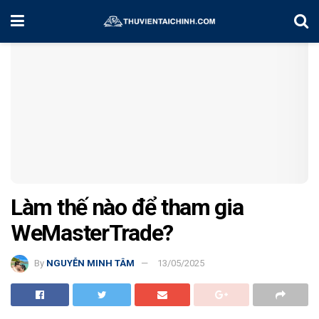
Home
Kiến Thức
Làm thế nào để tham gia
WeMasterTrade?
By
NGUYỄN MINH TÂM
13/05/2025