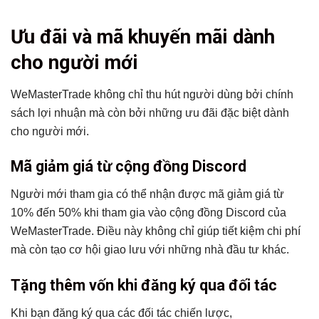
Ưu đãi và mã khuyến mãi dành
cho người mới
WeMasterTrade không chỉ thu hút người dùng bởi chính
sách lợi nhuận mà còn bởi những ưu đãi đặc biệt dành
cho người mới.
Mã giảm giá từ cộng đồng Discord
Người mới tham gia có thể nhận được mã giảm giá từ
10% đến 50% khi tham gia vào cộng đồng Discord của
WeMasterTrade. Điều này không chỉ giúp tiết kiệm chi phí
mà còn tạo cơ hội giao lưu với những nhà đầu tư khác.
Tặng thêm vốn khi đăng ký qua đối tác
Khi bạn đăng ký qua các đối tác chiến lược,