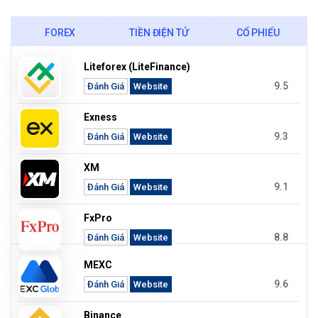
FOREX
TIỀN ĐIỆN TỬ
CỔ PHIẾU
Liteforex (LiteFinance)
9.5
Đánh Giá
Website
Exness
9.3
Đánh Giá
Website
XM
9.1
Đánh Giá
Website
FxPro
8.8
Đánh Giá
Website
MEXC
9.6
Đánh Giá
Website
Binance