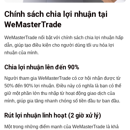
Chính sách chia lợi nhuận tại
WeMasterTrade
WeMasterTrade nổi bật với chính sách chia lợi nhuận hấp
dẫn, giúp tạo điều kiện cho người dùng tối ưu hóa lợi
nhuận của mình.
Chia lợi nhuận lên đến 90%
Người tham gia WeMasterTrade có cơ hội nhận được từ
50% đến 90% lợi nhuận. Điều này có nghĩa là bạn có thể
giữ một phần lớn thu nhập từ hoạt động giao dịch của
mình, giúp gia tăng nhanh chóng số tiền đầu tư ban đầu.
Rút lợi nhuận linh hoạt (2 giờ xử lý)
Một trong những điểm mạnh của WeMasterTrade là khả