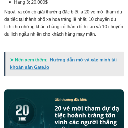
Hạng 3: 20.000$
Ngoài ra còn có giải thưởng đặc biệt là 20 vé mời tham dự
dạ tiệc tại thành phố xa hoa tráng lệ nhất, 10 chuyến du
lịch cho những khách hàng có thành tích cao và 10 chuyến
du lịch ngẫu nhiên cho khách hàng may mắn.
➤ Nên xem thêm:
Hướng dẫn mở và xác minh tài
khoản sàn Gate.io