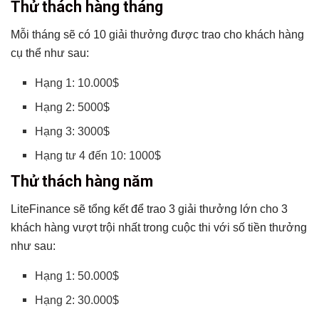
Thử thách hàng tháng
Mỗi tháng sẽ có 10 giải thưởng được trao cho khách hàng
cụ thể như sau:
Hạng 1: 10.000$
Hạng 2: 5000$
Hạng 3: 3000$
Hạng tư 4 đến 10: 1000$
Thử thách hàng năm
LiteFinance sẽ tổng kết để trao 3 giải thưởng lớn cho 3
khách hàng vượt trội nhất trong cuộc thi với số tiền thưởng
như sau:
Hạng 1: 50.000$
Hạng 2: 30.000$