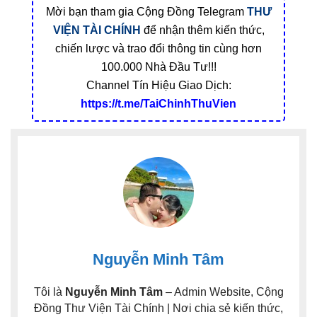
Mời bạn tham gia Cộng Đồng Telegram
THƯ
VIỆN TÀI CHÍNH
để nhận thêm kiến thức,
chiến lược và trao đổi thông tin cùng hơn
100.000 Nhà Đầu Tư!!!
Channel Tín Hiệu Giao Dịch:
https://t.me/TaiChinhThuVien
Nguyễn Minh Tâm
Tôi là
Nguyễn Minh Tâm
– Admin Website, Cộng
Đồng Thư Viện Tài Chính | Nơi chia sẻ kiến thức,