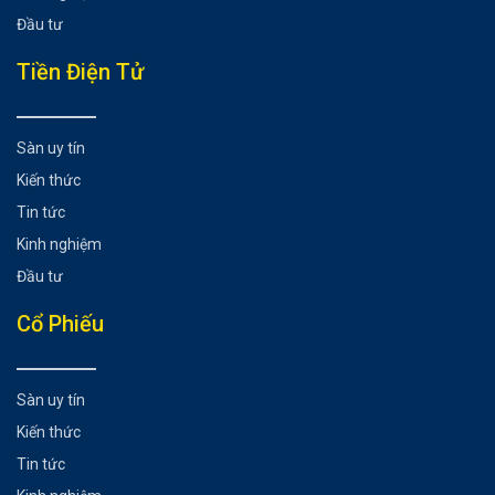
Cách thức thu thập điểm thưởng
Đầu tư
Cách tham gia cuộc thi LiteFinance 20th Anniversary
Có thể bạn chưa biết
Tiền Điện Tử
Sàn uy tín
Kiến thức
Tin tức
Kinh nghiệm
Đầu tư
Cổ Phiếu
Sàn uy tín
Kiến thức
Tin tức