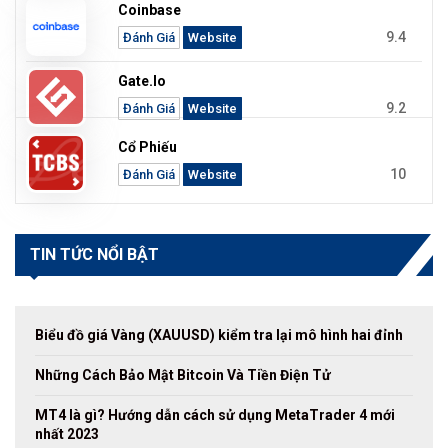
Coinbase
9.4
Đánh Giá
Website
Gate.io
9.2
Đánh Giá
Website
Cổ Phiếu
10
Đánh Giá
Website
TIN TỨC NỔI BẬT
Biểu đồ giá Vàng (XAUUSD) kiểm tra lại mô hình hai đỉnh
Những Cách Bảo Mật Bitcoin Và Tiền Điện Tử
MT4 là gì? Hướng dẫn cách sử dụng MetaTrader 4 mới
nhất 2023