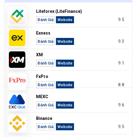
Liteforex (LiteFinance)
9.5
Đánh Giá
Website
Exness
9.3
Đánh Giá
Website
XM
9.1
Đánh Giá
Website
FxPro
8.8
Đánh Giá
Website
MEXC
9.6
Đánh Giá
Website
Binance
9.5
Đánh Giá
Website