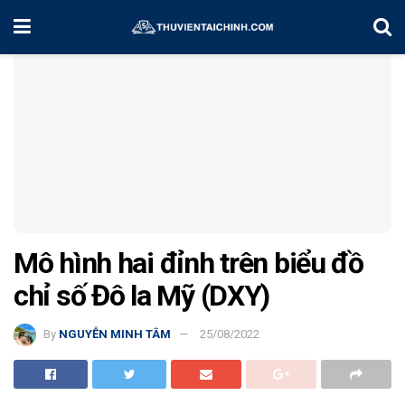
Home
Chiến Lược Đầu Tư
Mô hình hai đỉnh trên biểu đồ
chỉ số Đô la Mỹ (DXY)
By
NGUYỄN MINH TÂM
25/08/2022