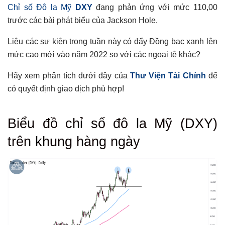
Chỉ
số Đô la Mỹ
DXY
đang phản ứng với mức 110,00
trước các bài phát biểu của Jackson Hole.
Liệu các sự kiện trong tuần này có đẩy Đồng bạc xanh lên
mức cao mới vào năm 2022 so với các ngoại tệ khác?
Hãy xem phân tích dưới đây của
Thư Viện Tài Chính
để
có quyết định giao dịch phù hợp!
Tổng hợp bài viết
Biểu đồ chỉ số đô la Mỹ (DXY)
Biểu đồ chỉ số đô la Mỹ (DXY) trên khung hàng ngày
trên khung hàng ngày
Có thể bạn chưa biết