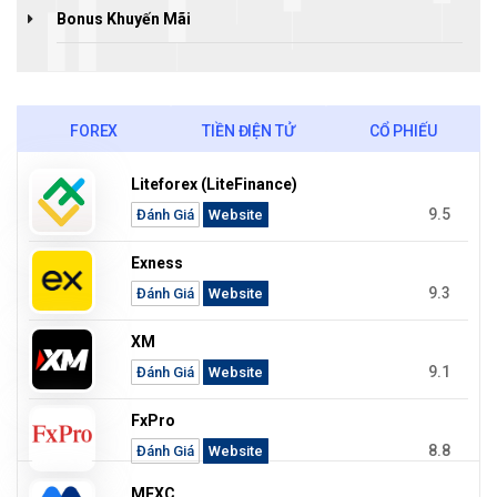
Bonus Khuyến Mãi
FOREX
TIỀN ĐIỆN TỬ
CỔ PHIẾU
Liteforex (LiteFinance)
9.5
Đánh Giá
Website
Exness
9.3
Đánh Giá
Website
XM
9.1
Đánh Giá
Website
FxPro
8.8
Đánh Giá
Website
MEXC