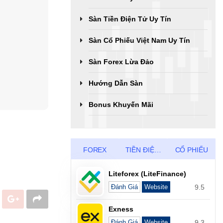
Sàn Tiền Điện Tử Uy Tín
Sàn Cổ Phiếu Việt Nam Uy Tín
Sàn Forex Lừa Đảo
Hướng Dẫn Sàn
Bonus Khuyến Mãi
FOREX
TIỀN ĐIỆN TỬ
CỔ PHIẾU
Liteforex (LiteFinance)
9.5
Đánh Giá
Website
Exness
9.3
Đánh Giá
Website