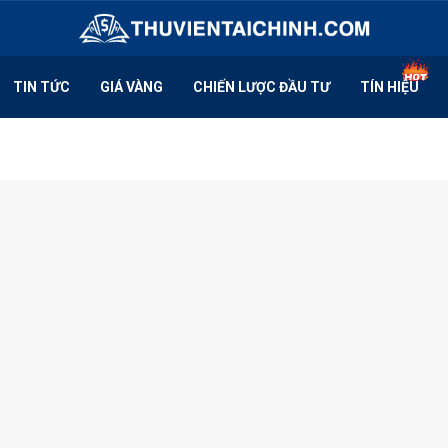
TIN TỨC
GIÁ VÀNG
CHIẾN LƯỢC ĐẦU TƯ
TÍN HIỆU