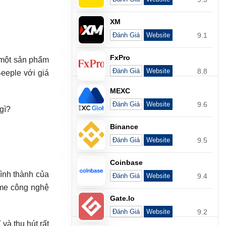
XM
9.1
Đánh Giá
Website
FxPro
à một sản phẩm
8.8
Đánh Giá
Website
Beeple với giá
MEXC
9.6
Đánh Giá
Website
 gì?
Binance
9.5
Đánh Giá
Website
Coinbase
hình thành của
9.4
Đánh Giá
Website
ame công nghệ
Gate.io
9.2
Đánh Giá
Website
à thu hút rất