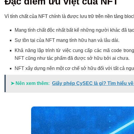
Đặc điểm ưu việt của NFT
Vì tính chất của NFT chính là được lưu trữ trên nền tảng bl
Mang tính chất độc nhất bất kể những người khác đã tạo
Sự tồn tại của NFT mang tính hữu hạn và lâu dài.
Khả năng lập trình từ việc cung cấp các mã code tron
NFT cũng như tác phẩm đã được sở hữu bởi ai chưa.
NFT xây dựng nên một cơ chế sở hữu đối với tất cả ng
➤ Nên xem thêm:
Giấy phép CySEC là gì? Tìm hiểu v