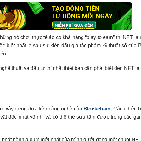
ững trò chơi thực tế ảo có khả năng “play to earn” thì NFT l
ặc biệt nhất là sau sự kiện đấu giá tác phẩm kỹ thuật số của 
đến.
ghệ thuật và đầu tư thì nhất thiết bạn cần phải biết đến NFT là
được xây dựng dựa trên công nghệ của
Blockchain
. Cách thức 
t vật độc nhất vô nhị và có thể thể sưu tầm được trong các g
 phát hành album mới nhất của mình dưới dạng một chuỗi NFT v