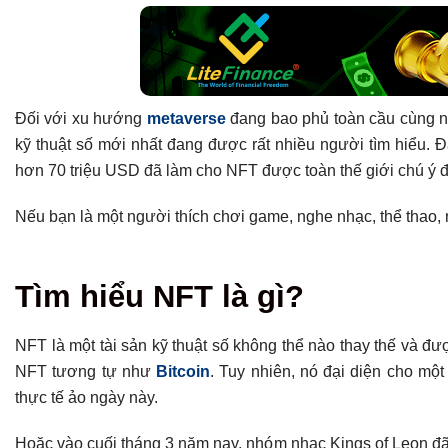
Đối với xu hướng
metaverse
đang bao phủ toàn cầu cùng nh
kỹ thuật số mới nhất đang được rất nhiều người tìm hiểu. Đ
hơn 70 triệu USD đã làm cho NFT được toàn thế giới chú ý 
Nếu bạn là một người thích chơi game, nghe nhạc, thể thao, n
Tổng hợp bài viết
Tìm hiểu NFT là gì?
Tìm hiểu NFT là gì?
Đặc điểm ưu việt của NFT
NFT là một tài sản kỹ thuật số không thể nào thay thế và 
Tiềm năng của NFT trong tương lai
NFT tương tự như
Bitcoin
. Tuy nhiên, nó đại diện cho mộ
Ứng dụng của NFT
thực tế ảo ngày này.
Nghệ thuật
Hoặc vào cuối tháng 3 năm nay, nhóm nhạc Kings of Leon đã
Theo dõi thông số kỹ thuật