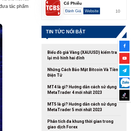
Cổ Phiếu
 đưa tác phẩm
10
Đánh Giá
Website
TIN TỨC NỔI BẬT
Biểu đồ giá Vàng (XAUUSD) kiểm tra
lại mô hình hai đỉnh
Những Cách Bảo Mật Bitcoin Và Tiền
Điện Tử
MT4 là gì? Hướng dẫn cách sử dụng
MetaTrader 4 mới nhất 2023
MT5 là gì? Hướng dẫn cách sử dụng
MetaTrader 5 mới nhất 2023
Phân tích đa khung thời gian trong
giao dịch Forex