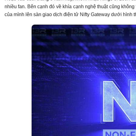
nhiều fan. Bên cạnh đó về khía cạnh nghệ thuật cũng không
Ứng dụng trong game
của mình lên sàn giao dịch điện tử Nifty Gateway dưới hình 
Phát triển nội dung số
Vé tham gia sự kiện
Làm thế nào để sở hữu NFT?
Có thể bạn chưa biết