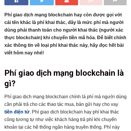
Phí giao dịch mạng blockchain hay còn được gọi với
cái tên khác là phí khai thác, đây là mức phí mà người
dùng phải thanh toán cho người khai thác (người xác
thực blockchain) khi chuyển tiền mã hóa. Để biết chính
xác thông tin về loại phí khai thác này, hãy đọc hết bài
viết hôm nay nhé!
Tổng hợp bài viết
Phí giao dịch mạng blockchain là
Phí giao dịch mạng blockchain là gì?
gì?
Vì sao phải tính phí giao dịch mạng blockchain?
Giảm thiểu vấn đề spam
Phí giao dịch mạng blockchain chính là phí mà người dùng
Tăng cường tính bảo mật
cần phải trả cho các thao tác mua, bán gửi hay cho vay
Phí giao dịch blockchain và phí gas có gì khác nhau?
tiền điện tử
. Phí giao dịch blockchain hay phí khai thác
Một số yếu tố tác động đến phí giao dịch blockchain
cũng tương tự như việc khách hàng trả phí khi chuyển
Làm thế nào để giảm chi phí giao dịch blockchain?
khoản tại các hệ thống ngân hàng truyền thống. Phí này