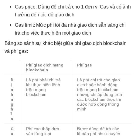
Gas price: Dùng để chi trả cho 1 đơn vị Gas và có ảnh
hưởng đến tốc độ giao dịch
Gas limit: Mức phí tối đa nhà giao dịch sẵn sàng chi
trả cho việc thực hiện một giao dịch
Bảng so sánh sự khác biệt giữa phí giao dịch blockchain
và phí gas:
Phí giao dịch mạng
Phí gas
blockchain
Đ
Là phí phải chi trả
Là phí chi trả cho giao
ị
khi thực hiện lệnh
dịch hoặc hành động
n
trên mạng
trên mạng blockchain
h
blockchain
nhưng chỉ áp dụng trên
n
các blockchain thực thi
g
được hợp đồng thông
h
minh
ĩ
a
C
Phí cao thấp dựa
Được dùng để trả các
á
vào từng loại
khoản phí như chuyển