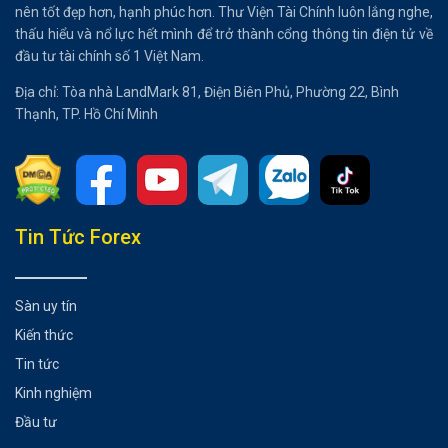
nên tốt đẹp hơn, hạnh phúc hơn. Thư Viện Tài Chính luôn lắng nghe,
thấu hiểu và nổ lực hết mình để trở thành cổng thông tin điện tử về
đầu tư tài chính số 1 Việt Nam.
Địa chỉ: Tòa nhà LandMark 81, Điện Biên Phủ, Phường 22, Bình
Thạnh, TP. Hồ Chí Minh
Tổng hợp bài viết
Tin Tức Forex
Phí giao dịch mạng blockchain là gì?
Vì sao phải tính phí giao dịch mạng blockchain?
Sàn uy tín
Giảm thiểu vấn đề spam
Kiến thức
Tăng cường tính bảo mật
Tin tức
Phí giao dịch blockchain và phí gas có gì khác nhau?
Kinh nghiệm
Một số yếu tố tác động đến phí giao dịch blockchain
Đầu tư
Làm thế nào để giảm chi phí giao dịch blockchain?