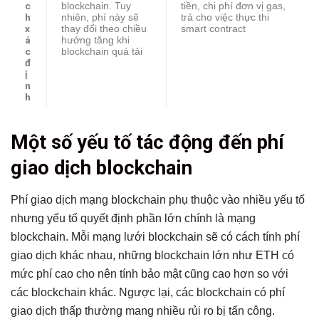
c
blockchain. Tuy
tiền, chi phí đơn vị gas,
h
nhiên, phí này sẽ
trả cho việc thực thi
x
thay đổi theo chiều
smart contract
á
hướng tăng khi
c
blockchain quá tải
đ
ị
n
h
Một số yếu tố tác động đến phí
giao dịch blockchain
Phí giao dịch mạng blockchain phụ thuộc vào nhiều yếu tố
nhưng yếu tố quyết định phần lớn chính là mạng
blockchain. Mỗi mạng lưới blockchain sẽ có cách tính phí
giao dịch khác nhau, những blockchain lớn như ETH có
mức phí cao cho nên tính bảo mật cũng cao hơn so với
các blockchain khác. Ngược lại, các blockchain có phí
giao dịch thấp thường mang nhiều rủi ro bị tấn công.