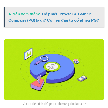
➤ Nên xem thêm:
Cổ phiếu Procter & Gamble
Company (PG) là gì? Có nên đầu tư cổ phiếu PG?
Vì sao phải tính phí giao dịch mạng blockchain?