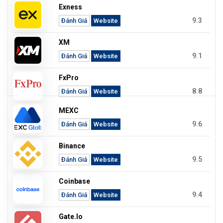
Exness
9.3
Đánh Giá
Website
XM
9.1
Đánh Giá
Website
FxPro
8.8
Đánh Giá
Website
MEXC
9.6
Đánh Giá
Website
Binance
9.5
Đánh Giá
Website
Coinbase
9.4
Đánh Giá
Website
Gate.io