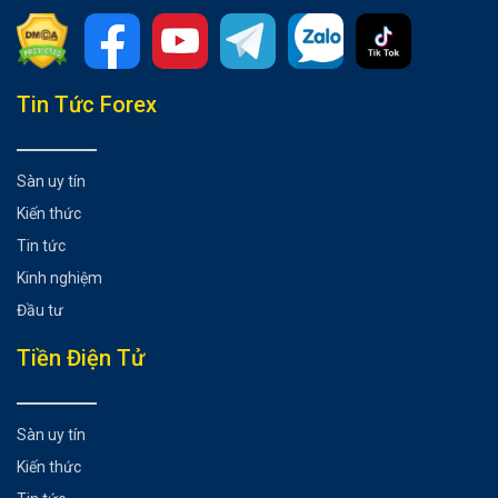
Tổng hợp bài viết
Tin Tức Forex
Tìm hiểu khái quát về các quỹ đầu tư mạo hiểm Crypto
Một số quỹ đầu tư mạo hiểm nổi tiếng trong thị trường
Sàn uy tín
Crypto
Kiến thức
Polychain Capital
Pantera Capital
Tin tức
Andreessen Horowitz (a16z)
Kinh nghiệm
Có thể bạn chưa biết
Đầu tư
Tiền Điện Tử
Sàn uy tín
Kiến thức