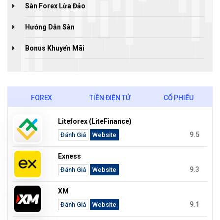
Sàn Forex Lừa Đảo
Hướng Dẫn Sàn
Bonus Khuyến Mãi
FOREX
TIỀN ĐIỆN TỬ
CỔ PHIẾU
Liteforex (LiteFinance)
9.5
Đánh Giá
Website
Exness
9.3
Đánh Giá
Website
XM
9.1
Đánh Giá
Website