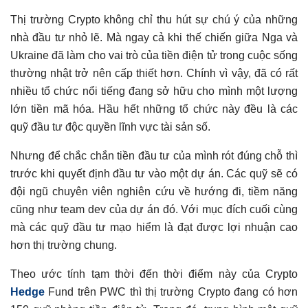
Crypto
Thị trường Crypto không chỉ thu hút sự chú ý của những
Polychain Capital
nhà đầu tư nhỏ lẽ. Mà ngay cả khi thế chiến giữa Nga và
Pantera Capital
Ukraine đã làm cho vai trò của tiền điện tử trong cuộc sống
Andreessen Horowitz (a16z)
thường nhật trở nên cấp thiết hơn. Chính vì vậy, đã có rất
Có thể bạn chưa biết
nhiều tổ chức nổi tiếng đang sở hữu cho mình một lượng
lớn tiền mã hóa. Hầu hết những tổ chức này đều là các
quỹ đầu tư độc quyền lĩnh vực tài sản số.
Nhưng để chắc chắn tiền đầu tư của mình rót đúng chỗ thì
trước khi quyết định đầu tư vào một dự án. Các quỹ sẽ có
đội ngũ chuyên viên nghiên cứu về hướng đi, tiềm năng
cũng như team dev của dự án đó. Với mục đích cuối cùng
mà các quỹ đầu tư mạo hiểm là đạt được lợi nhuận cao
hơn thị trường chung.
Theo ước tính tạm thời đến thời điểm này của Crypto
Hedge
Fund trên PWC thì thị trường Crypto đang có hơn