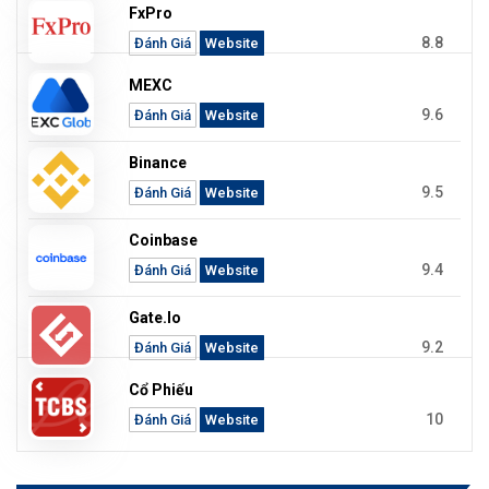
FxPro
8.8
Đánh Giá
Website
MEXC
9.6
Đánh Giá
Website
Binance
9.5
Đánh Giá
Website
Coinbase
9.4
Đánh Giá
Website
Gate.io
9.2
Đánh Giá
Website
Cổ Phiếu
10
Đánh Giá
Website