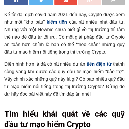
Kể từ đại dịch covid năm 2021 đến nay, Crypto được xem
như một “kho báu”
kiếm tiền
của rất nhiều nhà đầu tư.
Nhưng với một Newbie chưa biết gì về thị trường thì làm
thế nào để đầu tư tối ưu. Có một giải pháp đầu tư Crypto
an toàn hơn chính là bạn có thể “theo chân” những quỹ
đầu tư mạo hiểm nổi tiếng trong thị trường Crypto.
Điển hình hơn là đã có rất nhiều dự án
tiền điện tử
thành
công vang khi được các quỹ đầu tư mạo hiểm “bảo trợ”.
Vậy chính xác những quỹ này là gì? Có bao nhiêu quỹ đầu
tư mạo hiểm nổi tiếng trong thị trường Crypto? Đừng do
dự hãy đọc bài viết này để tìm đáp án nhé!
Tổng hợp bài viết
Tìm hiểu khái quát về các quỹ
Tìm hiểu khái quát về các quỹ đầu tư mạo hiểm Crypto
đầu tư mạo hiểm Crypto
Một số quỹ đầu tư mạo hiểm nổi tiếng trong thị trường