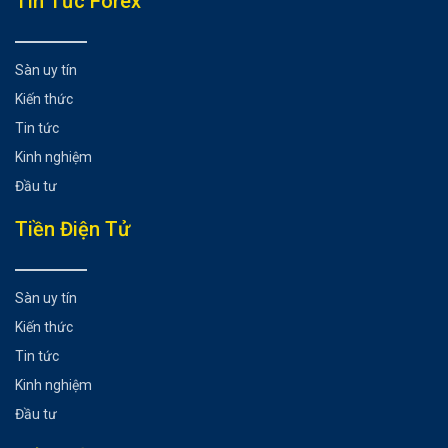
Tin Tức Forex
Sự kiện đáng chú ý:
Thời gian phát hành:
Sàn uy tín
Kỳ vọng:
Kiến thức
Các bản phát hành trước đó và ảnh hưởng của môi
trường rủi ro lên EUR
Tin tức
Dữ liệu có liên quan kể từ sự kiện/dữ liệu phát hành gần
Kinh nghiệm
đây nhất:
Đầu tư
Xác suất hành động giá
Tiền Điện Tử
Xác suất tâm lý rủi ro:
Kịch bản đồng Euro
Có thể bạn chưa biết
Sàn uy tín
Kiến thức
Tin tức
Kinh nghiệm
Đầu tư