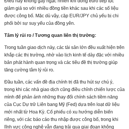
Điều này không gây ngạc nhiên khi đồng euro tiếp tục
giảm giá so với nhiều đồng tiền khác sau khi các số liệu
được công bố. Mặc dù vậy, cặp EUR/JPY chủ yếu bị chi
phối bởi sự suy yếu của đồng yên.
Tâm lý rủi ro / Tương quan liên thị trường:
Trong tuần giao dịch này, các tài sản lớn đều xuất hiện trên
khắp các thị trường, nhờ vào lịch kinh tế dày đặc với nhiều
bản phát hành quan trọng và các tiêu đề thị trường giúp
tăng cường tâm lý rủi ro.
Đầu tuần, các vấn đề địa chính trị đã thu hút sự chú ý,
trong khi các nhà giao dịch cũng điều chỉnh chiến lược của
mình để phản ánh những thay đổi chính sách tiềm năng
của Cục Dự trữ Liên bang Mỹ (Fed) dựa trên loạt dữ liệu
mới nhất từ Hoa Kỳ. Cổ phiếu có xu hướng diễn biến
riêng, với các báo cáo thu nhập được công bố, trong khi
lĩnh vực công nghệ vẫn đang trải qua giai đoạn không