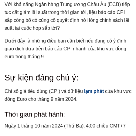
Với khả năng Ngân hàng Trung ương Châu Âu (ECB) tiếp
tục cắt giảm lãi suất trong thời gian tới, liệu báo cáo CPI
sắp công bố có củng cố quyết định nới lỏng chính sách lãi
suất tại cuộc họp sắp tới?
Dưới đây là những điều bạn cần biết nếu đang có ý định
giao dịch dựa trên báo cáo CPI nhanh của khu vực đồng
euro trong tháng 9.
Tổng hợp bài viết
Sự kiện đáng chú ý:
Sự kiện đáng chú ý:
Thời gian phát hành:
Chỉ số giá tiêu dùng (CPI) và dữ liệu
lạm phát
của khu vực
đồng Euro cho tháng 9 năm 2024.
Kỳ vọng:
Các bản phát hành trước đó và ảnh hưởng của môi
Thời gian phát hành:
trường rủi ro lên EUR
Dữ liệu có liên quan kể từ sự kiện/dữ liệu phát hành
Ngày 1 tháng 10 năm 2024 (Thứ Ba), 4:00 chiều GMT+7
gần đây nhất: