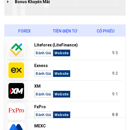
Bonus Khuyến Mãi
FOREX
TIỀN ĐIỆN TỬ
CỔ PHIẾU
Liteforex (LiteFinance)
9.5
Đánh Giá
Website
Exness
9.3
Đánh Giá
Website
XM
9.1
Đánh Giá
Website
FxPro
8.8
Đánh Giá
Website
MEXC