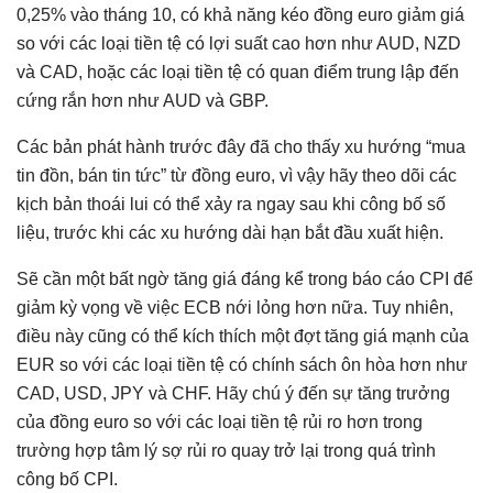
0,25% vào tháng 10, có khả năng kéo đồng euro giảm giá
so với các loại tiền tệ có lợi suất cao hơn như AUD, NZD
và CAD, hoặc các loại tiền tệ có quan điểm trung lập đến
cứng rắn hơn như AUD và GBP.
Các bản phát hành trước đây đã cho thấy xu hướng “mua
tin đồn, bán tin tức” từ đồng euro, vì vậy hãy theo dõi các
kịch bản thoái lui có thể xảy ra ngay sau khi công bố số
liệu, trước khi các xu hướng dài hạn bắt đầu xuất hiện.
Sẽ cần một bất ngờ tăng giá đáng kể trong báo cáo CPI để
giảm kỳ vọng về việc ECB nới lỏng hơn nữa. Tuy nhiên,
điều này cũng có thể kích thích một đợt tăng giá mạnh của
EUR so với các loại tiền tệ có chính sách ôn hòa hơn như
CAD, USD, JPY và CHF. Hãy chú ý đến sự tăng trưởng
của đồng euro so với các loại tiền tệ rủi ro hơn trong
trường hợp tâm lý sợ rủi ro quay trở lại trong quá trình
công bố CPI.