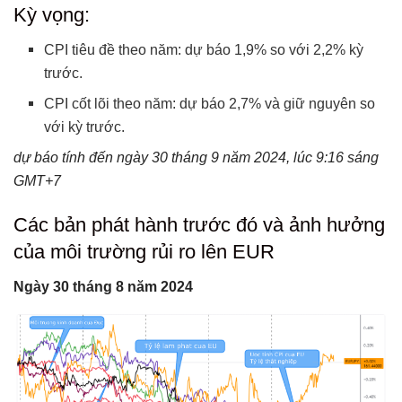
Xác suất hành động giá
Kỳ vọng:
Xác suất tâm lý rủi ro:
CPI tiêu đề theo năm: dự báo 1,9% so với 2,2% kỳ
Kịch bản đồng Euro
trước.
Có thể bạn chưa biết
CPI cốt lõi theo năm: dự báo 2,7% và giữ nguyên so
với kỳ trước.
dự báo tính đến ngày 30 tháng 9 năm 2024, lúc 9:16 sáng
GMT+7
Các bản phát hành trước đó và ảnh hưởng
của môi trường rủi ro lên EUR
Ngày 30 tháng 8 năm 2024