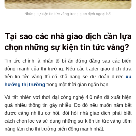
Những sự kiện tin tức vàng trong giao dịch ngoại hối
Tổng hợp bài viết
Tại sao các nhà giao dịch cần lựa
Tại sao các nhà giao dịch cần lựa chọn những sự kiện tin
chọn những sự kiện tin tức vàng?
tức vàng?
Những sự kiện tin tức vàng trong giao dịch ngoại hối
Tin tức chính là nhân tố bí ẩn đứng đằng sau các biến
Nên lựa chọn cặp tiền tệ nào để giao dịch tin tức
động mạnh của thị trường. Nếu các trader giao dịch dựa
Kết luận
trên tin tức vàng thì có khả năng sẽ dự đoán được
xu
Có thể bạn chưa biết
hướng thị trường
trong một thời gian ngắn hạn.
Và tất nhiên với thời đại công nghệ 4.0 nên đã xuất hiện
quá nhiều thông tin gây nhiễu. Do đó nếu muốn nắm bắt
được càng nhiều cơ hội, đòi hỏi nhà giao dịch phải biết
cách chọn lọc và sử dụng những sự kiện tin tức vàng tiềm
năng làm cho thị trường biến động mạnh nhất.