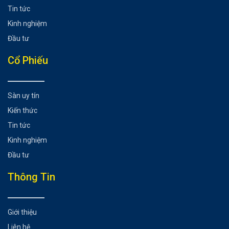
Tin tức
Kinh nghiệm
Đầu tư
Cổ Phiếu
Sàn uy tín
Kiến thức
Tin tức
Kinh nghiệm
Đầu tư
Thông Tin
Giới thiệu
Liên hệ