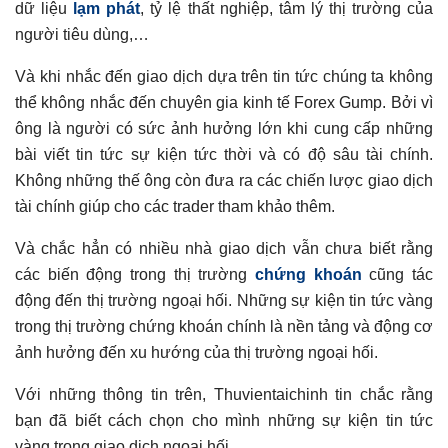
dữ liệu
lạm phát
, tỷ lệ thất nghiệp, tâm lý thị trường của
người tiêu dùng,…
Và khi nhắc đến giao dịch dựa trên tin tức chúng ta không
thể không nhắc đến chuyên gia kinh tế
Forex Gump. Bởi vì
ông là người có sức ảnh hưởng lớn khi cung cấp những
bài viết tin tức sự kiện tức thời và có độ sâu tài chính.
Không những thế ông còn đưa ra các chiến lược giao dịch
tài chính giúp cho các trader tham khảo thêm.
Và chắc hẳn có nhiều nhà giao dịch vẫn chưa biết rằng
các biến động trong thị trường
chứng khoán
cũng tác
động đến thị trường ngoại hối. Những sự kiện tin tức vàng
trong thị trường chứng khoán chính là nền tảng và động cơ
ảnh hưởng đến xu hướng của thị trường ngoại hối.
Với những thông tin trên, Thuvientaichinh tin chắc rằng
bạn đã biết cách chọn cho mình những sự kiện tin tức
vàng trong giao dịch ngoại hối.