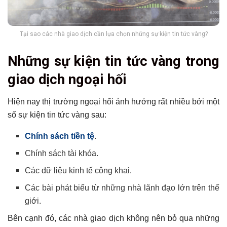
Tại sao các nhà giao dịch cần lựa chọn những sự kiện tin tức vàng?
Những sự kiện tin tức vàng trong
giao dịch ngoại hối
Hiện nay thị trường ngoại hối ảnh hưởng rất nhiều bởi một
số sự kiện tin tức vàng sau:
Chính sách tiền tệ
.
Chính sách tài khóa.
Các dữ liệu kinh tế công khai.
Các bài phát biểu từ những nhà lãnh đạo lớn trên thế
giới.
Bên cạnh đó, các nhà giao dịch không nên bỏ qua những