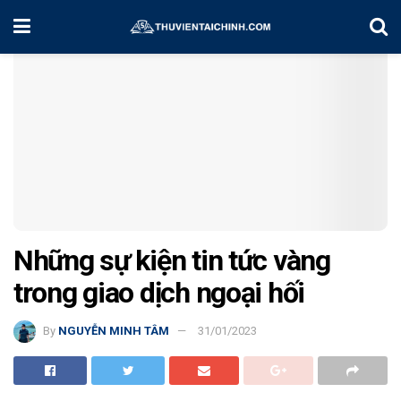
Home
Kiến Thức
Những sự kiện tin tức vàng
trong giao dịch ngoại hối
By
NGUYỄN MINH TÂM
31/01/2023