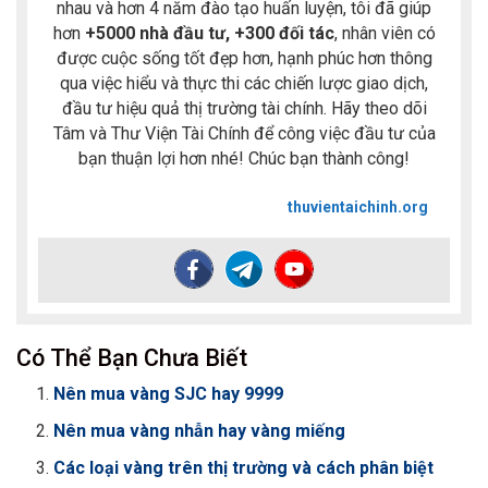
nhau và hơn 4 năm đào tạo huấn luyện, tôi đã giúp
hơn
+5000 nhà đầu tư, +300 đối tác
, nhân viên có
được cuộc sống tốt đẹp hơn, hạnh phúc hơn thông
qua việc hiểu và thực thi các chiến lược giao dịch,
đầu tư hiệu quả thị trường tài chính. Hãy theo dõi
Tâm và Thư Viện Tài Chính để công việc đầu tư của
bạn thuận lợi hơn nhé! Chúc bạn thành công!
thuvientaichinh.org
Có Thể Bạn Chưa Biết
Nên mua vàng SJC hay 9999
Nên mua vàng nhẫn hay vàng miếng
Các loại vàng trên thị trường và cách phân biệt