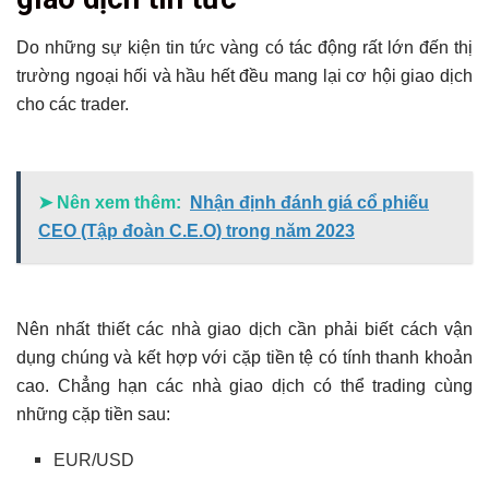
Do những sự kiện tin tức vàng có tác động rất lớn đến thị
trường ngoại hối và hầu hết đều mang lại cơ hội giao dịch
cho các trader.
➤ Nên xem thêm:
Nhận định đánh giá cổ phiếu
CEO (Tập đoàn C.E.O) trong năm 2023
Nên nhất thiết các nhà giao dịch cần phải biết cách vận
dụng chúng và kết hợp với cặp tiền tệ có tính thanh khoản
cao. Chẳng hạn các nhà giao dịch có thể trading cùng
những cặp tiền sau:
EUR/USD