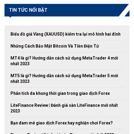
TIN TỨC NỔI BẬT
Biểu đồ giá Vàng (XAUUSD) kiểm tra lại mô hình hai đỉnh
Những Cách Bảo Mật Bitcoin Và Tiền Điện Tử
MT4 là gì? Hướng dẫn cách sử dụng MetaTrader 4 mới
nhất 2023
MT5 là gì? Hướng dẫn cách sử dụng MetaTrader 5 mới
nhất 2023
Phân tích đa khung thời gian trong giao dịch Forex
LiteFinance Review | Đánh giá sàn LiteFinance mới nhất
2023
Bạn đam mê giao dịch Forex hay nghiện chơi Forex?