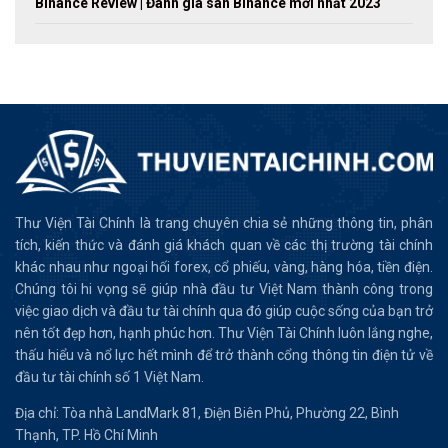
Binance Review | Đánh giá sàn Binance mới nhất 2023
Thư Viện Tài Chính là trang chuyên chia sẻ những thông tin, phân
tích, kiến thức và đánh giá khách quan về các thị trường tài chính
khác nhau như ngoại hối forex, cổ phiếu, vàng, hàng hóa, tiền điện.
Chúng tôi hi vọng sẽ giúp nhà đầu tư Việt Nam thành công trong
việc giao dịch và đầu tư tài chính qua đó giúp cuộc sống của bạn trở
nên tốt đẹp hơn, hạnh phúc hơn. Thư Viện Tài Chính luôn lắng nghe,
thấu hiểu và nổ lực hết mình để trở thành cổng thông tin điện tử về
đầu tư tài chính số 1 Việt Nam.
Địa chỉ: Tòa nhà LandMark 81, Điện Biên Phủ, Phường 22, Bình
Thạnh, TP. Hồ Chí Minh