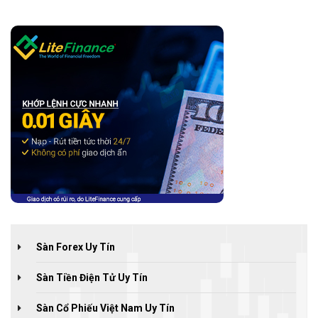
Sàn Forex Uy Tín
Sàn Tiền Điện Tử Uy Tín
Sàn Cổ Phiếu Việt Nam Uy Tín