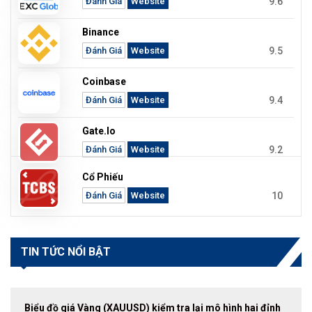
9.6
Đánh Giá
Website
Binance
9.5
Đánh Giá
Website
Coinbase
9.4
Đánh Giá
Website
Gate.io
9.2
Đánh Giá
Website
Cổ Phiếu
10
Đánh Giá
Website
TIN TỨC NỔI BẬT
Biểu đồ giá Vàng (XAUUSD) kiểm tra lại mô hình hai đỉnh