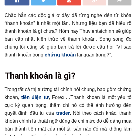
Chắc hẳn các độc giả ở đây đã từng nghe đến từ khóa
“thanh khoản” ít nhất một lần. Nhưng liệu bạn đã hiểu rõ
thanh khoản là gì chưa? Hôm nay Thuvientaichinh sẽ giúp
bạn cập nhật kiến thức về thanh khoản. Song song đó
chúng tôi cũng sẽ giúp bạn trả lời được câu hỏi “Vì sao
thanh khoản trong
chứng khoán
lại quan trọng?”.
Tổng hợp bài viết
Thanh khoản là gì?
Thanh khoản là gì?
Vì sao thanh khoản trong chứng khoán lại quan trọng?
Trong tất cả thị trường tài chính nói chung, bao gồm chứng
khoán,
tiền điện tử
, Forex,…Thanh khoản là một yếu tố
Các yếu tố tác động đến thanh khoản trong chứng khoán
cực kỳ quan trọng, thậm chí nó có thể ảnh hưởng đến
Chính sách kinh tế vĩ mô
quyết định đầu tư của
trader
. Nói theo cách khác, thanh
“Sức khỏe” tài chính của doanh nghiệp
khoản chính là thuật ngữ dùng để chỉ mức độ dễ dàng mua
Tâm lý của các nhà đầu tư chứng khoán
bán thành tiền mặt của một tài sản nào đó mà không làm
Quy định đối với giao dịch của các trader nước ngoài