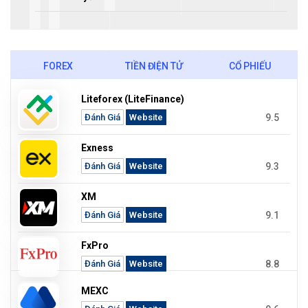
FOREX
TIỀN ĐIỆN TỬ
CỔ PHIẾU
Liteforex (LiteFinance)
9.5
Đánh Giá
Website
Exness
9.3
Đánh Giá
Website
XM
9.1
Đánh Giá
Website
FxPro
8.8
Đánh Giá
Website
MEXC