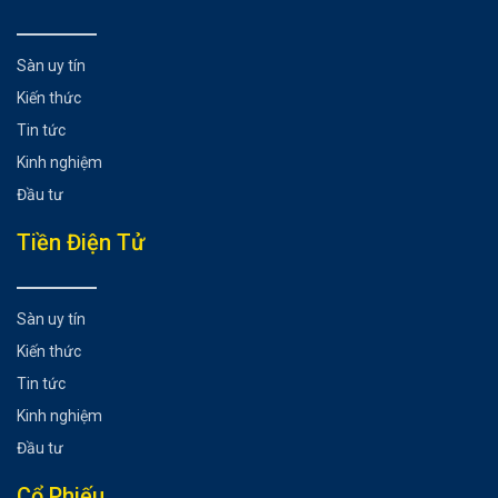
Thanh khoản là gì?
Vì sao thanh khoản trong chứng khoán lại quan trọng?
Sàn uy tín
Các yếu tố tác động đến thanh khoản trong chứng khoán
Kiến thức
Chính sách kinh tế vĩ mô
Tin tức
“Sức khỏe” tài chính của doanh nghiệp
Kinh nghiệm
Tâm lý của các nhà đầu tư chứng khoán
Đầu tư
Quy định đối với giao dịch của các trader nước ngoài
Có thể bạn chưa biết
Tiền Điện Tử
Sàn uy tín
Kiến thức
Tin tức
Kinh nghiệm
Đầu tư
Cổ Phiếu