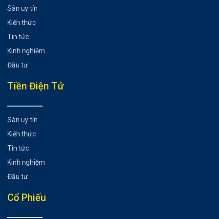
Chuyện gì sẽ xảy ra nếu Ethereum chuyển sang PoS?
Sàn uy tín
Đối với hệ sinh thái Ethereum
Kiến thức
Đối với đồng tiền ETH
Tin tức
Đối với các dự án Layer 1
Kinh nghiệm
Đối với các dự án Layer 2
Đầu tư
Đối với toàn thị trường tiền điện tử
Có thể bạn chưa biết
Tiền Điện Tử
Sàn uy tín
Kiến thức
Tin tức
Kinh nghiệm
Đầu tư
Cổ Phiếu