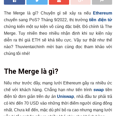
The Merge là gì? Chuyện gì sẽ xảy ra nếu
Ethereum
chuyển sang PoS? Tháng 9/2022, thị trường
tiền điện tử
chứng kiến một sự kiện vô cùng đặc biệt. Đó chính là The
Merge. Tuy nhiên theo nhiều nhận định khi sự kiện này
diễn ra thì giá ETH sẽ khá tiêu cực. Vậy sự thật như thế
nào? Thuvientaichinh mời bạn cùng đọc tham khảo với
chúng tôi nhé!
Tổng hợp bài viết
The Merge là gì?
The Merge là gì?
Chuyện gì sẽ xảy ra nếu Ethereum chuyển sang PoS?
Nếu như trước đây, mạng lưới Ethereum gây ra nhiều ức
chế với khách hàng. Chẳng hạn như tiến trình
swap
tiền
Đối với hệ sinh thái Ethereum
điện tử đơn giản trên dự án
Uniswap
, nhà đầu tư phải trả
Đối với đồng tiền ETH
có khi đến 70 USD vào những thời điểm người dùng đông
Đối với các dự án Layer 1
nhất. Chưa kể đến, mặc dù phí bỏ ra cao nhưng mạng lưới
Đối với các dự án Layer 2