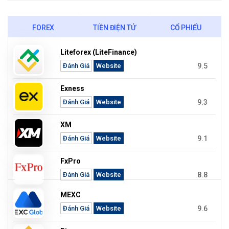
FOREX
TIỀN ĐIỆN TỬ
CỔ PHIẾU
Liteforex (LiteFinance)
9.5
Đánh Giá
Website
Exness
9.3
Đánh Giá
Website
XM
9.1
Đánh Giá
Website
FxPro
8.8
Đánh Giá
Website
MEXC
9.6
Đánh Giá
Website