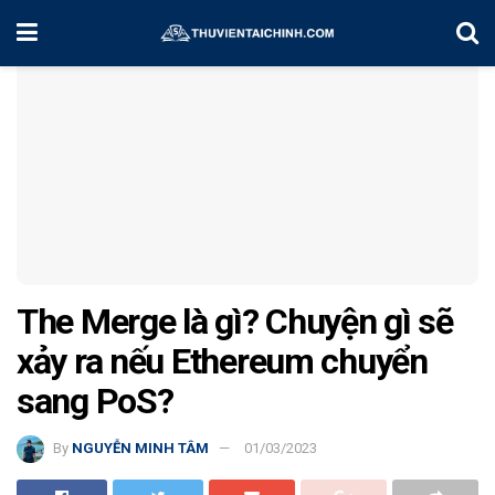
Home
Kiến Thức
The Merge là gì? Chuyện gì sẽ
xảy ra nếu Ethereum chuyển
sang PoS?
By
NGUYỄN MINH TÂM
01/03/2023