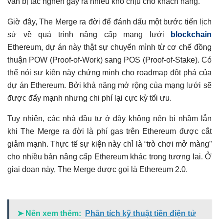
vẫn bị tắc nghẽn gây ra nhiều khó chịu cho khách hàng.
Đối với toàn thị trường tiền điện tử
Có thể bạn chưa biết
Giờ đây, The Merge ra đời để đánh dấu một bước tiến lịch
sử về quá trình nâng cấp mạng lưới
blockchain
Ethereum, dự án này thật sự chuyển mình từ cơ chế đồng
thuận POW (Proof-of-Work) sang POS (Proof-of-Stake). Có
thể nói sự kiện này chứng minh cho roadmap đột phá của
dự án Ethereum. Bởi khả năng mở rộng của mạng lưới sẽ
được đẩy mạnh nhưng chi phí lại cực kỳ tối ưu.
Tuy nhiên, các nhà đầu tư ở đây không nên bị nhầm lẫn
khi The Merge ra đời là phí gas trên Ethereum được cắt
giảm mạnh. Thực tế sự kiện này chỉ là “trò chơi mở màng”
cho nhiều bản nâng cấp Ethereum khác trong tương lai. Ở
giai đoạn này, The Merge được gọi là Ethereum 2.0.
➤ Nên xem thêm:
Phân tích kỹ thuật tiền điện tử