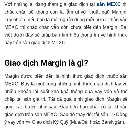
Với những ai đang tham gia giao dịch tại
sàn MEXC
thì
chắc chắn sẽ không còn lạ lẫm gì với thuật ngữ Margin.
Tuy nhiên, nếu bạn là một người dùng mới bước chân vào
MEXC thì chắc chắn vẫn còn chưa biết đến Margin. Bài
viết dưới đây sẽ giúp bạn tìm hiểu thông tin về hình thức
này trên sàn giao dịch MEXC.
Tổng hợp bài viết
Giao dịch Margin là gì?
Giao dịch Margin là gì?
Giới thiệu giao diện của sàn MEXC
Margin được biến đến là hình thức giao dịch thuộc sàn
MEXC. Đây là một trong những hình thức giao dịch lấy về
Standard Version
nhiều khoản lãi suất kha khá thông qua vay vốn và thế
Pro Version
chấp tài sản giá trị. Tất cả quá trình giao dịch Margin sẽ
Tìm hiểu về Margin tại sàn MEXC
gồm các bước như sau:
Đầu tiên bạn phải có tài khoản
Hướng dẫn giao dịch ký quỹ (Margin) tại trang điện tử trực
tuyến của sàn MEXC
giao dịch trên sàn MEXC. Sau đó thay đổi tài sản => Đồng
ý vay vốn => Giao dịch Ký Quỹ (Mua/Dài hoặc Bán/Ngắn).
Kết luận
Có thể bạn chưa biết