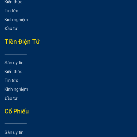
Kiến thức
Pro Version
Tin tức
Tìm hiểu về Margin tại sàn MEXC
Kinh nghiệm
Hướng dẫn giao dịch ký quỹ (Margin) tại trang điện tử trực
tuyến của sàn MEXC
Đầu tư
Kết luận
Tiền Điện Tử
Có thể bạn chưa biết
Sàn uy tín
Kiến thức
Tin tức
Kinh nghiệm
Đầu tư
Cổ Phiếu
Sàn uy tín