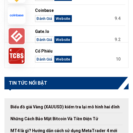
Coinbase
9.4
Đánh Giá
Website
Gate.io
9.2
Đánh Giá
Website
Cổ Phiếu
10
Đánh Giá
Website
TIN TỨC NỔI BẬT
Biểu đồ giá Vàng (XAUUSD) kiểm tra lại mô hình hai đỉnh
Những Cách Bảo Mật Bitcoin Và Tiền Điện Tử
MT4 là gì? Hướng dẫn cách sử dụng MetaTrader 4 mới