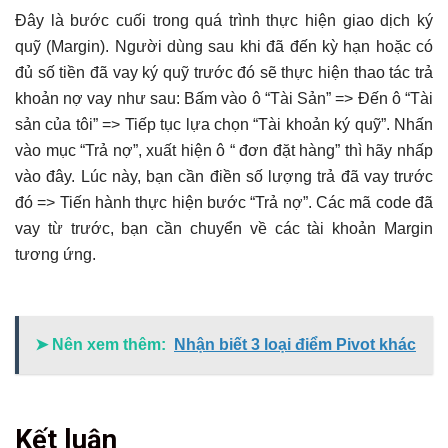
Đây là bước cuối trong quá trình thực hiện giao dịch ký
quỹ (Margin). Người dùng sau khi đã đến kỳ hạn hoặc có
đủ số tiền đã vay ký quỹ trước đó sẽ thực hiện thao tác trả
khoản nợ vay như sau:
Bấm vào ô “Tài Sản” => Đến ô “Tài
sản của tôi” => Tiếp tục lựa chọn “Tài khoản ký quỹ”. Nhấn
vào mục “Trả nợ”, xuất hiện ô “ đơn đặt hàng” thì hãy nhấp
vào đây. Lúc này, bạn cần điền số lượng trả đã vay trước
đó => Tiến hành thực hiện bước “Trả nợ”. Các mã code đã
vay từ trước, bạn cần chuyển về các tài khoản Margin
tương ứng.
➤ Nên xem thêm:
Nhận biết 3 loại điểm Pivot khác
Kết luận