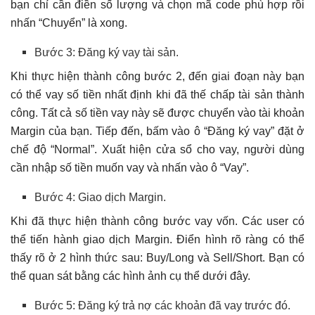
bạn chỉ cần điền số lượng và chọn mã code phù hợp rồi
nhấn “Chuyển” là xong.
Bước 3: Đăng ký vay tài sản.
Khi thực hiện thành công bước 2, đến giai đoạn này bạn
có thể vay số tiền nhất định khi đã thế chấp tài sản thành
công. Tất cả số tiền vay này sẽ được chuyển vào tài khoản
Margin của bạn. Tiếp đến, bấm vào ô “Đăng ký vay” đặt ở
chế độ “Normal”. Xuất hiện cửa sổ cho vay, người dùng
cần nhập số tiền muốn vay và nhấn vào ô “Vay”.
Bước 4: Giao dịch Margin.
Khi đã thực hiện thành công bước vay vốn. Các user có
thể tiến hành giao dịch Margin. Điển hình rõ ràng có thể
thấy rõ ở 2 hình thức sau: Buy/Long và Sell/Short. Bạn có
thể quan sát bằng các hình ảnh cụ thể dưới đây.
Bước 5: Đăng ký trả nợ các khoản đã vay trước đó.