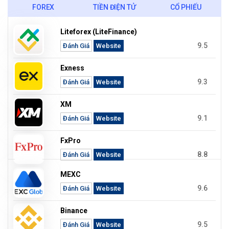
FOREX
TIỀN ĐIỆN TỬ
CỔ PHIẾU
Liteforex (LiteFinance)
9.5
Đánh Giá
Website
Exness
9.3
Đánh Giá
Website
XM
9.1
Đánh Giá
Website
FxPro
8.8
Đánh Giá
Website
MEXC
9.6
Đánh Giá
Website
Binance
9.5
Đánh Giá
Website