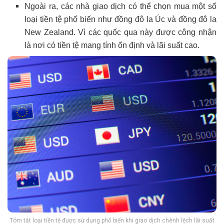
Ngoài ra, các nhà giao dịch có thể chọn mua một số
loại tiền tệ phổ biến như đồng
đô la Úc và đồng đô la
New Zealand. Vì các quốc qua này được công nhận
là nơi có tiền tệ mang tính ổn định và lãi suất cao.
Tóm tắt loại tiền tệ được sử dụng phổ biến khi giao dịch chênh lệch lãi suất