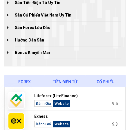
Sàn Tiền Điện Tử Uy Tín
Sàn Cổ Phiếu Việt Nam Uy Tín
Sàn Forex Lừa Đảo
Hướng Dẫn Sàn
Bonus Khuyến Mãi
FOREX
TIỀN ĐIỆN TỬ
CỔ PHIẾU
Liteforex (LiteFinance)
9.5
Đánh Giá
Website
Exness
9.3
Đánh Giá
Website