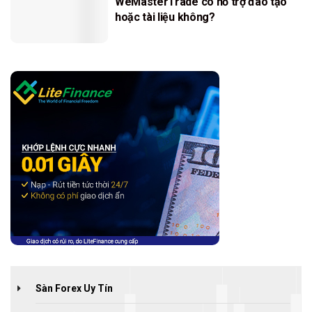
WeMasterTrade có hỗ trợ đào tạo
hoặc tài liệu không?
Sàn Forex Uy Tín