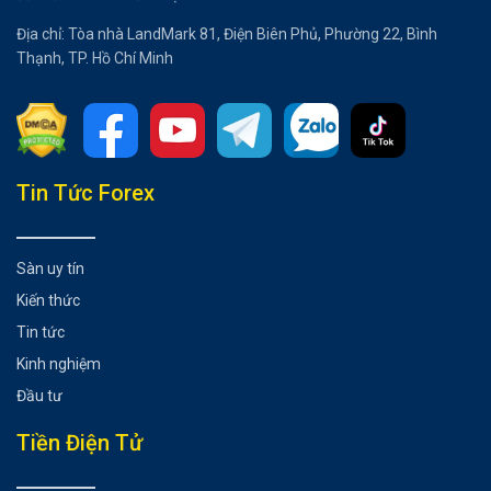
Địa chỉ: Tòa nhà LandMark 81, Điện Biên Phủ, Phường 22, Bình
Thạnh, TP. Hồ Chí Minh
Tổng hợp bài viết
Tin Tức Forex
Tóm tắt: Giao dịch chênh lệch lãi suất
Tóm tắt loại tiền tệ được sử dụng phổ biến khi giao dịch
Sàn uy tín
chênh lệch lãi suất
Kiến thức
Lợi ích khi giao dịch chênh lệch lãi suất
Trader cần lưu ý những gì khi giao dịch chênh lệch lãi suất
Tin tức
Kết luận tóm tắt giao dịch chênh lệch lãi suất
Kinh nghiệm
Có thể bạn chưa biết
Đầu tư
Tiền Điện Tử