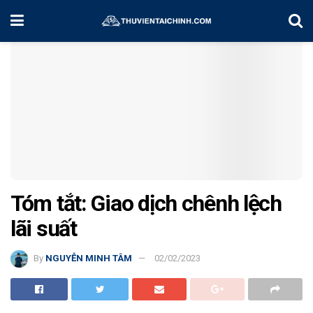
Home
Kiến Thức
Tóm tắt: Giao dịch chênh lệch
lãi suất
By
NGUYỄN MINH TÂM
02/02/2023