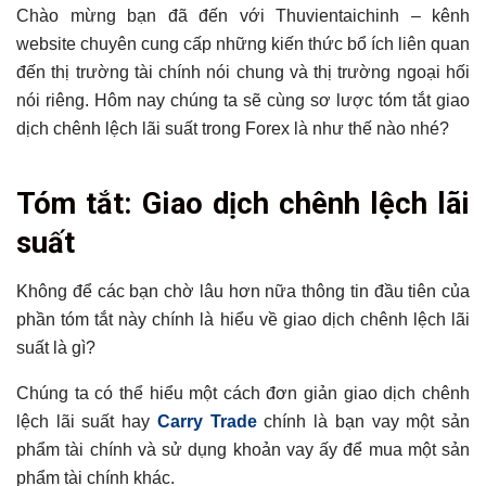
Chào mừng bạn đã đến với Thuvientaichinh – kênh
website chuyên cung cấp những kiến thức bổ ích liên quan
đến thị trường tài chính nói chung và thị trường ngoại hối
nói riêng. Hôm nay chúng ta sẽ cùng sơ lược tóm tắt giao
dịch chênh lệch lãi suất trong Forex là như thế nào nhé?
Tổng hợp bài viết
Tóm tắt: Giao dịch chênh lệch lãi
Tóm tắt: Giao dịch chênh lệch lãi suất
suất
Tóm tắt loại tiền tệ được sử dụng phổ biến khi giao dịch
chênh lệch lãi suất
Không để các bạn chờ lâu hơn nữa thông tin đầu tiên của
Lợi ích khi giao dịch chênh lệch lãi suất
phần tóm tắt này chính là hiểu về giao dịch chênh lệch lãi
Trader cần lưu ý những gì khi giao dịch chênh lệch lãi suất
suất là gì?
Kết luận tóm tắt giao dịch chênh lệch lãi suất
Có thể bạn chưa biết
Chúng ta có thể hiểu một cách đơn giản giao dịch chênh
lệch lãi suất hay
Carry Trade
chính là bạn vay một sản
phẩm tài chính và sử dụng khoản vay ấy để mua một sản
phẩm tài chính khác.