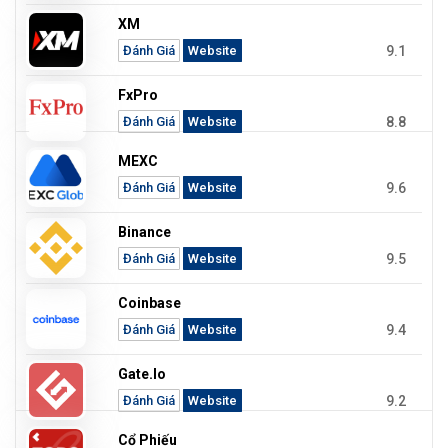
XM
9.1
Đánh Giá
Website
FxPro
8.8
Đánh Giá
Website
MEXC
9.6
Đánh Giá
Website
Binance
9.5
Đánh Giá
Website
Coinbase
9.4
Đánh Giá
Website
Gate.io
9.2
Đánh Giá
Website
Cổ Phiếu