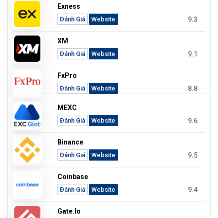
Exness
9.3
Đánh Giá
Website
XM
9.1
Đánh Giá
Website
FxPro
8.8
Đánh Giá
Website
MEXC
9.6
Đánh Giá
Website
Binance
9.5
Đánh Giá
Website
Coinbase
9.4
Đánh Giá
Website
Gate.io