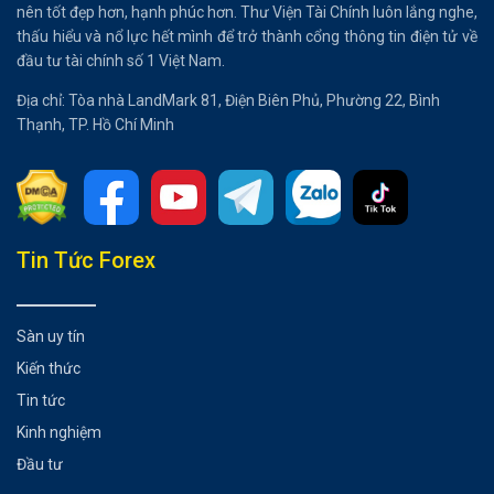
nên tốt đẹp hơn, hạnh phúc hơn. Thư Viện Tài Chính luôn lắng nghe,
thấu hiểu và nổ lực hết mình để trở thành cổng thông tin điện tử về
đầu tư tài chính số 1 Việt Nam.
Địa chỉ: Tòa nhà LandMark 81, Điện Biên Phủ, Phường 22, Bình
Thạnh, TP. Hồ Chí Minh
Tổng hợp bài viết
Tin Tức Forex
Định nghĩa tâm lý thị trường trong Forex
Báo cáo COT – chỉ báo tâm lý thị trường
Sàn uy tín
Tóm tắt tâm lý thị trường trong giao dịch
Kiến thức
Kết luận
Tin tức
Có thể bạn chưa biết
Kinh nghiệm
Đầu tư