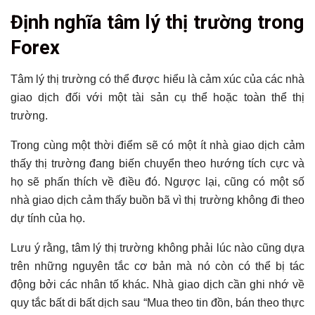
Tổng hợp bài viết
Định nghĩa tâm lý thị trường trong
Định nghĩa tâm lý thị trường trong Forex
Forex
Báo cáo COT – chỉ báo tâm lý thị trường
Tóm tắt tâm lý thị trường trong giao dịch
Tâm lý thị trường có thể được hiểu là cảm xúc của các nhà
Kết luận
giao dịch đối với một tài sản cụ thể hoặc toàn thể thị
Có thể bạn chưa biết
trường.
Trong cùng một thời điểm sẽ có một ít nhà giao dịch cảm
thấy thị trường đang biến chuyển theo hướng tích cực và
họ sẽ phấn thích về điều đó. Ngược lại, cũng có một số
nhà giao dịch cảm thấy buồn bã vì thị trường không đi theo
dự tính của họ.
Lưu ý rằng, tâm lý thị trường không phải lúc nào cũng dựa
trên những nguyên tắc cơ bản mà nó còn có thể bị tác
động bởi các nhân tố khác. Nhà giao dịch cần ghi nhớ về
quy tắc bất di bất dịch sau “Mua theo tin đồn, bán theo thực