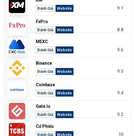
XM
9.1
Đánh Giá
Website
FxPro
8.8
Đánh Giá
Website
MEXC
9.6
Đánh Giá
Website
Binance
9.5
Đánh Giá
Website
Coinbase
9.4
Đánh Giá
Website
Gate.io
9.2
Đánh Giá
Website
Cổ Phiếu
10
Đánh Giá
Website