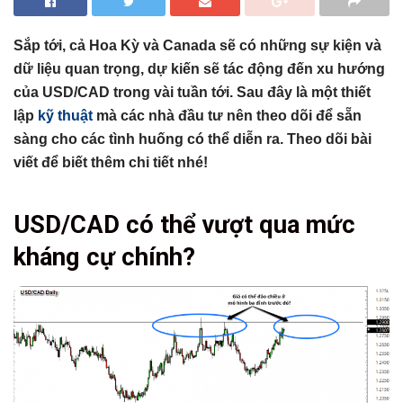
Sắp tới, cả Hoa Kỳ và Canada sẽ có những sự kiện và
dữ liệu quan trọng, dự kiến sẽ tác động đến xu hướng
của USD/CAD trong vài tuần tới. Sau đây là một thiết
lập
kỹ thuật
mà các nhà đầu tư nên theo dõi để sẵn
sàng cho các tình huống có thể diễn ra. Theo dõi bài
viết để biết thêm chi tiết nhé!
Tổng hợp bài viết
USD/CAD có thể vượt qua mức
USD/CAD có thể vượt qua mức kháng cự chính?
kháng cự chính?
Có thể bạn chưa biết