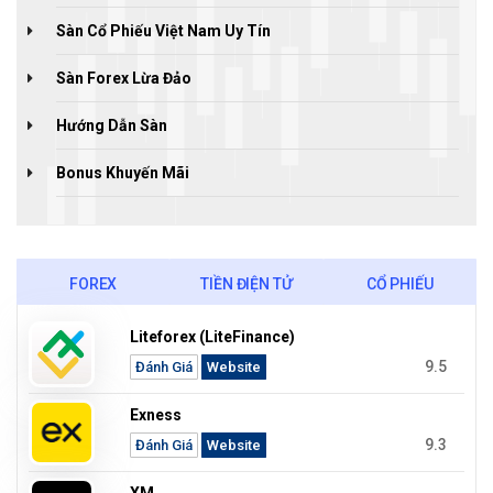
Sàn Cổ Phiếu Việt Nam Uy Tín
Sàn Forex Lừa Đảo
Hướng Dẫn Sàn
Bonus Khuyến Mãi
FOREX
TIỀN ĐIỆN TỬ
CỔ PHIẾU
Liteforex (LiteFinance)
9.5
Đánh Giá
Website
Exness
9.3
Đánh Giá
Website