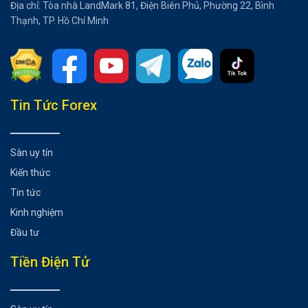
Địa chỉ: Tòa nhà LandMark 81, Điện Biên Phủ, Phường 22, Bình
Thạnh, TP. Hồ Chí Minh
Tổng hợp bài viết
Tin Tức Forex
USD/CAD có thể vượt qua mức kháng cự chính?
Có thể bạn chưa biết
Sàn uy tín
Kiến thức
Tin tức
Kinh nghiệm
Đầu tư
Tiền Điện Tử