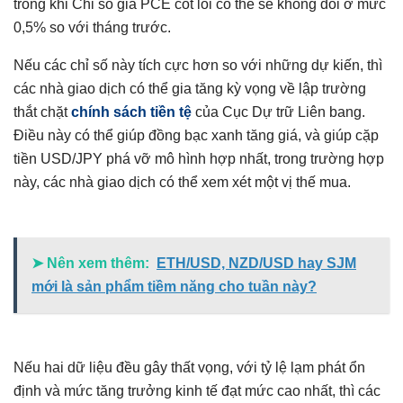
trong khi Chỉ số giá PCE cốt lõi có thể sẽ không đổi ở mức
0,5% so với tháng trước.
Nếu các chỉ số này tích cực hơn so với những dự kiến, thì
các nhà giao dịch có thể gia tăng kỳ vọng về lập trường
thắt chặt
chính sách tiền tệ
của Cục Dự trữ Liên bang.
Điều này có thể giúp đồng bạc xanh tăng giá, và giúp cặp
tiền USD/JPY phá vỡ mô hình hợp nhất, trong trường hợp
này, các nhà giao dịch có thể xem xét một vị thế mua.
➤ Nên xem thêm:
ETH/USD, NZD/USD hay SJM
mới là sản phẩm tiềm năng cho tuần này?
Nếu hai dữ liệu đều gây thất vọng, với tỷ lệ lạm phát ổn
định và mức tăng trưởng kinh tế đạt mức cao nhất, thì các