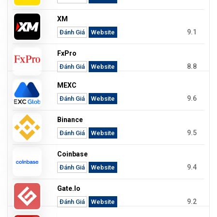
XM
9.1
Đánh Giá
Website
FxPro
8.8
Đánh Giá
Website
MEXC
9.6
Đánh Giá
Website
Binance
9.5
Đánh Giá
Website
Coinbase
9.4
Đánh Giá
Website
Gate.io
9.2
Đánh Giá
Website