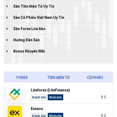
Sàn Tiền Điện Tử Uy Tín
Sàn Cổ Phiếu Việt Nam Uy Tín
Sàn Forex Lừa Đảo
Hướng Dẫn Sàn
Bonus Khuyến Mãi
FOREX
TIỀN ĐIỆN TỬ
CỔ PHIẾU
Liteforex (LiteFinance)
9.5
Đánh Giá
Website
Exness
9.3
Đánh Giá
Website